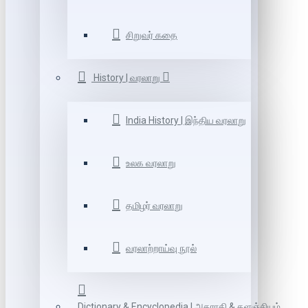
சிறுவர் கதை
History | வரலாறு
India History | இந்திய வரலாறு
உலக வரலாறு
தமிழர் வரலாறு
வரலாற்றாய்வு நூல்
Dictionary & Encyclopedia | அகராதி & களஞ்சியம்