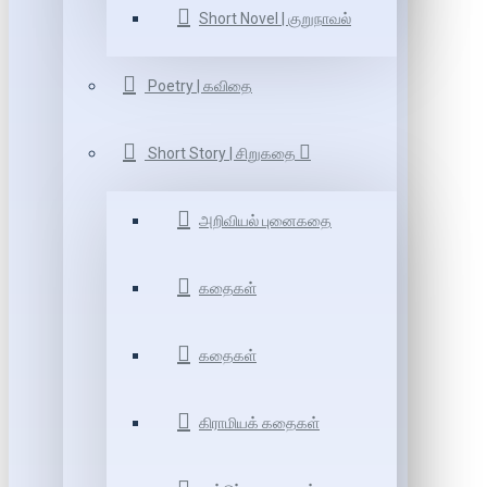
Short Novel | குறுநாவல்
Poetry | கவிதை
Short Story | சிறுகதை
அறிவியல் புனைகதை
கதைகள்
கதைகள்
கிராமியக் கதைகள்