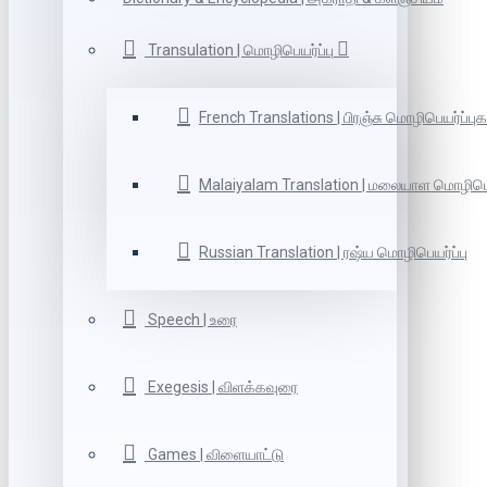
Transulation | மொழிபெயர்ப்பு
French Translations | பிரஞ்சு மொழிபெயர்ப்புக
Malaiyalam Translation | மலையாள மொழிபெய
Russian Translation | ரஷ்ய மொழிபெயர்ப்பு
Speech | உரை
Exegesis | விளக்கவுரை
Games | விளையாட்டு