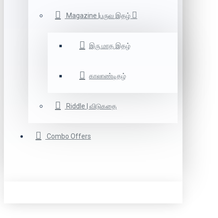
Magazine |பருவ இதழ்
இரு மாத இதழ்
காலாண்டிதழ்
Riddle | விடுகதை
Combo Offers