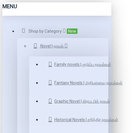
MENU
Shop by Category
New
Novel | நாவல்
Family novels | குடும்ப நாவல்கள்
Fantasy Novels | அதிபுனைவு நாவல்கள்
Graphic Novel | கிராஃ பிக் நாவல்
Historical Novels | சரித்திர நாவல்கள்