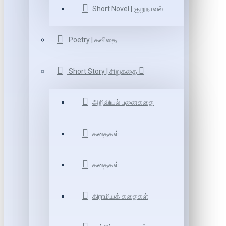
Short Novel | குறுநாவல்
Poetry | கவிதை
Short Story | சிறுகதை
அறிவியல் புனைகதை
கதைகள்
கதைகள்
கிராமியக் கதைகள்