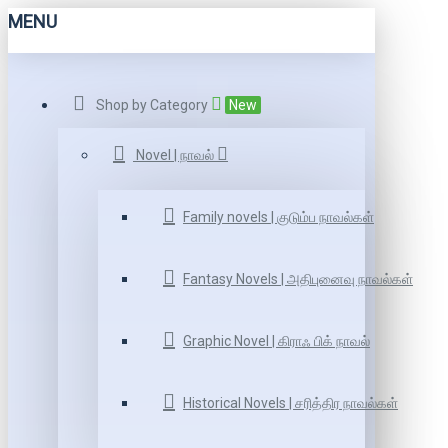
MENU
Shop by Category
New
Novel | நாவல்
Family novels | குடும்ப நாவல்கள்
Fantasy Novels | அதிபுனைவு நாவல்கள்
Graphic Novel | கிராஃ பிக் நாவல்
Historical Novels | சரித்திர நாவல்கள்