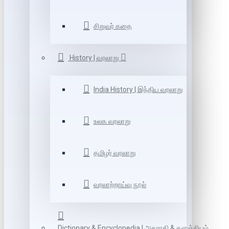
சிறுவர் கதை
History | வரலாறு
India History | இந்திய வரலாறு
உலக வரலாறு
தமிழர் வரலாறு
வரலாற்றாய்வு நூல்
Dictionary & Encyclopedia | அகராதி & களஞ்சியம்