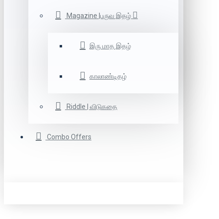
Magazine |பருவ இதழ்
இரு மாத இதழ்
காலாண்டிதழ்
Riddle | விடுகதை
Combo Offers