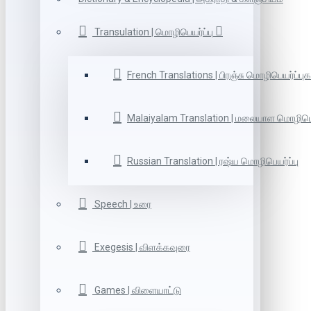
Transulation | மொழிபெயர்ப்பு
French Translations | பிரஞ்சு மொழிபெயர்ப்புக
Malaiyalam Translation | மலையாள மொழிபெய
Russian Translation | ரஷ்ய மொழிபெயர்ப்பு
Speech | உரை
Exegesis | விளக்கவுரை
Games | விளையாட்டு