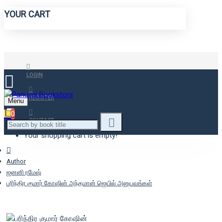
YOUR CART
LOGIN
REGISTER
Menu
0
CONTACT
Your shopping cart is empty!
Author
ஜனனி ரமேஷ்
பரிந்திர குமார் கோஷின் அந்தமான் ஜெயில் அனுபவங்கள்