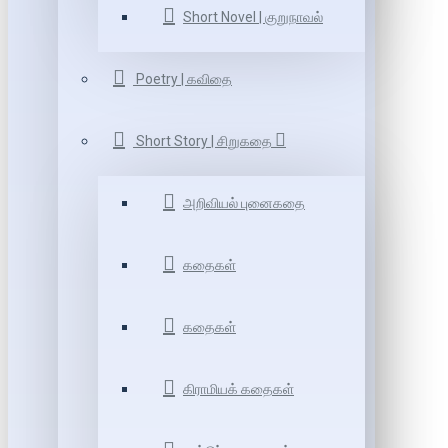
Short Novel | குறுநாவல்
Poetry | கவிதை
Short Story | சிறுகதை
அறிவியல் புனைகதை
கதைகள்
கதைகள்
கிராமியக் கதைகள்