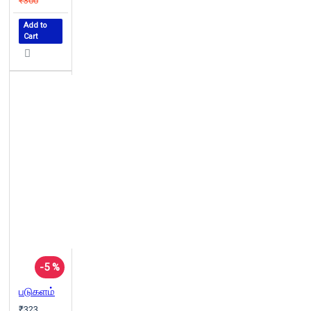
₹300
Add to
Cart
-5 %
படுகளம்
₹323