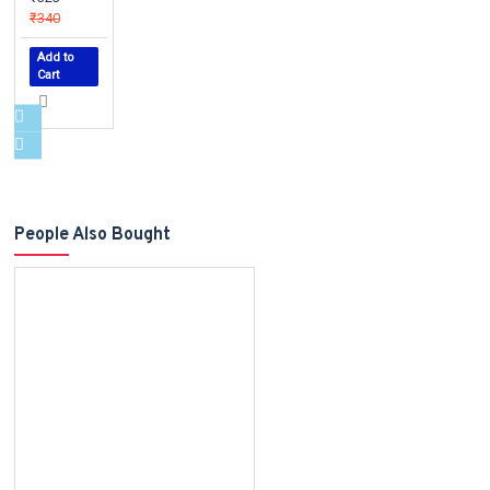
₹340
Add to
Cart
People Also Bought