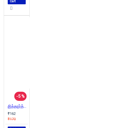
Cart
-5 %
சித்தார்த்தன்
₹162
₹170