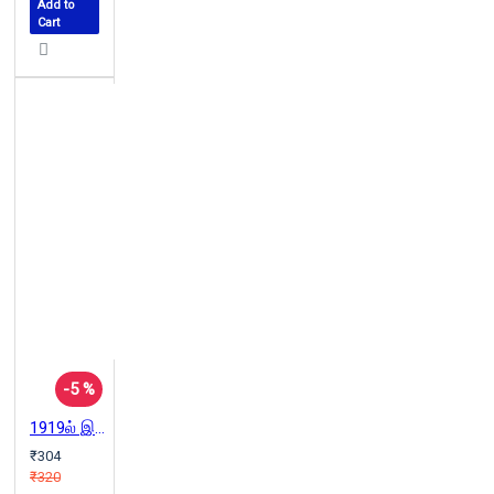
Add to
Cart
-5 %
1919ல் இது நடந்தது
₹304
₹320