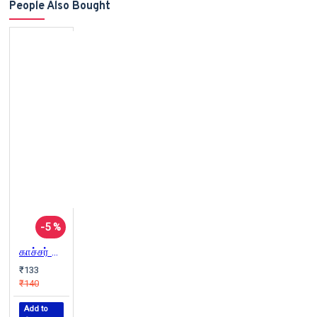
People Also Bought
-5 %
காச்சர் கோச்சர்
₹133
₹140
Add to