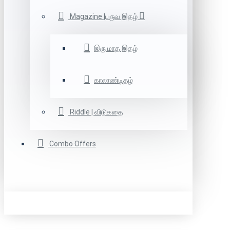
Magazine |பருவ இதழ்
இரு மாத இதழ்
காலாண்டிதழ்
Riddle | விடுகதை
Combo Offers