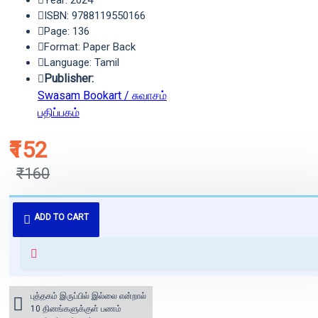
Year: 2024
ISBN: 9788119550166
Page: 136
Format: Paper Back
Language: Tamil
Publisher:
Swasam Bookart / சுவாசம்
பதிப்பகம்
₹152
₹160
புத்தகம் 3 - 7 நாட்களில் அனுப்பி
ADD TO CART
வைக்கப்படும்.
+ ₹60 shipping fee* (Free shipping
for orders above ₹1000 within
India)
புத்தகம் இருப்பில் இல்லை என்றால்
10 தினங்களுக்குள் பணம்