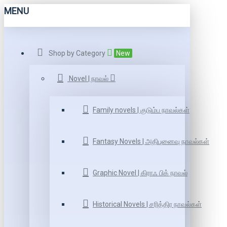
MENU
Shop by Category
New
Novel | நாவல்
Family novels | குடும்ப நாவல்கள்
Fantasy Novels | அதிபுனைவு நாவல்கள்
Graphic Novel | கிராஃ பிக் நாவல்
Historical Novels | சரித்திர நாவல்கள்