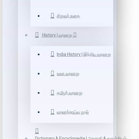
சிறுவர் கதை
History | வரலாறு
India History | இந்திய வரலாறு
உலக வரலாறு
தமிழர் வரலாறு
வரலாற்றாய்வு நூல்
Dictionary & Encyclopedia | அகராதி & களஞ்சியம்