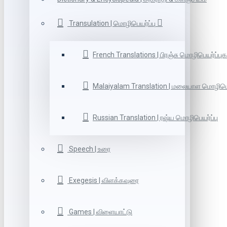
Transulation | மொழிபெயர்ப்பு
French Translations | பிரஞ்சு மொழிபெயர்ப்புக
Malaiyalam Translation | மலையாள மொழிபெய
Russian Translation | ரஷ்ய மொழிபெயர்ப்பு
Speech | உரை
Exegesis | விளக்கவுரை
Games | விளையாட்டு