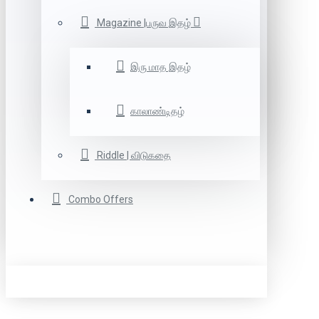
Magazine |பருவ இதழ்
இரு மாத இதழ்
காலாண்டிதழ்
Riddle | விடுகதை
Combo Offers