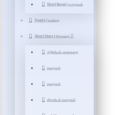
Short Novel | குறுநாவல்
Poetry | கவிதை
Short Story | சிறுகதை
அறிவியல் புனைகதை
கதைகள்
கதைகள்
கிராமியக் கதைகள்