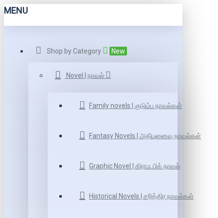
MENU
Shop by Category
New
Novel | நாவல்
Family novels | குடும்ப நாவல்கள்
Fantasy Novels | அதிபுனைவு நாவல்கள்
Graphic Novel | கிராஃ பிக் நாவல்
Historical Novels | சரித்திர நாவல்கள்