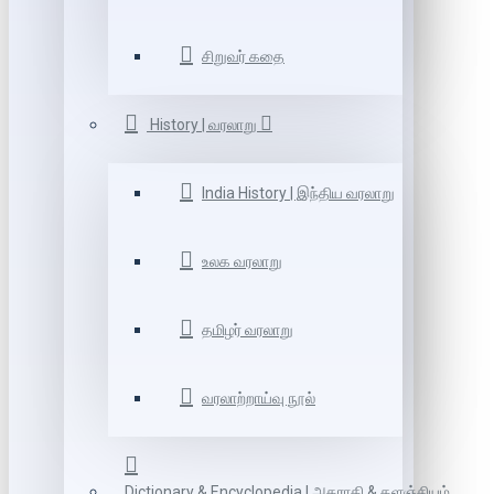
சிறுவர் கதை
History | வரலாறு
India History | இந்திய வரலாறு
உலக வரலாறு
தமிழர் வரலாறு
வரலாற்றாய்வு நூல்
Dictionary & Encyclopedia | அகராதி & களஞ்சியம்