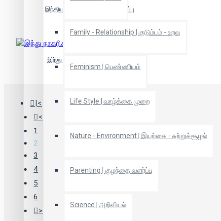
இந்தியாவில் சாதிகள், சாதி ஒழிப்பு
Family - Relationship | குடும்பம் - உறவு
இந்து நாகரிகமா - நயவஞ்சகமா?
Feminism | பெண்ணியம்
Life Style | வாழ்க்கை முறை
|<
<
1
Nature - Environment | இயற்கை - சுற்றுச்சூழல்
2
3
4
Parenting | குழந்தை வளர்ப்பு
5
6
Science | அறிவியல்
>