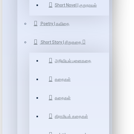
Short Novel | குறுநாவல்
Poetry | கவிதை
Short Story | சிறுகதை
அறிவியல் புனைகதை
கதைகள்
கதைகள்
கிராமியக் கதைகள்