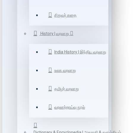
சிறுவர் கதை
History | வரலாறு
India History | இந்திய வரலாறு
உலக வரலாறு
தமிழர் வரலாறு
வரலாற்றாய்வு நூல்
Dictionary & Encyclopedia | அகராதி & களஞ்சியம்