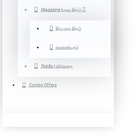
Magazine |பருவ இதழ்
இரு மாத இதழ்
காலாண்டிதழ்
Riddle | விடுகதை
Combo Offers