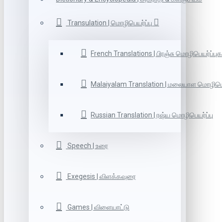
Transulation | மொழிபெயர்ப்பு
French Translations | பிரஞ்சு மொழிபெயர்ப்புக
Malaiyalam Translation | மலையாள மொழிபெய
Russian Translation | ரஷ்ய மொழிபெயர்ப்பு
Speech | உரை
Exegesis | விளக்கவுரை
Games | விளையாட்டு