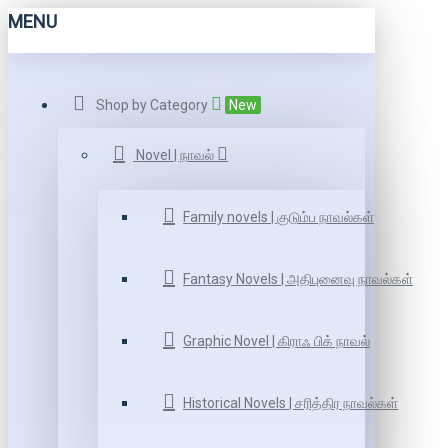
MENU
Shop by Category
New
Novel | நாவல்
Family novels | குடும்ப நாவல்கள்
Fantasy Novels | அதிபுனைவு நாவல்கள்
Graphic Novel | கிராஃ பிக் நாவல்
Historical Novels | சரித்திர நாவல்கள்