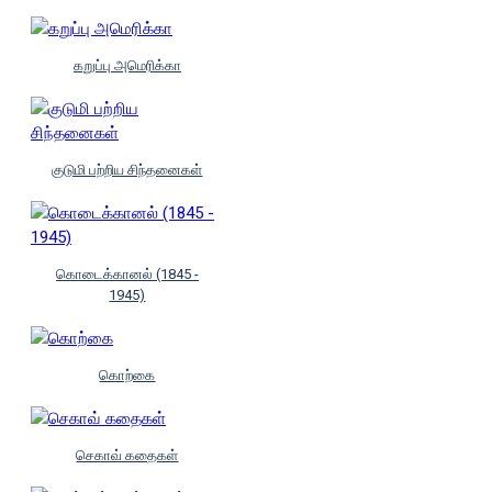
கறுப்பு அமெரிக்கா
குடுமி பற்றிய சிந்தனைகள்
கொடைக்கானல் (1845 -
1945)
கொற்கை
செகாவ் கதைகள்