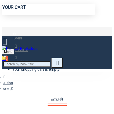
YOUR CART
LOGIN
REGISTER
Menu
0
CONTACT
Your shopping cart is empty!
Author
வானதி
வானதி