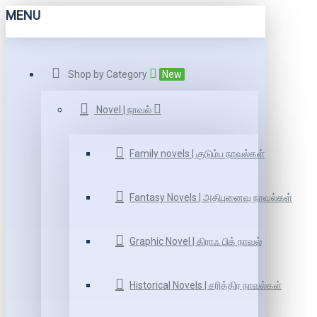
MENU
Shop by Category
New
Novel | நாவல்
Family novels | குடும்ப நாவல்கள்
Fantasy Novels | அதிபுனைவு நாவல்கள்
Graphic Novel | கிராஃ பிக் நாவல்
Historical Novels | சரித்திர நாவல்கள்