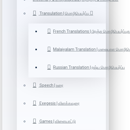
Transulation | மொழிபெயர்ப்பு
French Translations | பிரஞ்சு மொழிபெயர்ப்புக
Malaiyalam Translation | மலையாள மொழிபெய
Russian Translation | ரஷ்ய மொழிபெயர்ப்பு
Speech | உரை
Exegesis | விளக்கவுரை
Games | விளையாட்டு