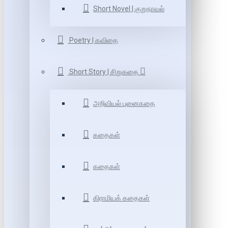
Short Novel | குறுநாவல்
Poetry | கவிதை
Short Story | சிறுகதை
அறிவியல் புனைகதை
கதைகள்
கதைகள்
கிராமியக் கதைகள்