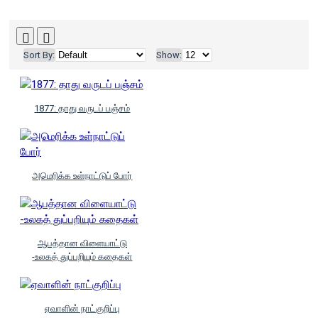
Sort By:
Show:
1877: தாது வருடப் பஞ்சம்
அமெரிக்க உள்நாட்டுப் போர்
ஆபத்தான விளையாட்டு
-உலகத் துப்பறியும் கதைகள்
ஏவாளின் நாட்குறிப்பு