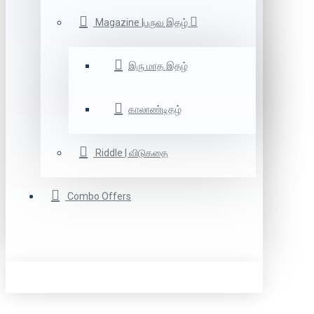
Magazine |பருவ இதழ்
இரு மாத இதழ்
காலாண்டிதழ்
Riddle | விடுகதை
Combo Offers