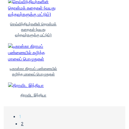
செவ்விந்தியர்களின் தொன்மக்
கதைகள் (வயது
வந்தவர்களுக்கு மட்டும்)
டிகான்கா கிராமப் பண்ணையில்
கழித்த மாலைப் பொழுதுகள்
திராவிட இந்தியா
1
2