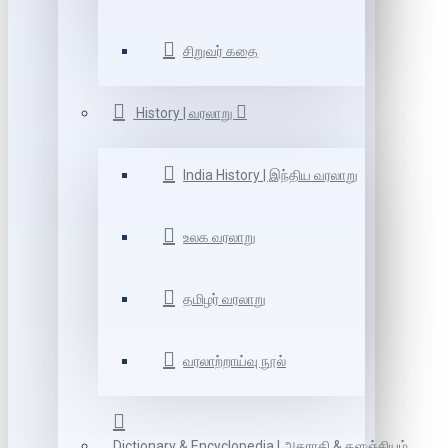
சிறுவர் கதை
History | வரலாறு
India History | இந்திய வரலாறு
உலக வரலாறு
தமிழர் வரலாறு
வரலாற்றாய்வு நூல்
Dictionary & Encyclopedia | அகராதி & களஞ்சியம்