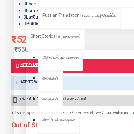
Page: 556
Format: Paper Back
Russian Translation | ரஷ்ய மொழிபெயர்ப்பு
Language: Tamil
Publisher:
அலைகள் வெளியீட்டகம்
₹523
Short Stories | சிறுகதைகள்
₹550
அறிவியல் புனைகதை
NOTIFY ME WHEN BOOK IS AVAILABLE
கதைகள்
ADD TO WISH LIST
புத்தகம் 3 - 7 நாட்களில் அனுப்பி வைக்கப்படும்.
கதைகள்
+ ₹60 shipping fee* (Free shipping for orders above ₹1000 within India)
கிராமியக் கதைகள்
Out of Stock