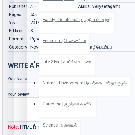
Publisher
அலைகள் வெளியீட்டகம் (Alaikal Veliyeetagam)
Pages
556
Family - Relationship | குடும்பம் - உறவு
Year
2019
Edition
3
Format
Paper Back
Feminism | பெண்ணியம்
Category
Novel | நாவல், Translation | மொழிபெயர்ப்பு
Life Style | வாழ்க்கை முறை
WRITE A REVIEW
Your Name
Nature - Environment | இயற்கை - சுற்றுச்சூழல்
Your Review
Parenting | குழந்தை வளர்ப்பு
Science | அறிவியல்
Note:
HTML is not translated!