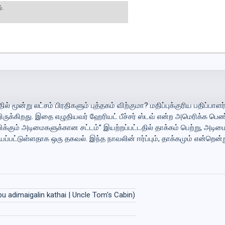
்.
மூன்று லட்சம் பிரதிகளும் புத்தகம் விற்குமா? மதிப்புக்குரிய பதிப்பாளர
ற்றிருக்கிறது. இதை எழுதியவர் ஹேரியட் பீச்சர் ஸ்டவ் என்ற அமெரிக்க பெண
க்கும் அடிமைகளுக்கான சட்டம்” இயற்றப்பட்டதில் தாக்கம் பெற்று, அடிம
பட்டுள்ளதாக ஒரு தகவல். இந்த நாவலின் ஈர்ப்பும், தாக்கமும் என்றென்ற
 adimaigalin kathai | Uncle Tom's Cabin)