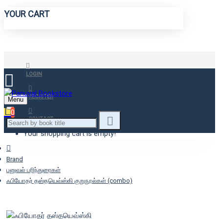
YOUR CART
LOGIN
REGISTER
Menu
0
CONTACT
Your shopping cart is empty!
Brand
பனுவல் பரிந்துரைகள்
ஃபியோதர் தஸ்தயெவ்ஸ்கி குறுநூல்கள் (combo)