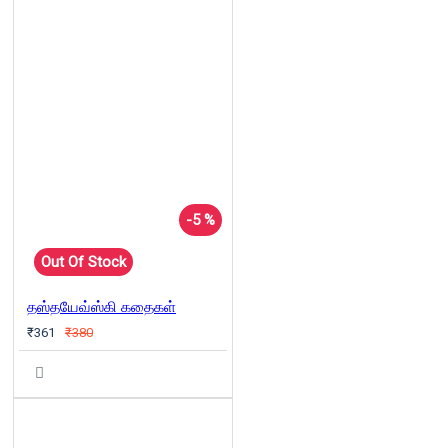
-5 %
Out Of Stock
தஸ்தயேவ்ஸ்கி கதைகள்
₹361
₹380