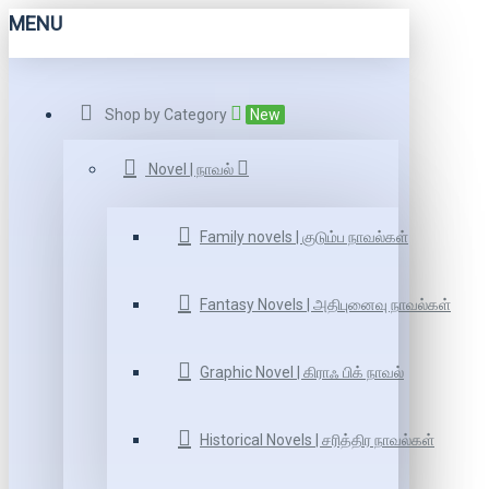
MENU
Shop by Category
New
Novel | நாவல்
Family novels | குடும்ப நாவல்கள்
Fantasy Novels | அதிபுனைவு நாவல்கள்
Graphic Novel | கிராஃ பிக் நாவல்
Historical Novels | சரித்திர நாவல்கள்