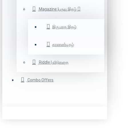
Magazine |பருவ இதழ்
இரு மாத இதழ்
காலாண்டிதழ்
Riddle | விடுகதை
Combo Offers