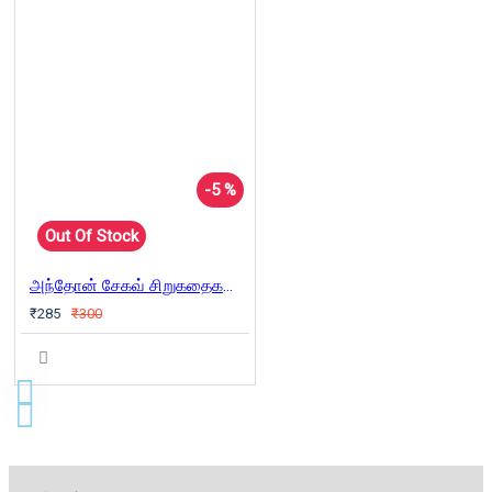
-5 %
Out Of Stock
அந்தோன் சேகவ் சிறுகதைகளும் குறுநாவல்களும்
₹285
₹300