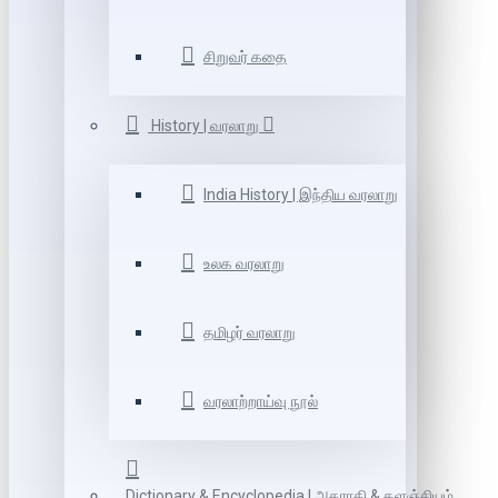
சிறுவர் கதை
History | வரலாறு
India History | இந்திய வரலாறு
உலக வரலாறு
தமிழர் வரலாறு
வரலாற்றாய்வு நூல்
Dictionary & Encyclopedia | அகராதி & களஞ்சியம்