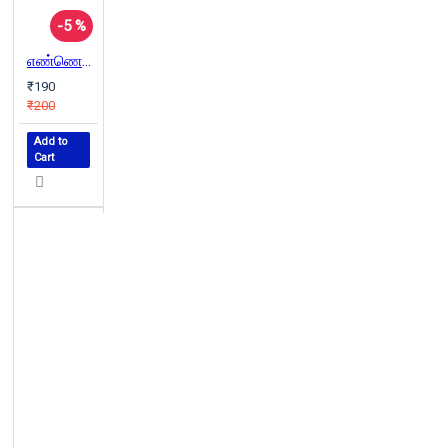
-5 %
எண்ணெய் அரசியல்
₹190
₹200
Add to
Cart