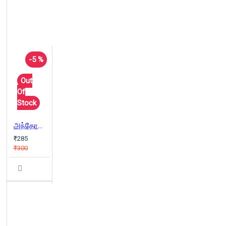
-5 %
Out
Of
Stock
அந்தோன் சேகவ் சிறுகதைகளும் குறுநாவல்களும்
₹285
₹300