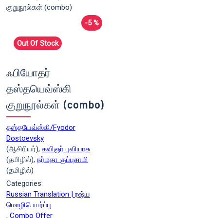
-5 %
Out Of Stock
ஃபியோதர்
தஸ்தயெவ்ஸ்கி
குறுநூல்கள் (combo)
தஸ்தயேவ்ஸ்கி/Fyodor
Dostoevsky
(ஆசிரியர்),
கவிஞர் புவியரசு
(தமிழில்),
நர்மதா குப்புசாமி
(தமிழில்)
Categories:
Russian Translation | ரஷ்ய
மொழிபெயர்ப்பு
,
Combo Offer