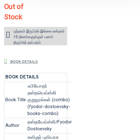
Out of
Stock
புத்தகம் இருப்பில் இல்லை என்றால்
10 தினங்களுக்குள் பணம்
திருப்பித் தரப்படும்.
BOOK DETAILS
BOOK DETAILS
ஃபியோதர்
தஸ்தயெவ்ஸ்கி
Book Title
குறுநூல்கள் (combo)
(fyodor-dostoevsky-
books-combo)
தஸ்தயேவ்ஸ்கி/Fyodor
Author
Dostoevsky
கவிஞர் புவியரசு