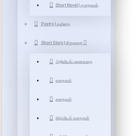
Short Novel | குறுநாவல்
Poetry | கவிதை
Short Story | சிறுகதை
அறிவியல் புனைகதை
கதைகள்
கதைகள்
கிராமியக் கதைகள்