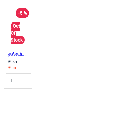
-5 %
Out
Of
Stock
தஸ்தயேவ்ஸ்கி கதைகள்
₹361
₹380