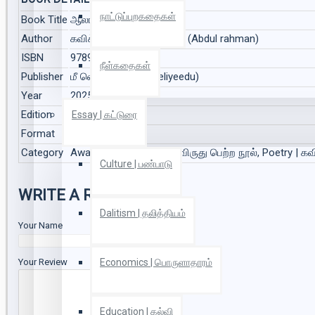
BOOK DETAILS
நாட்டுப்புறகதைகள்
Book Title
ஆலாபனை (Aalapanai)
Author
கவிக்கோ.அப்துல் ரகுமான் (Abdul rahman)
ISBN
9789349539693
நீள்கதைகள்
Publisher
மீ வெளியீடு (Mee Veliyeedu)
Year
2025
Edition
1
Essay | கட்டுரை
Format
Paper Back
Category
Award Winning Books | விருது பெற்ற நூல், Poetry | க
Culture | பண்பாடு
WRITE A REVIEW
Dalitism | தலித்தியம்
Your Name
Economics | பொருளாதாரம்
Your Review
Education | கல்வி