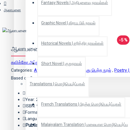
Fantasy Novels | அதிபுனைவு நாவல்கள்
ஆலாபனை
Graphic Novel | கிராஃ பிக் நாவல்
-5 %
Historical Novels | சரித்திர நாவல்கள்
ஆலாபனை
கவிக்கோ.அப்துல் ரகுமான்
(ஆசிரியர்)
Short Novel | குறுநாவல்
Categories:
Award Winning Books | விருது பெற்ற நூல்
,
Poetry 
Based on 0 reviews.
-
Write a review
Translations | மொழிபெயர்ப்புகள்
Edition: 1
Year: 2025
French Translations | பிரஞ்சு மொழிபெயர்ப்புகள்
ISBN: 9789349539693
Format: Paper Back
Language: Tamil
Malaiyalam Translation | மலையாள மொழிபெயர்ப்பு
Publisher:
மீ வெளியீடு