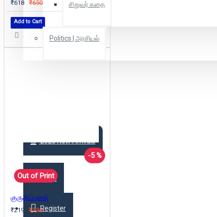
₹618
₹650
சிறுவர் கதை
Add to Cart
Politics | அரசியல்
Combo Offers
Offer Zone
2025 New Arrivals
-5 %
Out of Print
Login
குருதிப்புனல்
Register
₹219
₹230