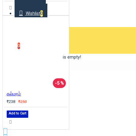
Wishlist
0
0 item(s) - ₹0
0
Your shopping cart is empty!
-5 %
கல்மரம்
₹238
₹250
Add to Cart