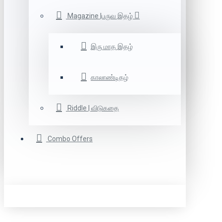
Magazine |பருவ இதழ்
இரு மாத இதழ்
காலாண்டிதழ்
Riddle | விடுகதை
Combo Offers