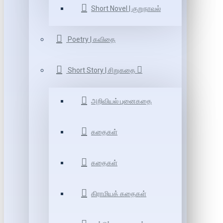
Short Novel | குறுநாவல்
Poetry | கவிதை
Short Story | சிறுகதை
அறிவியல் புனைகதை
கதைகள்
கதைகள்
கிராமியக் கதைகள்