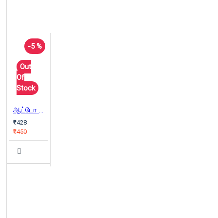
-5 %
Out
Of
Stock
ஆட்டோ சங்கரின் மரண வாக்குமூலம்
₹428
₹450