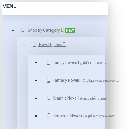
MENU
Shop by Category
New
Novel | நாவல்
Family novels | குடும்ப நாவல்கள்
Fantasy Novels | அதிபுனைவு நாவல்கள்
Graphic Novel | கிராஃ பிக் நாவல்
Historical Novels | சரித்திர நாவல்கள்