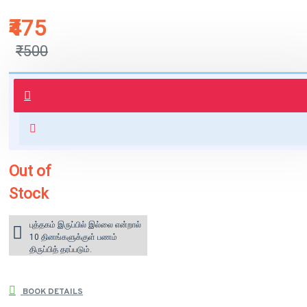
₹475
₹500
புத்தகம் 3 - 7 நாட்களில் அனுப்பி
வைக்கப்படும்.
+ ₹60 shipping fee* (Free shipping
for orders above ₹1000 within
India)
Out of
Stock
புத்தகம் இருப்பில் இல்லை என்றால்
10 தினங்களுக்குள் பணம்
திருப்பித் தரப்படும்.
BOOK DETAILS