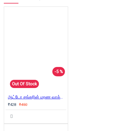
-5 %
Out Of Stock
ஆட்டோ சங்கரின் மரண வாக்குமூலம்
₹428
₹450