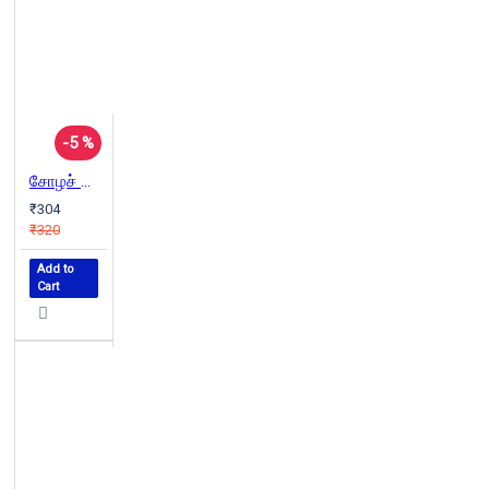
-5 %
சோழச் சூரியன் (பாகம் 1) சோழன் தலைகொண்ட வீரபாண்டியன்
₹304
₹320
Add to
Cart