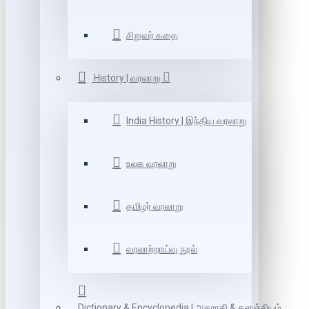
சிறுவர் கதை
History | வரலாறு
India History | இந்திய வரலாறு
உலக வரலாறு
தமிழர் வரலாறு
வரலாற்றாய்வு நூல்
Dictionary & Encyclopedia | அகராதி & களஞ்சியம்