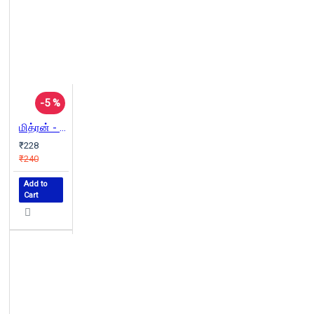
-5 %
மித்ரன் - சோழ தூதுவனின் கதை
₹228
₹240
Add to
Cart