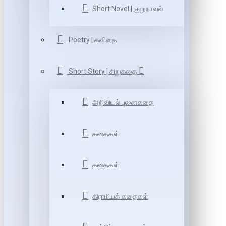
Short Novel | குறுநாவல்
Poetry | கவிதை
Short Story | சிறுகதை
அறிவியல் புனைகதை
கதைகள்
கதைகள்
கிராமியக் கதைகள்