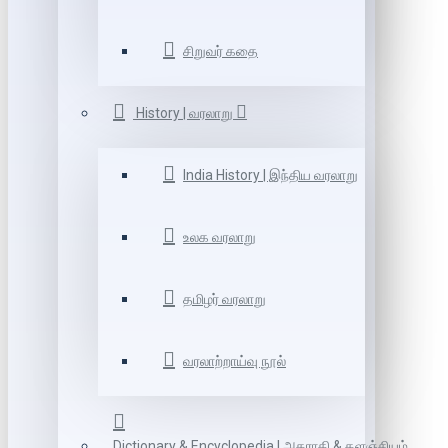
சிறுவர் கதை
History | வரலாறு
India History | இந்திய வரலாறு
உலக வரலாறு
தமிழர் வரலாறு
வரலாற்றாய்வு நூல்
Dictionary & Encyclopedia | அகராதி & களஞ்சியம்