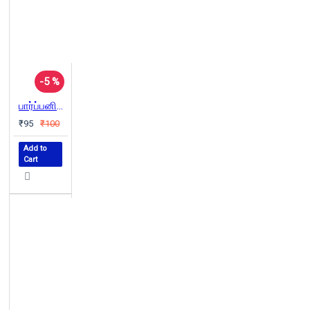
-5 %
பார்ப்பனியம் மக்கள் போராட்டம் கம்யூனிசம்
₹95
₹100
Add to
Cart