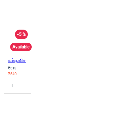
-5 %
Available
கம்யூனிசம் ஜென் நெருப்பு ஜென் காற்று
₹513
₹540