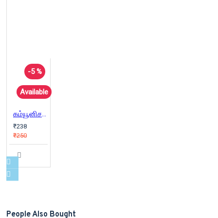
-5 %
Available
கம்யூனிசம் கற்போம் (தொகுதி 2)
₹238
₹250
People Also Bought