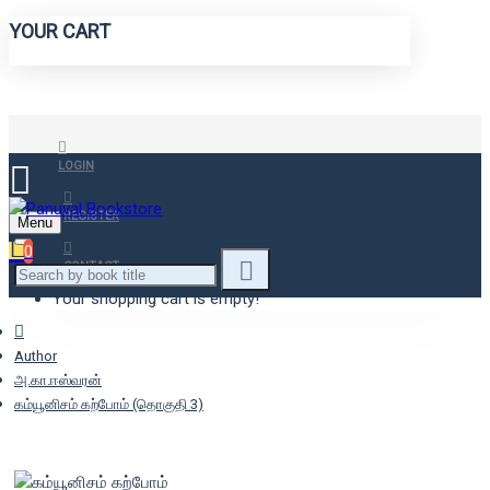
YOUR CART
LOGIN
REGISTER
Menu
0
CONTACT
Your shopping cart is empty!
Author
அ.கா.ஈஸ்வரன்
கம்யூனிசம் கற்போம் (தொகுதி 3)