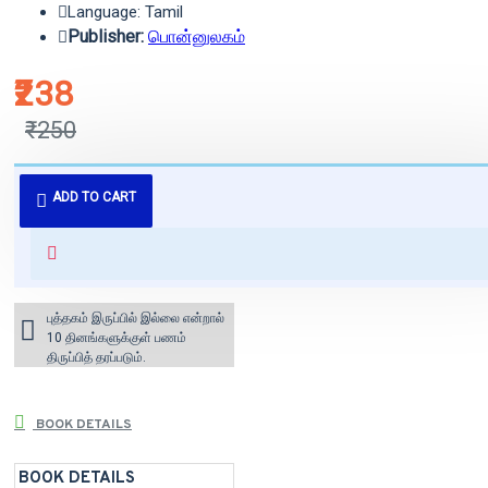
Language: Tamil
Publisher:
பொன்னுலகம்
₹238
₹250
புத்தகம் 3 - 7 நாட்களில் அனுப்பி
ADD TO CART
வைக்கப்படும்.
+ ₹60 shipping fee* (Free shipping
for orders above ₹1000 within
India)
புத்தகம் இருப்பில் இல்லை என்றால்
10 தினங்களுக்குள் பணம்
திருப்பித் தரப்படும்.
BOOK DETAILS
BOOK DETAILS