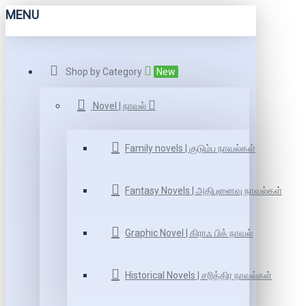
MENU
Shop by Category
New
Novel | நாவல்
Family novels | குடும்ப நாவல்கள்
Fantasy Novels | அதிபுனைவு நாவல்கள்
Graphic Novel | கிராஃ பிக் நாவல்
Historical Novels | சரித்திர நாவல்கள்