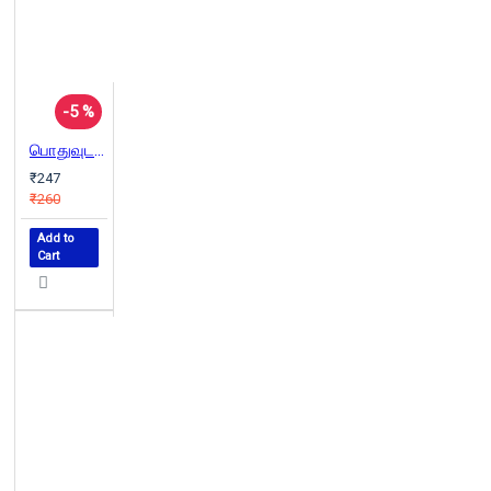
-5 %
பொதுவுடமை என்றால் என்ன?
₹247
₹260
Add to
Cart