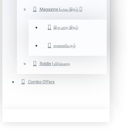
Magazine |பருவ இதழ்
இரு மாத இதழ்
காலாண்டிதழ்
Riddle | விடுகதை
Combo Offers