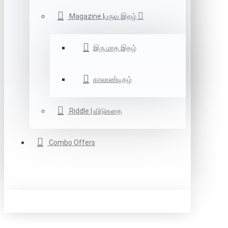
Magazine |பருவ இதழ்
இரு மாத இதழ்
காலாண்டிதழ்
Riddle | விடுகதை
Combo Offers