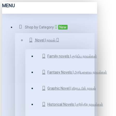
MENU
Shop by Category
New
Novel | நாவல்
Family novels | குடும்ப நாவல்கள்
Fantasy Novels | அதிபுனைவு நாவல்கள்
Graphic Novel | கிராஃ பிக் நாவல்
Historical Novels | சரித்திர நாவல்கள்