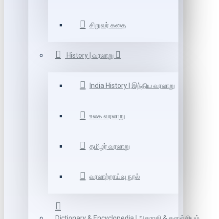
சிறுவர் கதை
History | வரலாறு
India History | இந்திய வரலாறு
உலக வரலாறு
தமிழர் வரலாறு
வரலாற்றாய்வு நூல்
Dictionary & Encyclopedia | அகராதி & களஞ்சியம்