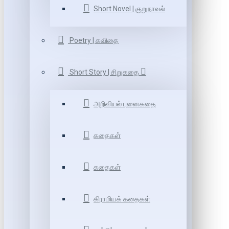
Short Novel | குறுநாவல்
Poetry | கவிதை
Short Story | சிறுகதை
அறிவியல் புனைகதை
கதைகள்
கதைகள்
கிராமியக் கதைகள்