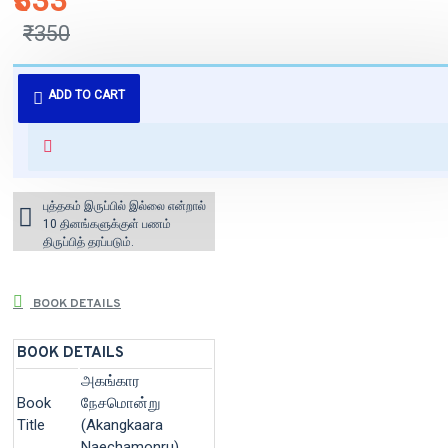
₹333
₹350
புத்தகம் 3 - 7 நாட்களில் அனுப்பி
ADD TO CART
வைக்கப்படும்.
+ ₹60 shipping fee* (Free shipping
for orders above ₹1000 within
India)
புத்தகம் இருப்பில் இல்லை என்றால்
10 தினங்களுக்குள் பணம்
திருப்பித் தரப்படும்.
BOOK DETAILS
BOOK DETAILS
அகங்கார
Book
நேசமொன்று
Title
(Akangkaara
Naechamonru)