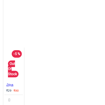
-5 %
Out
Of
Stock
அரசு
₹29
₹30