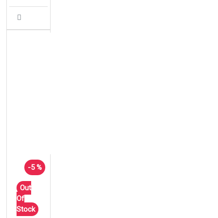
-5 %
Out
Of
Stock