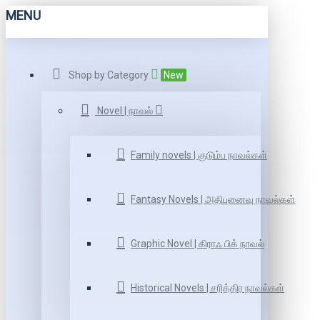
MENU
Shop by Category
New
Novel | நாவல்
Family novels | குடும்ப நாவல்கள்
Fantasy Novels | அதிபுனைவு நாவல்கள்
Graphic Novel | கிராஃ பிக் நாவல்
Historical Novels | சரித்திர நாவல்கள்