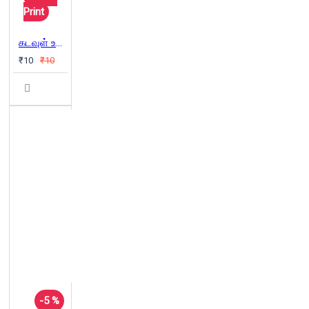
Print
கடவுள் உண்டா? இல்லையா?
₹10
₹10
-5 %