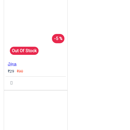
-5 %
Out Of Stock
அரசு
₹29
₹30