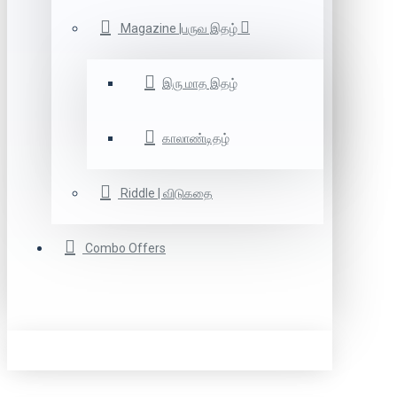
Magazine |பருவ இதழ்
இரு மாத இதழ்
காலாண்டிதழ்
Riddle | விடுகதை
Combo Offers