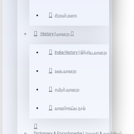
சிறுவர் கதை
History | வரலாறு
India History | இந்திய வரலாறு
உலக வரலாறு
தமிழர் வரலாறு
வரலாற்றாய்வு நூல்
Dictionary & Encyclopedia | அகராதி & களஞ்சியம்