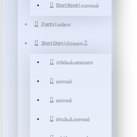
Short Novel | குறுநாவல்
Poetry | கவிதை
Short Story | சிறுகதை
அறிவியல் புனைகதை
கதைகள்
கதைகள்
கிராமியக் கதைகள்