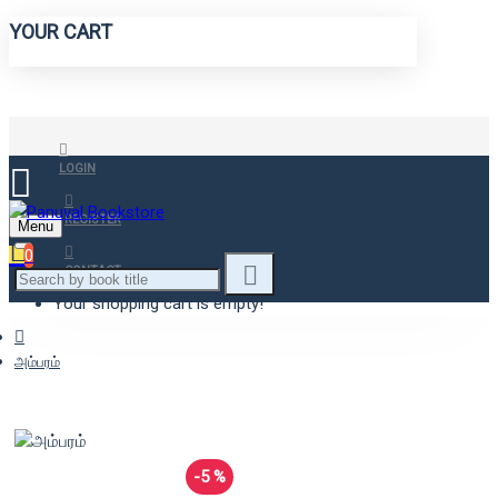
YOUR CART
LOGIN
REGISTER
Menu
0
CONTACT
Your shopping cart is empty!
அம்பரம்
-5 %