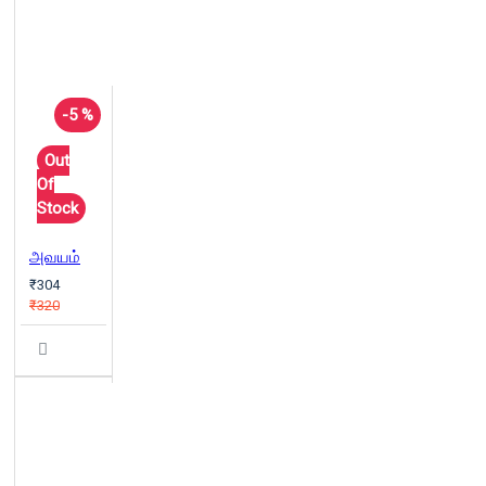
-5 %
Out
Of
Stock
அவயம்
₹304
₹320