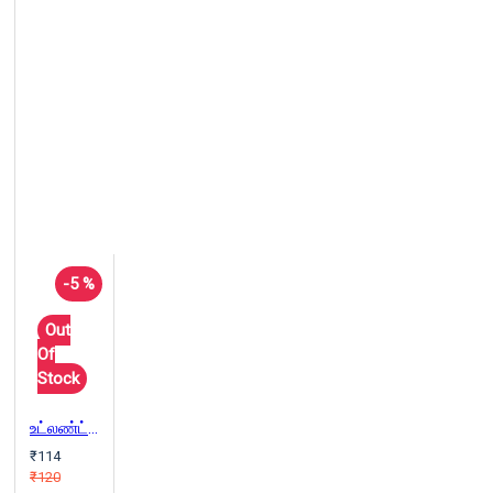
-5 %
Out
Of
Stock
உட்லண்ட்ஸ் ஸ்ட்ரீட் 81
₹114
₹120