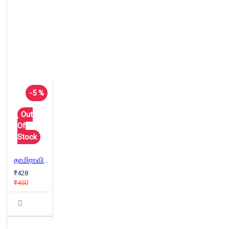
-5 %
Out
Of
Stock
தாமிராவின் சிறுகதைகள்
₹428
₹450