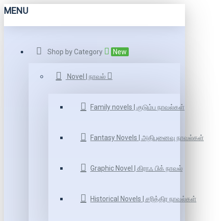
MENU
Shop by Category
New
Novel | நாவல்
Family novels | குடும்ப நாவல்கள்
Fantasy Novels | அதிபுனைவு நாவல்கள்
Graphic Novel | கிராஃ பிக் நாவல்
Historical Novels | சரித்திர நாவல்கள்