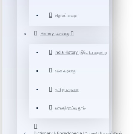
சிறுவர் கதை
History | வரலாறு
India History | இந்திய வரலாறு
உலக வரலாறு
தமிழர் வரலாறு
வரலாற்றாய்வு நூல்
Dictionary & Encyclopedia | அகராதி & களஞ்சியம்