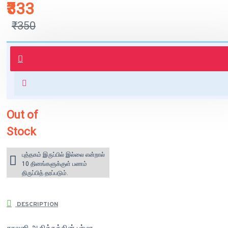
₹333
₹350
புத்தகம் 3 - 7 நாட்களில் அனுப்பி
வைக்கப்படும்.
+ ₹60 shipping fee* (Free shipping
for orders above ₹1000 within
India)
Out of
Stock
புத்தகம் இருப்பில் இல்லை என்றால்
10 தினங்களுக்குள் பணம்
திருப்பித் தரப்படும்.
DESCRIPTION