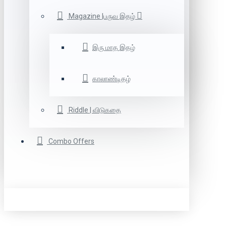
Magazine |பருவ இதழ்
இரு மாத இதழ்
காலாண்டிதழ்
Riddle | விடுகதை
Combo Offers