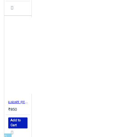
யவன ராணி (இரண்டு பாகங்கள்)
₹850
Add to
Cart