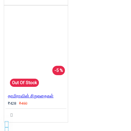
-5 %
Out Of Stock
தாமிராவின் சிறுகதைகள்
₹428
₹450