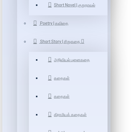
Short Novel | குறுநாவல்
Poetry | கவிதை
Short Story | சிறுகதை
அறிவியல் புனைகதை
கதைகள்
கதைகள்
கிராமியக் கதைகள்