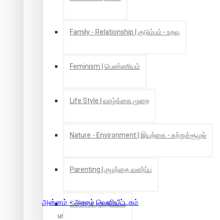
கவிக்கோ அப்துல் ரகுமான் (Kavikko
Apdhul Rakumaan)
கவிஞர்
இளங்கோ (Kavignar Ilango)
Family - Relationship | குடும்பம் - உறவு
கவிஞர் புவியரசு (KAvingar
Puviyarasu)
கி.ராஜநாரயணன் (Ki.
Rajanarayanan)
Feminism | பெண்ணியம்
கி.ராஜநாராயணன் (Ki.Rajanarayanan)
கி.ராஜநாராயணன்
(Ki.Rajanarayanan), கே.எம்.ஆதிமூலம்
Life Style | வாழ்க்கை முறை
கி.ராஜநாராயணன்
(Ke.Em.Aadhimoolam
Ki.Raajanaaraayanan)
கு.இலக்கியன்
Nature - Environment | இயற்கை - சுற்றுச்சூழல்
கு.பா.ராஜகோபாலன்
(Ku.Pa.Rajagopalan)
குடவாயில்
பாலசுப்ரமணியம் (Kutavaayil
Parenting | குழந்தை வளர்ப்பு
Paalasupramaniyam)
குமாரன்
ஆசான் (Kumaaran Aasaan)
கே.ஜீவபாரதி (Ke.Jeevapaaradhi)
அன்னம் - அகரம் வெளியீட்டகம்
Science | அறிவியல்
கே.பழனிவேலு (Ke.Pazhanivelu)
புத்ர,அபிதா,செளந்தர்ய...
கோ.சீனிவாசன்
ச.மணிமேகலை