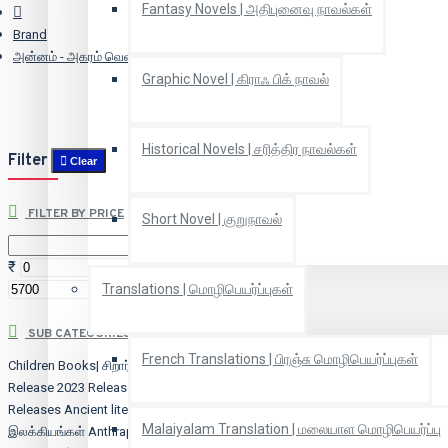
Fantasy Novels | அதிபுனைவு நாவல்கள்
Brand
அன்னம் - அகரம் வெளியீட்டகம்
Graphic Novel | கிராஃ பிக் நாவல்
Historical Novels | சரித்திர நாவல்கள்
Filter
Clear
FILTER BY PRICE
Short Novel | குறுநாவல்
₹
₹
Translations | மொழிபெயர்ப்புகள்
SUB CATEGORIES
French Translations | பிரஞ்சு மொழிபெயர்ப்புகள்
Children Books| சிறார் நூல்கள்
2022
Release
2023 Releases
2026 New
Releases
Ancient literature | பழங்கால
Malaiyalam Translation | மலையாள மொழிபெயர்ப்பு
இலக்கியங்கள்
Anthrapology |