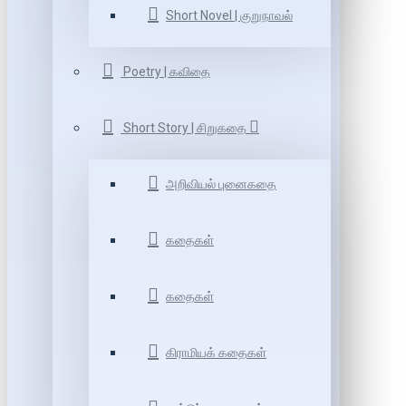
Short Novel | குறுநாவல்
Poetry | கவிதை
Short Story | சிறுகதை
அறிவியல் புனைகதை
கதைகள்
கதைகள்
கிராமியக் கதைகள்