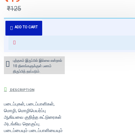
₹125
புத்தகம் 3 - 7 நாட்களில் அனுப்பி
ADD TO CART
வைக்கப்படும்.
+ ₹60 shipping fee* (Free shipping
for orders above ₹1000 within
India)
புத்தகம் இருப்பில் இல்லை என்றால்
10 தினங்களுக்குள் பணம்
திருப்பித் தரப்படும்.
DESCRIPTION
படைப்புகள், படைப்பாளிகள்,
மொழி, மொழிபெயர்ப்பு
ஆகியவை குறித்த கட்டுரைகள்
அடங்கிய தொகுப்பு.
படைப்பையும் படைப்பாளியையும்