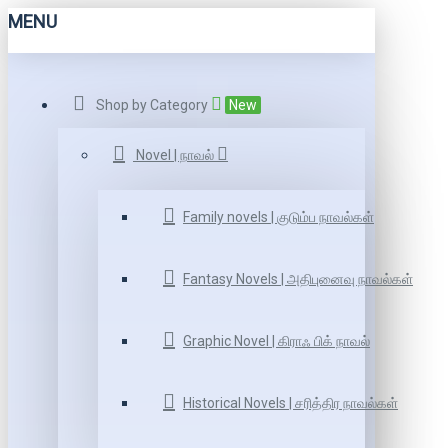
MENU
Shop by Category
New
Novel | நாவல்
Family novels | குடும்ப நாவல்கள்
Fantasy Novels | அதிபுனைவு நாவல்கள்
Graphic Novel | கிராஃ பிக் நாவல்
Historical Novels | சரித்திர நாவல்கள்