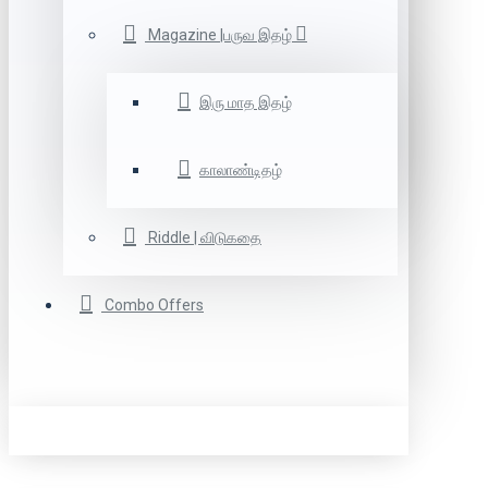
Magazine |பருவ இதழ்
இரு மாத இதழ்
காலாண்டிதழ்
Riddle | விடுகதை
Combo Offers