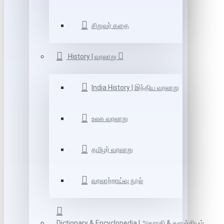
சிறுவர் கதை
History | வரலாறு
India History | இந்திய வரலாறு
உலக வரலாறு
தமிழர் வரலாறு
வரலாற்றாய்வு நூல்
Dictionary & Encyclopedia | அகராதி & களஞ்சியம்