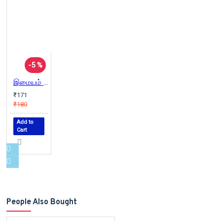
-5 %
இமையம் - அடையாளத்தை அழித்துக்கொள்ளும் கலைஞன்
₹171
₹180
Add to
Cart
People Also Bought