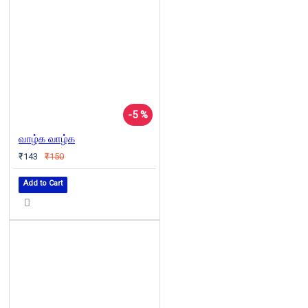
-5 %
வாழ்க வாழ்க
₹143
₹150
Add to Cart