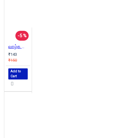
-5 %
வாழ்க வாழ்க
₹143
₹150
Add to
Cart