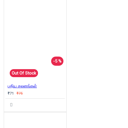
-5 %
Out Of Stock
புதிய சலனங்கள்
₹71
₹75