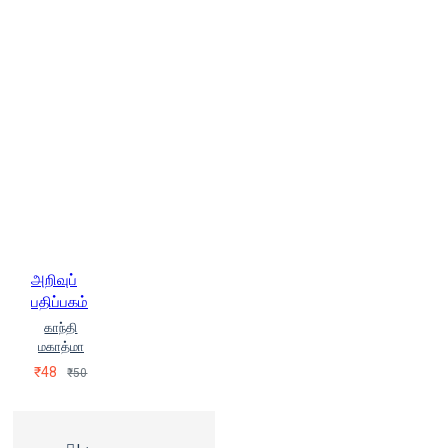
அறிவுப்
பதிப்பகம்
காந்தி
மகாத்மா
₹48
₹50