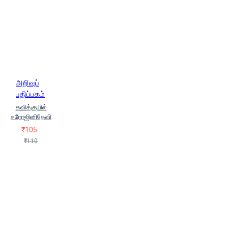
அறிவுப்
பதிப்பகம்
கவிக்குயில்
சரோஜினிதேவி
₹105
₹110