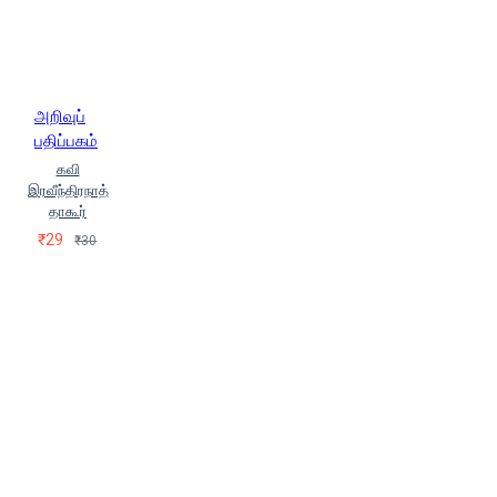
அறிவுப்
பதிப்பகம்
கவி
இரவீந்திரநாத்
தாகூர்
₹29
₹30