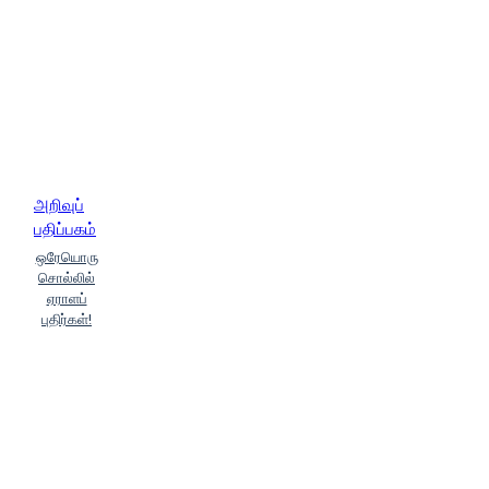
Iraadhaasellappan)
டாக்டர்
உ.அலிபாவா (Taaktar U.Alipaavaa)
டாக்டர் உ.கருப்பணன் (Taaktar
U.Karuppanan)
டி.என்.இமாஜான்
(Ti.En.Imaajaan)
தஞ்சை
இரா.இந்து (Thanjai Iraa.Indhu)
தமிழ் உத்தம்சிங் (Thamizh
Uththamsing)
தி.ரா.நமசிவாயம்
அறிவுப்
(Thi.Raa.Namasivaayam)
பதிப்பகம்
தி.ரோஸ்லின் சுரேஷ் (Thi.Roslin
ஒரேயொரு
Suresh)
தொ.மு.சி.ரகுநாதன்
சொல்லில்
(Tho.Mu.Si.Rakunaadhan)
நாகை
ஏராளப்
எம்.பி.அழகியநாதன் (Naakai
புதிர்கள்!
Em.Pi.Azhakiyanaadhan)
ப.சங்கரன் (Pa.Sangaran)
ப.சங்கரலிங்கனார்
(Pa.Sangaralinganaar)
பசுமைக்குமார் (Pasumai Kumar)
பா.ஈஸ்வரமூர்த்தி
(Paa.Eesvaramoorththi)
பாப்லோ