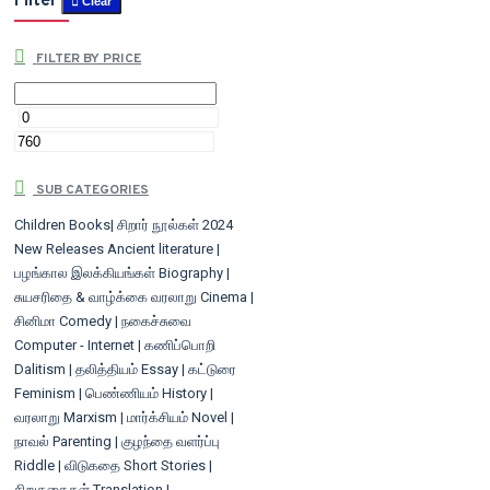
Filter
Clear
FILTER BY PRICE
SUB CATEGORIES
Children Books| சிறார் நூல்கள்
2024
New Releases
Ancient literature |
பழங்கால இலக்கியங்கள்
Biography |
சுயசரிதை & வாழ்க்கை வரலாறு
Cinema |
சினிமா
Comedy | நகைச்சுவை
Computer - Internet | கணிப்பொறி
Dalitism | தலித்தியம்
Essay | கட்டுரை
Feminism | பெண்ணியம்
History |
வரலாறு
Marxism | மார்க்சியம்
Novel |
நாவல்
Parenting | குழந்தை வளர்ப்பு
Riddle | விடுகதை
Short Stories |
சிறுகதைகள்
Translation |