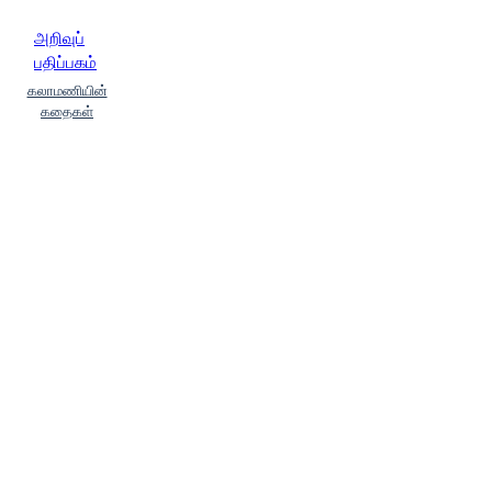
அறிவுப்
பதிப்பகம்
கலாமணியின்
கதைகள்