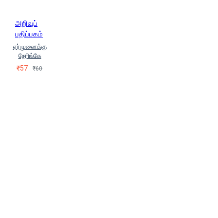
Puvanesvari)
கார்த்திகேயன்
(KARTHIKEYAN)
அறிவுப்
கு.வெ.பாலசுப்ரமணியன்
பதிப்பகம்
(Ku.Ve.Paalasupramaniyan)
ஏர்முனைக்கு
குன்றக்குடி கி.சிங்காரவடிவேல்
நேரிங்கே
(Kundrakkuti Ki.Singaaravativel)
₹57
₹60
கே.எஸ்.சுப்பிரமணி (KS SUBRAMANI)
கே.எஸ்.சுப்ரமணி
(Ke.Es.Supramani)
கே.நல்லசிவம்
(Ke.Nallasivam)
கொ.மா.கோதண்டம்
(Ko.Maa.Kodhantam)
கோ.சுரேஷ்
(Ko.Suresh)
கோபால்தாசன்
(Kopaaldhaasan)
ச.குமார்
(Sa.Kumaar)
ச.சுபாஷ் சந்திரபோஸ்
(Sa.Supaash Sandhirapos)
ச.முத்துலட்சுமி (Sa.Muththulatchumi)
சா.அனந்தகுமார்
(Saa.Anandhakumaar)
சாமி.சிதம்பரனார்