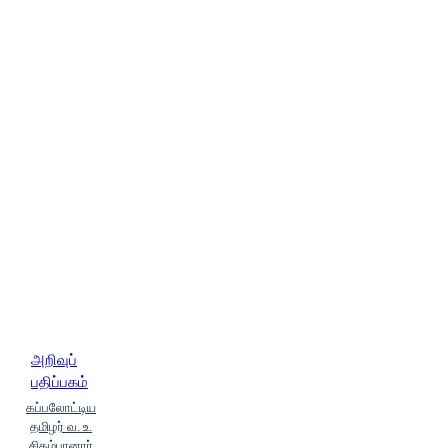
Naakaraajan)
முனைவர்
ந.சந்திரன் (Munaivar Na.Sandhiran)
முஹம்மது ஹில்மி (Muhammadhu
Hilmi)
யாழ் சந்திரா (Yaazh
Sandhiraa)
லதா ராமகிருஷ்ணன்
(Ladhaa Raamakirushnan)
லூர்து
எஸ்.ராஜ் (Loordhu Es.Raaj)
வாசுகி
ஜெயரத்னம் (Vaasuki Jeyaradhnam)
வி.அமனஷ்வீலி (Vi.Amanashveeli)
வெ.தமிழழகன்
(V.Tamizhazhagam)
வே.பரமேசுவரன் (Ve.Paramesuvaran)
வை.சுந்தரேச வாண்டையார்
(Vai.Sundharesa Vaantaiyaar)
ஸ்ரீபா (Sripaa)
அறிவுப்
பதிப்பகம்
கப்பலோட்டிய
தமிழர் வ. உ.
சிதம்பரனார்