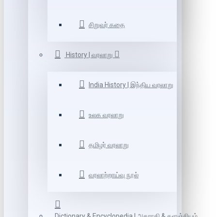
சிறுவர் கதை
History | வரலாறு
India History | இந்திய வரலாறு
உலக வரலாறு
தமிழர் வரலாறு
வரலாற்றாய்வு நூல்
Dictionary & Encyclopedia | அகராதி & களஞ்சியம்