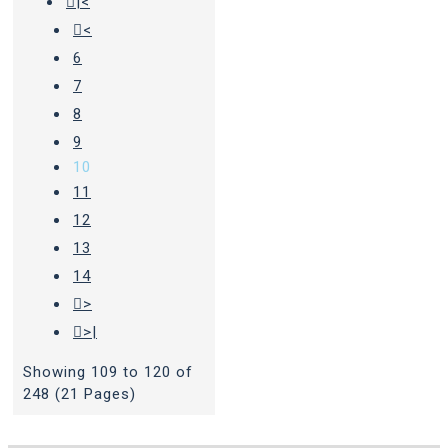
|<
<
6
7
8
9
10
11
12
13
14
>
>|
Showing 109 to 120 of
248 (21 Pages)