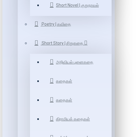
Short Novel | குறுநாவல்
Poetry | கவிதை
Short Story | சிறுகதை
அறிவியல் புனைகதை
கதைகள்
கதைகள்
கிராமியக் கதைகள்