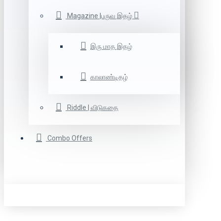
Magazine |பருவ இதழ்
இரு மாத இதழ்
காலாண்டிதழ்
Riddle | விடுகதை
Combo Offers