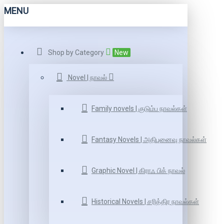
MENU
Shop by Category
New
Novel | நாவல்
Family novels | குடும்ப நாவல்கள்
Fantasy Novels | அதிபுனைவு நாவல்கள்
Graphic Novel | கிராஃ பிக் நாவல்
Historical Novels | சரித்திர நாவல்கள்