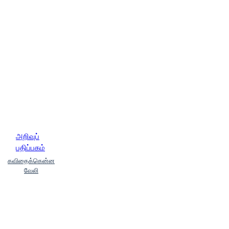
அறிவுப்
பதிப்பகம்
கவிதைக்கென்ன
வேலி