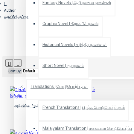
Fantasy Novels | அதிபுனைவு நாவல்கள்
Author
அரவிந்த் குப்தா
Graphic Novel | கிராஃ பிக் நாவல்
Historical Novels | சரித்திர நாவல்கள்
Short Novel | குறுநாவல்
Sort By:
Show:
Translations | மொழிபெயர்ப்புகள்
அக்னிச்சுடர்கள்:அறிவியல் வானில் மின்னும் இந்திய
French Translations | பிரஞ்சு மொழிபெயர்ப்புகள்
நட்சத்திரங்கள்
Malaiyalam Translation | மலையாள மொழிபெயர்ப்பு