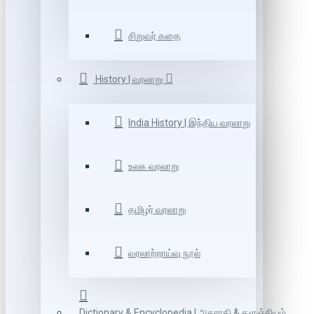
சிறுவர் கதை
History | வரலாறு
India History | இந்திய வரலாறு
உலக வரலாறு
தமிழர் வரலாறு
வரலாற்றாய்வு நூல்
Dictionary & Encyclopedia | அகராதி & களஞ்சியம்