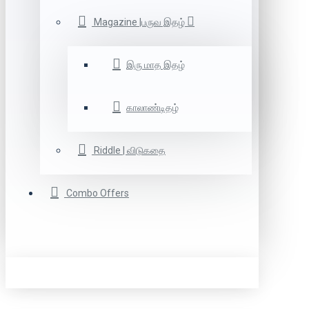
Magazine |பருவ இதழ்
இரு மாத இதழ்
காலாண்டிதழ்
Riddle | விடுகதை
Combo Offers