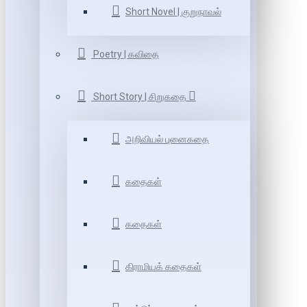
Short Novel | குறுநாவல்
Poetry | கவிதை
Short Story | சிறுகதை
அறிவியல் புனைகதை
கதைகள்
கதைகள்
கிராமியக் கதைகள்