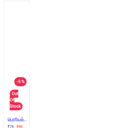
-5 %
Out
Of
Stock
பொரியல் துவையல் பச்சடி 150 வகைகள்
₹76
₹80