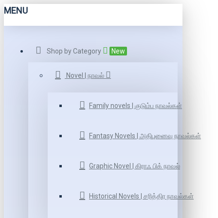
MENU
Shop by Category
New
Novel | நாவல்
Family novels | குடும்ப நாவல்கள்
Fantasy Novels | அதிபுனைவு நாவல்கள்
Graphic Novel | கிராஃ பிக் நாவல்
Historical Novels | சரித்திர நாவல்கள்