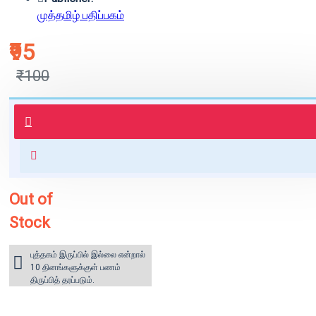
முத்தமிழ் பதிப்பகம்
₹95
₹100
புத்தகம் 3 - 7 நாட்களில் அனுப்பி
வைக்கப்படும்.
+ ₹60 shipping fee* (Free shipping
for orders above ₹1000 within
India)
Out of
Stock
புத்தகம் இருப்பில் இல்லை என்றால்
10 தினங்களுக்குள் பணம்
திருப்பித் தரப்படும்.