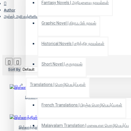
Fantasy Novels | அதிபுனைவு நாவல்கள்
Author
அஸ்கர் அலி எஞ்சினியர்
Graphic Novel | கிராஃ பிக் நாவல்
Historical Novels | சரித்திர நாவல்கள்
Short Novel | குறுநாவல்
Sort By:
Show:
Translations | மொழிபெயர்ப்புகள்
இஸ்லாத்தின் தோற்றமும் வளர்ச்சியும்
French Translations | பிரஞ்சு மொழிபெயர்ப்புகள்
Malaiyalam Translation | மலையாள மொழிபெயர்ப்பு
இஸ்லாத்தின் பிரச்சினைகள்: ஒரு மறுபார்வை