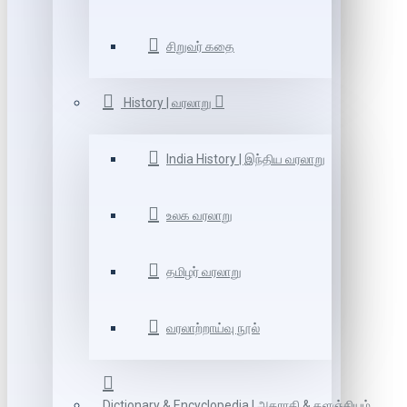
சிறுவர் கதை
History | வரலாறு
India History | இந்திய வரலாறு
உலக வரலாறு
தமிழர் வரலாறு
வரலாற்றாய்வு நூல்
Dictionary & Encyclopedia | அகராதி & களஞ்சியம்