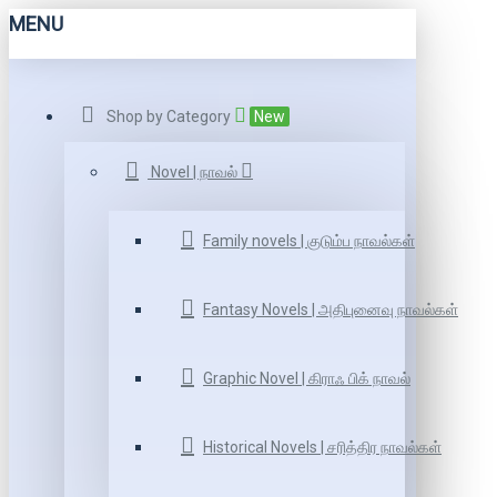
MENU
Shop by Category
New
Novel | நாவல்
Family novels | குடும்ப நாவல்கள்
Fantasy Novels | அதிபுனைவு நாவல்கள்
Graphic Novel | கிராஃ பிக் நாவல்
Historical Novels | சரித்திர நாவல்கள்