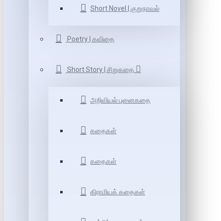
Short Novel | குறுநாவல்
Poetry | கவிதை
Short Story | சிறுகதை
அறிவியல் புனைகதை
கதைகள்
கதைகள்
கிராமியக் கதைகள்