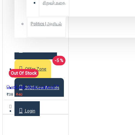
சிறுவர் கதை
Politics | அரசியல்
Combo Offers
-5 %
Offer Zone
Out Of Stock
பெண் ஏன் அடிமையானாள்?
2025 New Arrivals
₹38
₹40
Login
Register