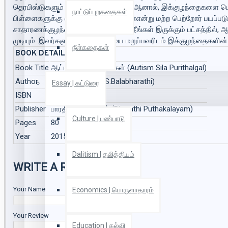
தெரபிஸ்டுகளும் வலியுறுத்துகின்றனர். ஆனால், இக்குழந்தைகளை பெ
நாட்டுப்புறகதைகள்
பிள்ளைகளுக்கு ஏதாவது வந்துவிடுமோஎன்று மற்ற பெற்றோர் பயப்படு
சாதாரணக்குழந்தையின் பெற்றோராக நீங்கள் இருக்கும் பட்சத்தில்
முடியும். இவர்களுக்கான உரிமையை மறுப்பவரிடம் இக்குழந்தைகளின் ச
நீள்கதைகள்
BOOK DETAILS
Book Title
ஆட்டிசம்: சில புரிதல்கள் (Autism Sila Purithalgal)
Author
யெஸ்.பாலபாரதி (S.Balabharathi)
Essay | கட்டுரை
ISBN
9789382826606
Publisher
பாரதி புத்தகாலயம் (Bharathi Puthakalayam)
Culture | பண்பாடு
Pages
80
Year
2015
Dalitism | தலித்தியம்
WRITE A REVIEW
Your Name
Economics | பொருளாதாரம்
Your Review
Education | கல்வி