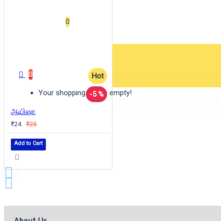
Wishlist
0
0 item(s) - ₹0
0
Hot
Your shopping cart is empty!
-5 %
ஆயிஷா
₹24
₹25
Add to Cart