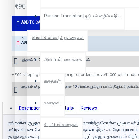
₹90
Russian Translation | ரஷ்ய மொழிபெயர்ப்பு
ADD TO CART
Short Stories | சிறுகதைகள்
ADD TO WISH LIST
அறிவியல் புனைகதை
புத்தகம் 3 - 7 நாட்களில் அனுப்பி வைக்கப்படும்.
+ ₹60 shipping fee* (Free shipping for orders above ₹1000 within India)
கதைகள்
புத்தகம் இருப்பில் இல்லை என்றால் 10 தினங்களுக்குள் பணம் திருப்பித் தரப்படும
கதைகள்
Description
Book Details
Reviews
தங்களின் குழந்தைக்கு இன்னது என்று உணர்ந்துகொள்ள முடியாமல் இ
கிராமியக் கதைகள்
மகிழ்ச்சியடைவோம். சரி, என் குழந்தை நல்லா இருக்கு. நோ ப்ராபளம் 
குழந்தைகளையும், அதிலிருந்து மீண்டுவரும் குழந்தைகளையும் சிறப்ப