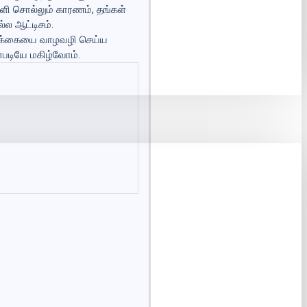
்ளி சொல்லும் காரணம், தங்கள்
ல ஆட்டிசம்.
ாழ்க்கையை வாழவழி செய்ய
்ளபடியே மகிழ்வோம்.