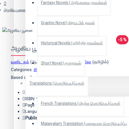
Fantasy Novels | அதிபுனைவு நாவல்கள்
அழகிய பூனை
Graphic Novel | கிராஃ பிக் நாவல்
-5 %
Historical Novels | சரித்திர நாவல்கள்
அழகிய பூனை
வண்ட கக்
(ஆசிரியர்),
கொ.மா.கோ.இளங்கோ
(தமிழில்)
Short Novel | குறுநாவல்
Categories:
சிறுவர் கதை
Based on 0 reviews.
-
Write a review
Translations | மொழிபெயர்ப்புகள்
Year: 2015
ISBN: 9789685377587
French Translations | பிரஞ்சு மொழிபெயர்ப்புகள்
Page: 31
Language: தமிழ்
Publisher:
பாரதி புத்தகாலயம்
Malaiyalam Translation | மலையாள மொழிபெயர்ப்பு