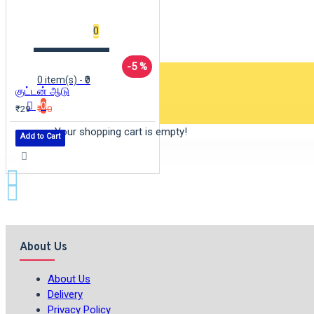
Wishlist
0
-5 %
0 item(s) - ₹0
குட்டன் ஆடு
0
₹29
₹30
Your shopping cart is empty!
Add to Cart
About Us
About Us
Delivery
Privacy Policy