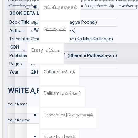
வினாக்களுக்கு இந்த அழகிய பூனையைப் படியுங்கள். அடடா என்ன ஒர
நாட்டுப்புறகதைகள்
BOOK DETAILS
Book Title
அழகிய பூனை (Azhagiya Poonai)
நீள்கதைகள்
Author
வண்ட கக் (Vanta Kak)
Translator
கொ.மா.கோ.இளங்கோ (Ko.Maa.Ko.Ilango)
ISBN
9789685377587
Essay | கட்டுரை
Publisher
பாரதி புத்தகாலயம் (Bharathi Puthakalayam)
Pages
31
Year
2015
Culture | பண்பாடு
WRITE A REVIEW
Dalitism | தலித்தியம்
Your Name
Economics | பொருளாதாரம்
Your Review
Education | கல்வி