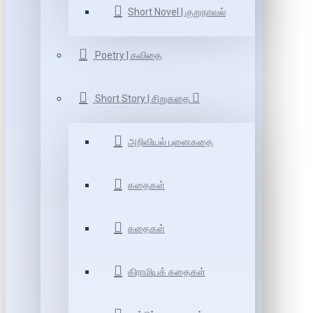
Short Novel | குறுநாவல்
Poetry | கவிதை
Short Story | சிறுகதை
அறிவியல் புனைகதை
கதைகள்
கதைகள்
கிராமியக் கதைகள்