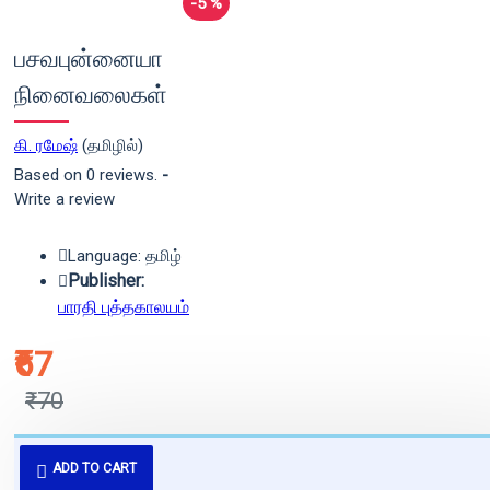
-5 %
பசவபுன்னையா
நினைவலைகள்
கி. ரமேஷ்
(தமிழில்)
Based on 0 reviews.
-
Write a review
Language: தமிழ்
Publisher:
பாரதி புத்தகாலயம்
₹67
₹70
புத்தகம் 3 - 7 நாட்களில் அனுப்பி
ADD TO CART
வைக்கப்படும்.