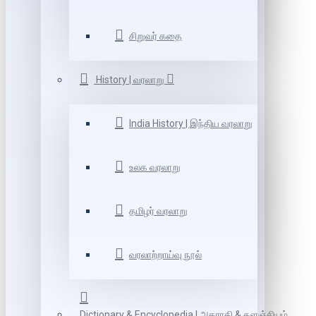
சிறுவர் கதை
History | வரலாறு
India History | இந்திய வரலாறு
உலக வரலாறு
தமிழர் வரலாறு
வரலாற்றாய்வு நூல்
Dictionary & Encyclopedia | அகராதி & களஞ்சியம்