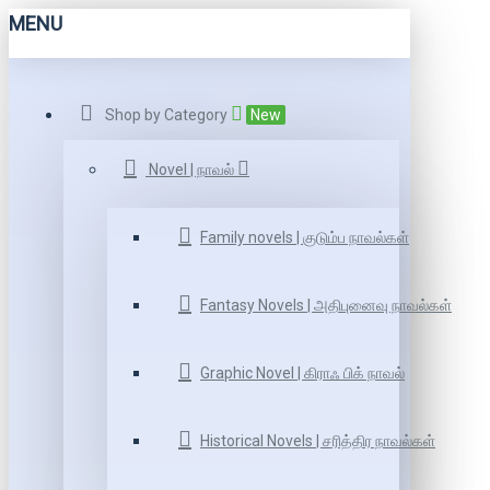
MENU
Shop by Category
New
Novel | நாவல்
Family novels | குடும்ப நாவல்கள்
Fantasy Novels | அதிபுனைவு நாவல்கள்
Graphic Novel | கிராஃ பிக் நாவல்
Historical Novels | சரித்திர நாவல்கள்