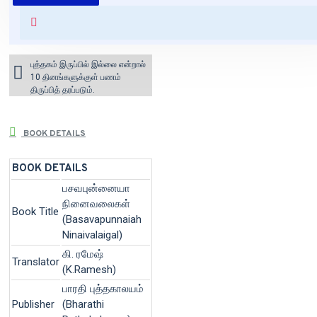
+ ₹60 shipping fee* (Free shipping
for orders above ₹1000 within
India)
புத்தகம் இருப்பில் இல்லை என்றால்
10 தினங்களுக்குள் பணம்
திருப்பித் தரப்படும்.
BOOK DETAILS
BOOK DETAILS
பசவபுன்னையா
நினைவலைகள்
Book Title
(Basavapunnaiah
Ninaivalaigal)
கி. ரமேஷ்
Translator
(K.Ramesh)
பாரதி புத்தகாலயம்
Publisher
(Bharathi