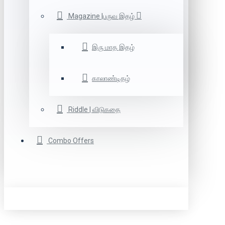
Magazine |பருவ இதழ்
இரு மாத இதழ்
காலாண்டிதழ்
Riddle | விடுகதை
Combo Offers