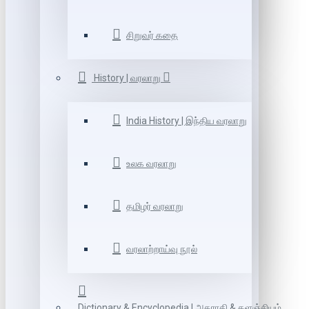
சிறுவர் கதை
History | வரலாறு
India History | இந்திய வரலாறு
உலக வரலாறு
தமிழர் வரலாறு
வரலாற்றாய்வு நூல்
Dictionary & Encyclopedia | அகராதி & களஞ்சியம்