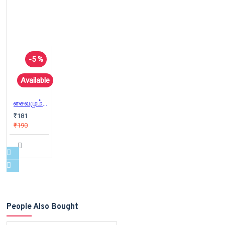
-5 %
Available
சைவமும் வைணவமும்
₹181
₹190
People Also Bought