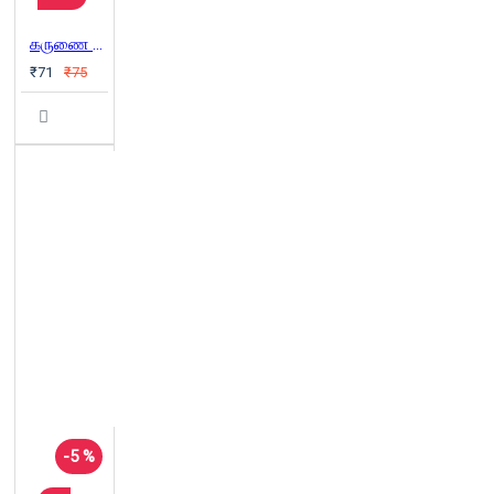
கருணை தெய்வம் காஞ்சி மாமுனிவர்
₹71
₹75
-5 %