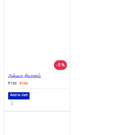
-5 %
ஆல்ஃபா தியானம்
₹143
₹150
Add to Cart