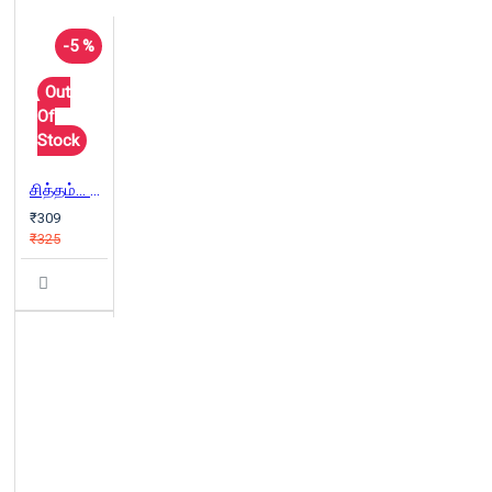
-5 %
Out
Of
Stock
சித்தம்... சிவம்... சாகசம்
₹309
₹325