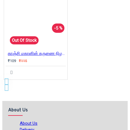
-5 %
Out Of Stock
காஞ்சி மகானின் கருணை நிழலில்
₹109
₹115
About Us
About Us
Delivery