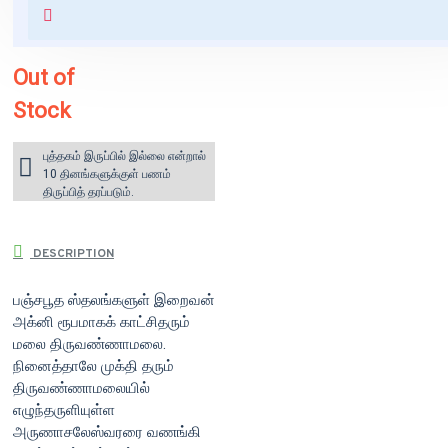
for orders above ₹1000 within
India)
Out of
Stock
புத்தகம் இருப்பில் இல்லை என்றால்
10 தினங்களுக்குள் பணம்
திருப்பித் தரப்படும்.
DESCRIPTION
பஞ்சபூத ஸ்தலங்களுள் இறைவன்
அக்னி ரூபமாகக் காட்சிதரும்
மலை திருவண்ணாமலை.
நினைத்தாலே முக்தி தரும்
திருவண்ணாமலையில்
எழுந்தருளியுள்ள
அருணாசலேஸ்வரரை வணங்கி