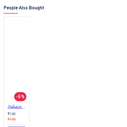
People Also Bought
-5 %
ஆல்ஃபா தியானம்
₹143
₹150