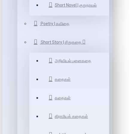
Short Novel | குறுநாவல்
Poetry | கவிதை
Short Story | சிறுகதை
அறிவியல் புனைகதை
கதைகள்
கதைகள்
கிராமியக் கதைகள்