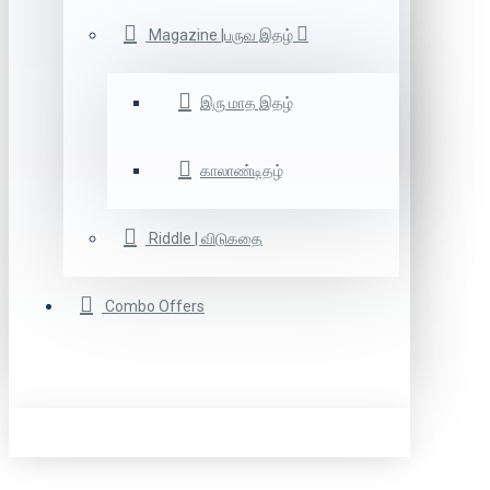
Magazine |பருவ இதழ்
இரு மாத இதழ்
காலாண்டிதழ்
Riddle | விடுகதை
Combo Offers