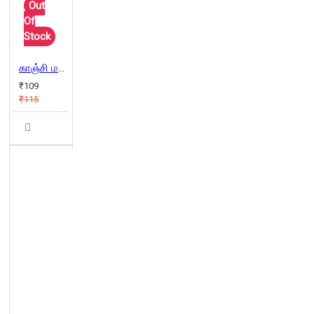
Out
Of
Stock
காஞ்சி மகானின் கருணை நிழலில்
₹109
₹115