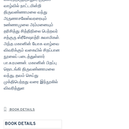
வாழ்வில் நாட்டமின்றி
திருவண்ணாமலை வந்து
அருணாசலேஸ்வரரையும்
உண்ணாமுலை அம்மனையும்
தரிசித்து சித்திநிலை பெற்றவர்
சத்குரு ஸ்ரீசேஷாத்ரி சுவாமிகள்.
அந்த மகானின் யோக வாழ்வை
விவரிக்கும் வகையில் சிறப்பான
நூலைப் படைத்துள்ளார்
பா.சு.ரமணன். மகானின் பிறப்பு
தொடங்கி திருவண்ணாமலை
வந்து, தவம் செய்து
முக்திபெற்றது வரை இந்நூலில்
விவரித்துள
BOOK DETAILS
BOOK DETAILS