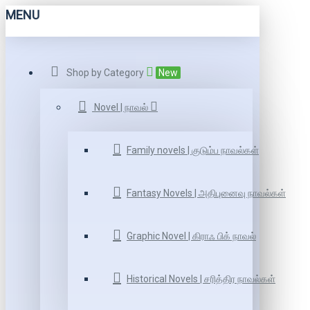
MENU
Shop by Category
New
Novel | நாவல்
Family novels | குடும்ப நாவல்கள்
Fantasy Novels | அதிபுனைவு நாவல்கள்
Graphic Novel | கிராஃ பிக் நாவல்
Historical Novels | சரித்திர நாவல்கள்