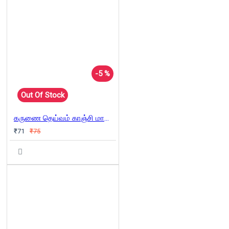
-5 %
Out Of Stock
கருணை தெய்வம் காஞ்சி மாமுனிவர்
₹71
₹75