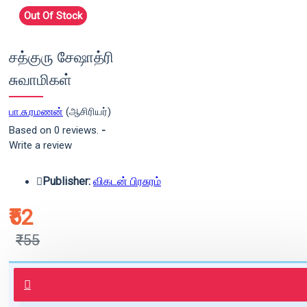
Out Of Stock
சத்குரு சேஷாத்ரி
சுவாமிகள்
பா.சு.ரமணன்
(ஆசிரியர்)
Based on 0 reviews.
-
Write a review
Publisher:
விகடன் பிரசுரம்
₹52
₹55
புத்தகம் 3 - 7 நாட்களில் அனுப்பி
வைக்கப்படும்.
+ ₹60 shipping fee* (Free shipping