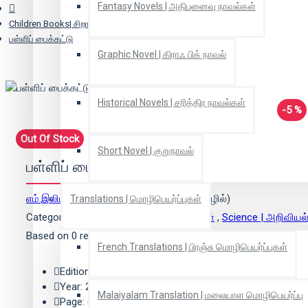
Fantasy Novels | அதிபுனைவு நாவல்கள்
Children Books| சிறார் நூல்கள்
பள்ளிப் பைக்கட்டு
Graphic Novel | கிராஃ பிக் நாவல்
Historical Novels | சரித்திர நாவல்கள்
-5 %
Out Of Stock
Short Novel | குறுநாவல்
பள்ளிப் பைக்கட்டு
எம்.இலியீன்
(ஆசிரியர்),
எஸ்.தோதாத்ரி
(தமிழில்)
Translations | மொழிபெயர்ப்புகள்
Categories:
Children Books| சிறார் நூல்கள்
,
Science | அறிவியல
Based on 0 reviews.
-
Write a review
French Translations | பிரஞ்சு மொழிபெயர்ப்புகள்
Edition: 1
Year: 2021
Malaiyalam Translation | மலையாள மொழிபெயர்ப்பு
Page: 65