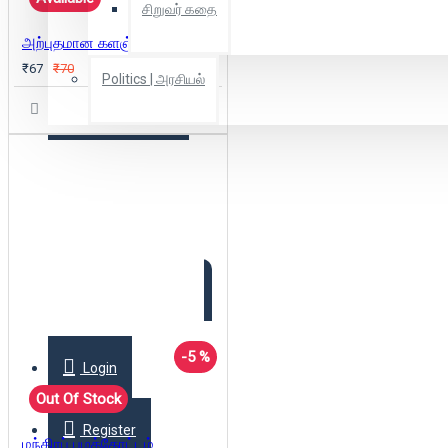
சிறுவர் கதை
அற்புதமான களஞ்சியம்
₹67
₹70
Politics | அரசியல்
Combo Offers
Offer Zone
2025 New Arrivals
-5 %
Login
Out Of Stock
Register
மந்திரப் பழத்தோட்டம்