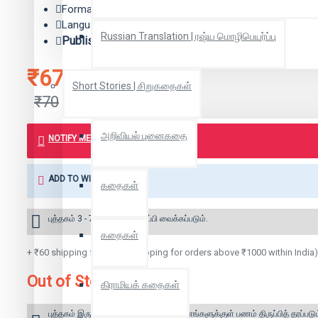
Format: Paper Back
Language: Tamil
Russian Translation | ரஷ்ய மொழிபெயர்ப்பு
Publisher:
நீலவால் குருவி
₹67
Short Stories | சிறுகதைகள்
₹70
அறிவியல் புனைகதை
NOTIFY ME WHEN BOOK IS AVAILABLE
ADD TO WISH LIST
கதைகள்
புத்தகம் 3 - 7 நாட்களில் அனுப்பி வைக்கப்படும்.
கதைகள்
+ ₹60 shipping fee* (Free shipping for orders above ₹1000 within India)
Out of Stock
கிராமியக் கதைகள்
புத்தகம் இருப்பில் இல்லை என்றால் 10 தினங்களுக்குள் பணம் திருப்பித் தரப்படும