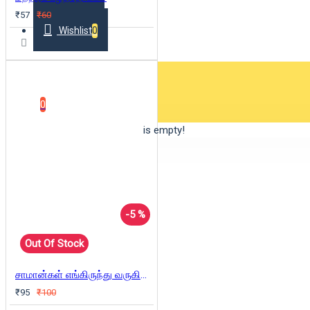
₹57
₹60
Wishlist
0
0 item(s) - ₹0
0
Your shopping cart is empty!
-5 %
Out Of Stock
சாமான்கள் எங்கிருந்து வருகின்றன?
₹95
₹100