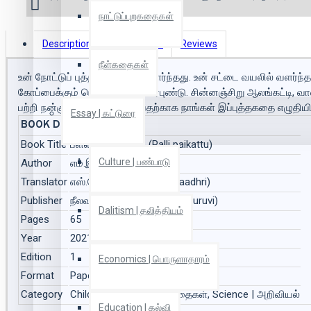
நாட்டுப்புறகதைகள்
Description
Book Details
Reviews
நீள்கதைகள்
உன் நோட்டுப் புத்தகம் காட்டில் வளர்ந்தது. உன் சட்டை வயலில் வளர்ந்
கோப்பைக்கும் நெருங்கிய தொடர்புண்டு. சின்னஞ்சிறு ஆலங்கட்டி, வா
பற்றி நன்கு நீ அறிந்துகொள்வதற்காக நாங்கள் இப்புத்தகதை எழுதியி
Essay | கட்டுரை
BOOK DETAILS
Book Title
பள்ளிப் பைக்கட்டு (Palli paikattu)
Culture | பண்பாடு
Author
எம்.இலியீன் (Em.Iliyeen)
Translator
எஸ்.தோதாத்ரி (Es.Thodhaadhri)
Publisher
நீலவால் குருவி (Neelavaal Kuruvi)
Dalitism | தலித்தியம்
Pages
65
Year
2021
Edition
1
Economics | பொருளாதாரம்
Format
Paper Back
Category
Children Story | சிறார் கதைகள், Science | அறிவியல்
Education | கல்வி