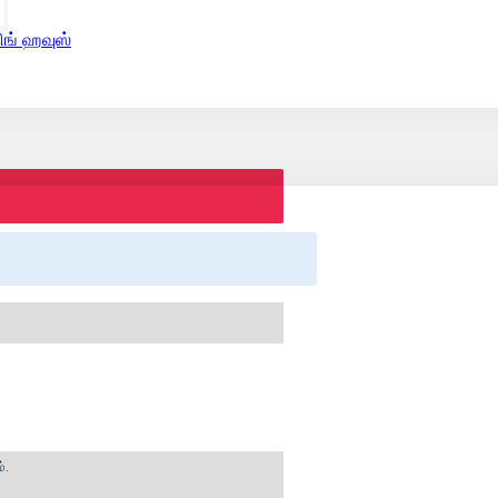
ிங் ஹவுஸ்
்.