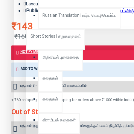
Language: English
Publisher:
Jaico Publishing House | ஜெய்கோ பப்ளிஷ
Russian Translation | ரஷ்ய மொழிபெயர்ப்பு
₹143
₹150
Short Stories | சிறுகதைகள்
NOTIFY ME WHEN BOOK IS AVAILABLE
அறிவியல் புனைகதை
ADD TO WISH LIST
கதைகள்
புத்தகம் 3 - 7 நாட்களில் அனுப்பி வைக்கப்படும்.
கதைகள்
+ ₹60 shipping fee* (Free shipping for orders above ₹1000 within India)
Out of Stock
கிராமியக் கதைகள்
புத்தகம் இருப்பில் இல்லை என்றால் 10 தினங்களுக்குள் பணம் திருப்பித் தரப்படும