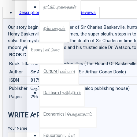
நாட்டுப்புறகதைகள்
Description
Book Details
Reviews
Our story begins with the murder of Sir Charles Baskerville, hun
நீள்கதைகள்
Henry Baskerville. Sherlock Holmes, the super sleuth, steps in 
solve the mystery surrounding the death of Sir Charles in time t
moors with Sherlock Holmes and his trusted aide Dr. Watson, t
Essay | கட்டுரை
BOOK DETAILS
Book Title
The Hound of Baskervilles (The Hound Of Baskerville
Culture | பண்பாடு
Author
Sir Arthur Conan Doyle (Sir Arthur Conan Doyle)
ISBN
8179920062
Publisher
ஜெய்கோ பப்ளிஷிங் ஹவுஸ் (jaico publishing house)
Dalitism | தலித்தியம்
Pages
296
WRITE A REVIEW
Economics | பொருளாதாரம்
Your Name
Education | கல்வி