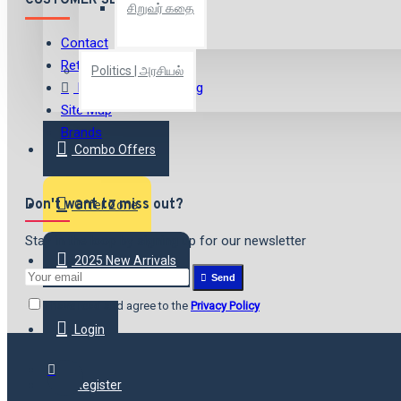
CUSTOMER SERVICE
சிறுவர் கதை
Contact
Returns
Politics | அரசியல்
International Shipping
Site Map
Brands
Combo Offers
Don't want to miss out?
Offer Zone
Stay in the loop by signing up for our newsletter
2025 New Arrivals
Send
I have read and agree to the
Privacy Policy
Login
Register