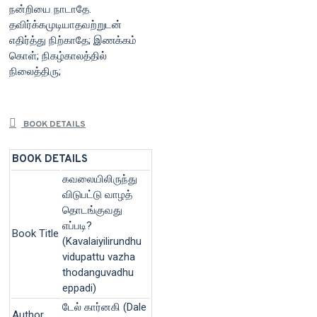
நன்றியை நாடாதே.
தவிர்க்கமுடியாதவற்றுடன்
எதிர்த்து நிற்காதே; இணக்கம்
கொள்; நிகழ்காலத்தில்
நிலைத்திரு;
BOOK DETAILS
BOOK DETAILS
கவலையிலிருந்து
விடுபட்டு வாழத்
தொடங்குவது
எப்படி?
Book Title
(Kavalaiyilirundhu
vidupattu vazha
thodanguvadhu
eppadi)
டேல் கார்னகி (Dale
Author