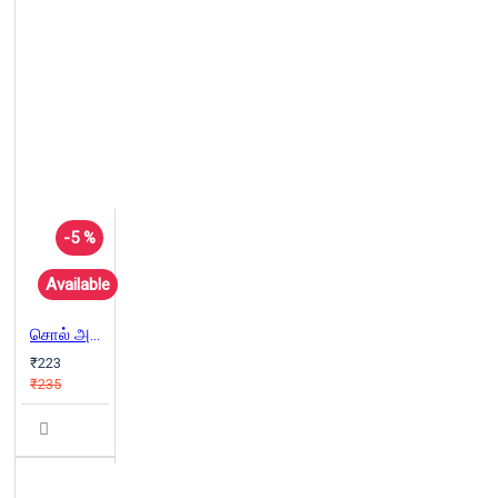
-5 %
Available
சொல் அல்ல செயல்
₹223
₹235