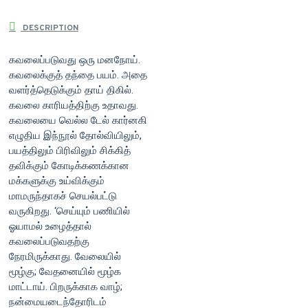
DESCRIPTION
கவலைப்படுவது ஒரு மனநோய்.
கவலைக்குத் தந்தை பயம். அதை
வளர்த்தெடுக்கும் தாய் திகில்.
கவலை காரியத்திற்கு உதாவது.
கவலையை வெல்ல டேல் கார்னகி
எழுதிய இந்நூல் தோல்வியிலும்,
பயத்திலும் பிரிவிலும் சிக்கித்
தவிக்கும் கோடிக்கணக்கான
மக்களுக்கு உய்விக்கும்
மாமருந்தாகச் செயல்பட்டு
வருகிறது. ‘செய்யும் பணியில்
ஓயாமல் உழைத்தால்
கவலைப்படுவதற்கு
நேரமிருக்காது. வேலையில்
மூழ்கு; வேதனையில் மூழ்க
மாட்டாய். பிறருக்காக வாழ்;
நன்மையடைந்தோரிடம்