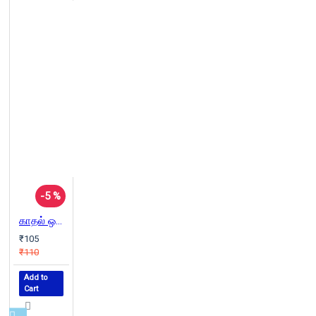
-5 %
காதல் ஒரு நெருஞ்சி முள்
₹105
₹110
Add to
Cart