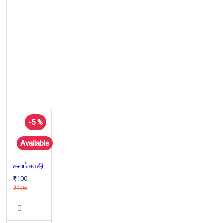
-5 %
Available
கலங்காதிரு பெண்ணே! - பெண்களுக்கான பிரச்சனைகளும் தீர்வுகளும்
₹100
₹105