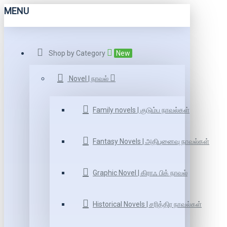
MENU
Shop by Category
New
Novel | நாவல்
Family novels | குடும்ப நாவல்கள்
Fantasy Novels | அதிபுனைவு நாவல்கள்
Graphic Novel | கிராஃ பிக் நாவல்
Historical Novels | சரித்திர நாவல்கள்