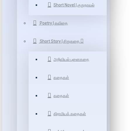
Short Novel | குறுநாவல்
Poetry | கவிதை
Short Story | சிறுகதை
அறிவியல் புனைகதை
கதைகள்
கதைகள்
கிராமியக் கதைகள்