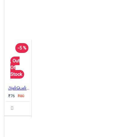
-5 %
Out
Of
Stock
அன்பென்பது ஒரு தந்திரம் அல்ல
₹76
₹80