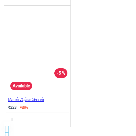
-5 %
Available
சொல் அல்ல செயல்
₹223
₹235