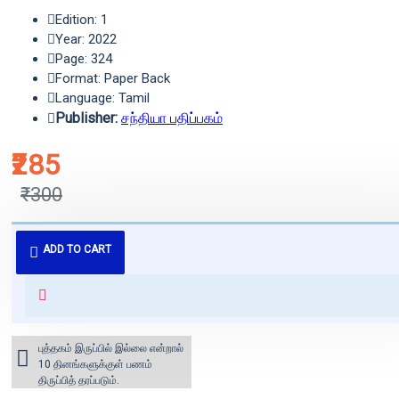
Edition: 1
Year: 2022
Page: 324
Format: Paper Back
Language: Tamil
Publisher:
சந்தியா பதிப்பகம்
₹285
₹300
புத்தகம் 3 - 7 நாட்களில் அனுப்பி
ADD TO CART
வைக்கப்படும்.
+ ₹60 shipping fee* (Free shipping
for orders above ₹1000 within
India)
புத்தகம் இருப்பில் இல்லை என்றால்
10 தினங்களுக்குள் பணம்
திருப்பித் தரப்படும்.