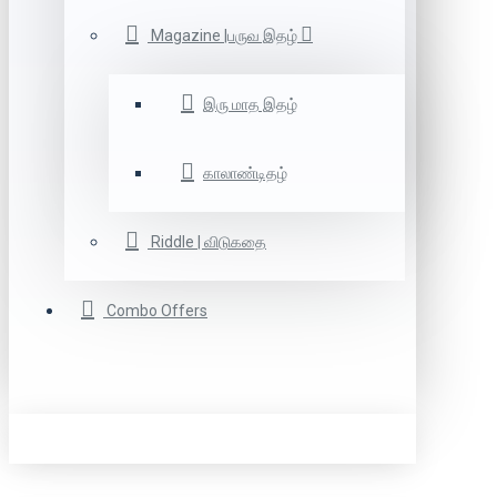
Magazine |பருவ இதழ்
இரு மாத இதழ்
காலாண்டிதழ்
Riddle | விடுகதை
Combo Offers