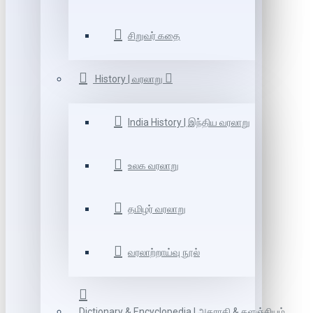
சிறுவர் கதை
History | வரலாறு
India History | இந்திய வரலாறு
உலக வரலாறு
தமிழர் வரலாறு
வரலாற்றாய்வு நூல்
Dictionary & Encyclopedia | அகராதி & களஞ்சியம்