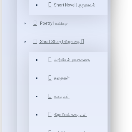
Short Novel | குறுநாவல்
Poetry | கவிதை
Short Story | சிறுகதை
அறிவியல் புனைகதை
கதைகள்
கதைகள்
கிராமியக் கதைகள்