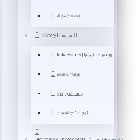
சிறுவர் கதை
History | வரலாறு
India History | இந்திய வரலாறு
உலக வரலாறு
தமிழர் வரலாறு
வரலாற்றாய்வு நூல்
Dictionary & Encyclopedia | அகராதி & களஞ்சியம்