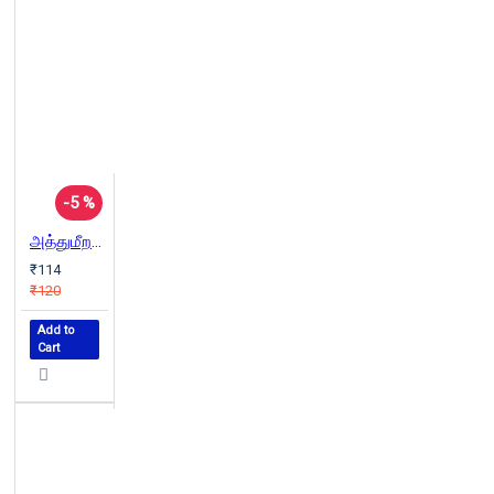
-5 %
அத்துமீறல் (பாரதி புத்தகாலயம்)
₹114
₹120
Add to
Cart