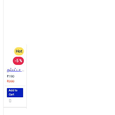
Hot
-5 %
துப்பட்டா போடுங்க தோழி
₹190
₹200
Add to
Cart