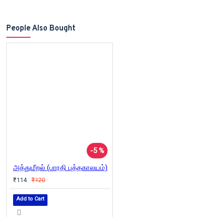
People Also Bought
-5 %
அத்துமீறல் (பாரதி புத்தகாலயம்)
₹114
₹120
Add to Cart