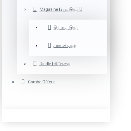
Magazine |பருவ இதழ்
இரு மாத இதழ்
காலாண்டிதழ்
Riddle | விடுகதை
Combo Offers