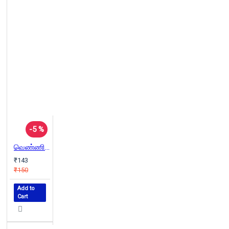
-5 %
வெண்ணிற இரவுகள்
₹143
₹150
Add to
Cart