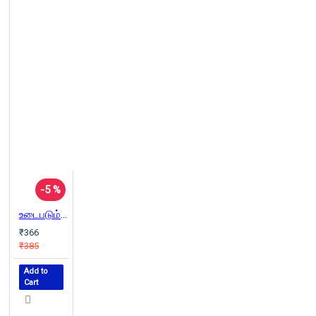
-5 %
உடைபடும் மௌனங்கள்
₹366
₹385
Add to
Cart