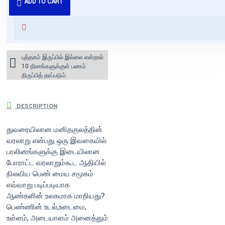
ADD TO CART
வைக்கப்படும்.
+ ₹60 shipping fee* (Free shipping
for orders above ₹1000 within
India)
புத்தகம் இருப்பில் இல்லை என்றால்
10 தினங்களுக்குள் பணம்
திருப்பித் தரப்படும்.
DESCRIPTION
துவரையிலான மனிதகுலத்தின்
வரலாறு என்பது ஒரு இவகையில்
பாலினங்களுக்கு இடையிலான
போராட்ட வரலாறும்கூட ஆதியில்
நிலவிய பெண் மைய சமூகம்
எவ்வாறு படிப்படியாக
ஆண்களின் உலகமாக மாறியது?
பெண்ணின் உடல்,உடைமை,
உள்ளம், அடையாளம் அனைத்தும்