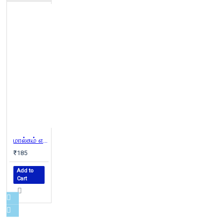
மால்கம் எக்ஸ்
₹185
Add to
Cart