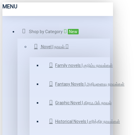
MENU
Shop by Category
New
Novel | நாவல்
Family novels | குடும்ப நாவல்கள்
Fantasy Novels | அதிபுனைவு நாவல்கள்
Graphic Novel | கிராஃ பிக் நாவல்
Historical Novels | சரித்திர நாவல்கள்