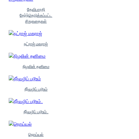
தேவிபாரதி
தேர்ந்தெடுக்கப்பட்ட
சிறுகதைகள்
நட்ராஜ் மகராஜ்
நிழலின் தனிமை
நீர்வழிப் படூஉம்
நீர்வழிப் படூஉம்..
நொய்யல்