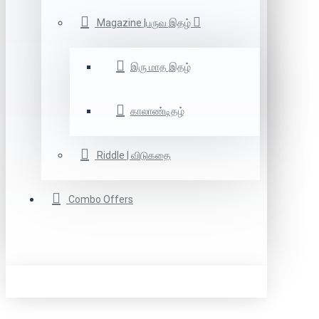
Magazine |பருவ இதழ்
இரு மாத இதழ்
காலாண்டிதழ்
Riddle | விடுகதை
Combo Offers