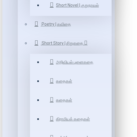
Short Novel | குறுநாவல்
Poetry | கவிதை
Short Story | சிறுகதை
அறிவியல் புனைகதை
கதைகள்
கதைகள்
கிராமியக் கதைகள்