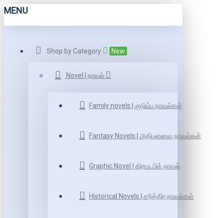
MENU
Shop by Category
New
Novel | நாவல்
Family novels | குடும்ப நாவல்கள்
Fantasy Novels | அதிபுனைவு நாவல்கள்
Graphic Novel | கிராஃ பிக் நாவல்
Historical Novels | சரித்திர நாவல்கள்