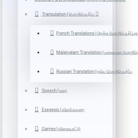
Transulation | மொழிபெயர்ப்பு
French Translations | பிரஞ்சு மொழிபெயர்ப்புக
Malaiyalam Translation | மலையாள மொழிபெய
Russian Translation | ரஷ்ய மொழிபெயர்ப்பு
Speech | உரை
Exegesis | விளக்கவுரை
Games | விளையாட்டு