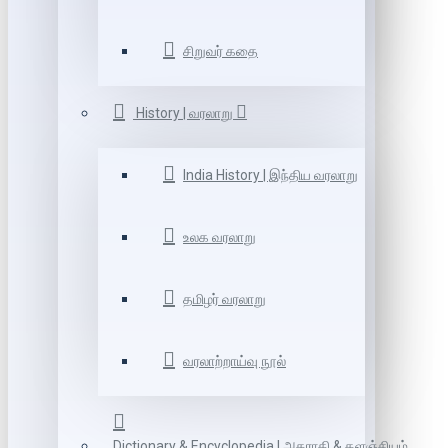
சிறுவர் கதை
History | வரலாறு
India History | இந்திய வரலாறு
உலக வரலாறு
தமிழர் வரலாறு
வரலாற்றாய்வு நூல்
Dictionary & Encyclopedia | அகராதி & களஞ்சியம்