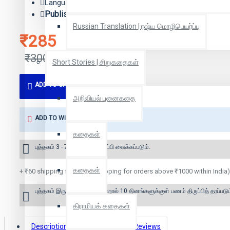
Language: Tamil
Publisher:
நக்கீரன் பப்ளிகேஷன்ஸ்
Russian Translation | ரஷ்ய மொழிபெயர்ப்பு
₹285
₹300
Short Stories | சிறுகதைகள்
ADD TO CART
அறிவியல் புனைகதை
ADD TO WISH LIST
கதைகள்
புத்தகம் 3 - 7 நாட்களில் அனுப்பி வைக்கப்படும்.
கதைகள்
+ ₹60 shipping fee* (Free shipping for orders above ₹1000 within India)
புத்தகம் இருப்பில் இல்லை என்றால் 10 தினங்களுக்குள் பணம் திருப்பித் தரப்படும
கிராமியக் கதைகள்
Description
Book Details
Reviews