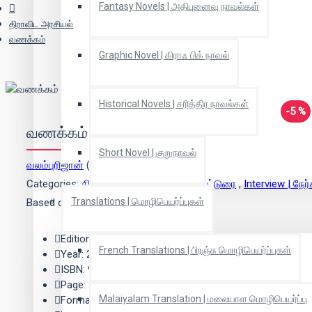
Fantasy Novels | அதிபுனைவு நாவல்கள்
திராவிட அரசியல்
வணக்கம்
Graphic Novel | கிராஃ பிக் நாவல்
Historical Novels | சரித்திர நாவல்கள்
-5 %
வணக்கம்
Short Novel | குறுநாவல்
வலம்புரிஜான்
(ஆசிரியர்)
Categories:
திராவிட அரசியல்
,
Essay | கட்டுரை
,
Interview | நே
Translations | மொழிபெயர்ப்புகள்
Based on 0 reviews.
-
Write a review
Edition: 5
French Translations | பிரஞ்சு மொழிபெயர்ப்புகள்
Year: 2017
ISBN: 9789381828977
Page: 288
Malaiyalam Translation | மலையாள மொழிபெயர்ப்பு
Format: Paper Back