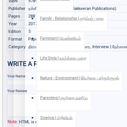
ISBN
9789381828977
Publisher
நக்கீரன் பப்ளிகேஷன்ஸ் (Nakkeeran Publications)
Pages
288
Family - Relationship | குடும்பம் - உறவு
Year
2017
Edition
5
Feminism | பெண்ணியம்
Format
Paper Back
Category
திராவிட அரசியல், Essay | கட்டுரை, Interview | நேர்கா
Life Style | வாழ்க்கை முறை
WRITE A REVIEW
Your Name
Nature - Environment | இயற்கை - சுற்றுச்சூழல்
Your Review
Parenting | குழந்தை வளர்ப்பு
Science | அறிவியல்
Note:
HTML is not translated!