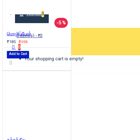
Wishlist
0
-5 %
மொழிப்போர்
0 item(s) - ₹0
₹185
₹195
0
Add to Cart
Your shopping cart is empty!
கச்சத்தீவு