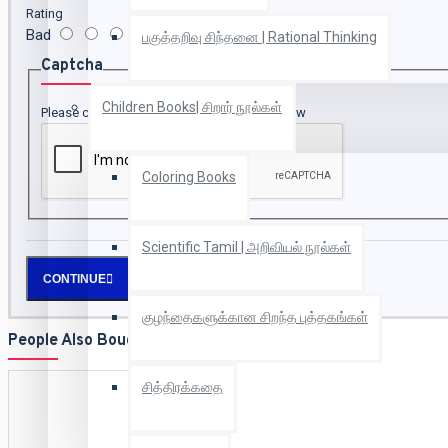
Rating
Bad
Good
பகுத்தறிவு சிந்தனை | Rational Thinking
Captcha
Children Books| சிறார் நூல்கள்
Please complete the captcha validation below
Coloring Books
Scientific Tamil | அறிவியல் நூல்கள்
CONTINUE
குழந்தைகளுக்கான சிறந்த புத்தகங்கள்
People Also Bought
சித்திரக்கதை