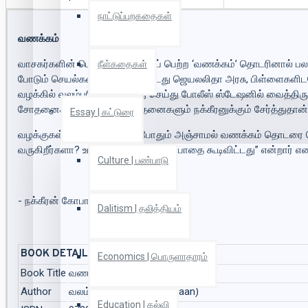
நாட்டுப்புறகதைகள்
வணக்கம்
வாசகர்களின் பெரும் வரவேற்பைப் பெற்ற ‘வணக்கம்’ தொடரினால் பல
நீள்கதைகள்
போடும் செயல்களை மேற்கொண்டது ஜெயலலிதா அரசு, பிள்ளைகளிடமே பு
வழக்கில் வலம்புரியாரை கைது செய்து போலீஸ் ஸ்டேஷனில் வைத்திருந
சோதனைகள், அத்தனை சோதனைகளும் நக்கீரனுக்கும் சேர்த்துதான்
Essay | கட்டுரை
வழக்குகள் வரிசையாக வந்தபோதும் அஞ்சாமல் வணக்கம் தொடரை வெ
வருகிறீர்களா? உங்கள் மீதான என் மரியாதை கூடிவிட்டது” என்றார் என
Culture | பண்பாடு
- நக்கீரன் கோபால்
Dalitism | தலித்தியம்
BOOK DETAILS
Economics | பொருளாதாரம்
Book Title
வணக்கம் (வணக்கம்)
Author
வலம்புரிஜான் (Valampurijaan)
Education | கல்வி