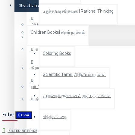
Short Stories
பகுத்தறிவு சிந்தனை | Rational Thinking
அறிவியல் புனைகதை
Children Books| சிறார் நூல்கள்
கதைகள்
கதைகள்
Coloring Books
கிராமியக் கதைகள்
Scientific Tamil | அறிவியல் நூல்கள்
நாட்டுப்புறகதைகள்
குழந்தைகளுக்கான சிறந்த புத்தகங்கள்
நீள்கதைகள்
Filter
Clear
சித்திரக்கதை
FILTER BY PRICE