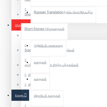
Russian Translation | ரஷ்ய மொழிபெயர்ப்பு
Short Novel | குறுநாவல்
Children Books
Short Stories | சிறுகதைகள்
Coloring Books
அறிவியல் புனைகதை
Scientific Tamil | அறிவியல் நூல்கள்
கதைகள்
குழந்தைகளுக்கான சிறந்த புத்தகங்கள்
சித்திரக்கதை
கதைகள்
சிறுவர் கதை
கிராமியக் கதைகள்
Essays