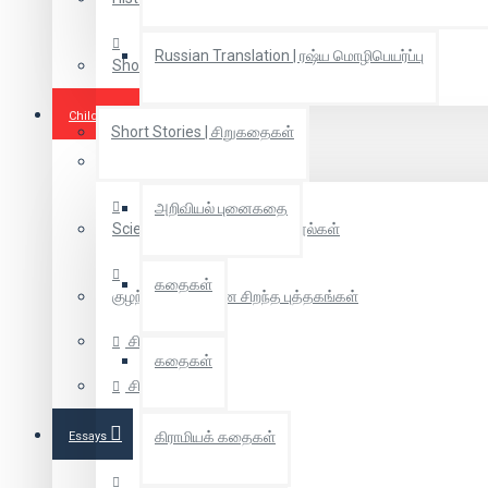
Russian Translation | ரஷ்ய மொழிபெயர்ப்பு
Short Novel | குறுநாவல்
Children Books
Short Stories | சிறுகதைகள்
Coloring Books
அறிவியல் புனைகதை
Scientific Tamil | அறிவியல் நூல்கள்
கதைகள்
குழந்தைகளுக்கான சிறந்த புத்தகங்கள்
சித்திரக்கதை
கதைகள்
சிறுவர் கதை
கிராமியக் கதைகள்
Essays