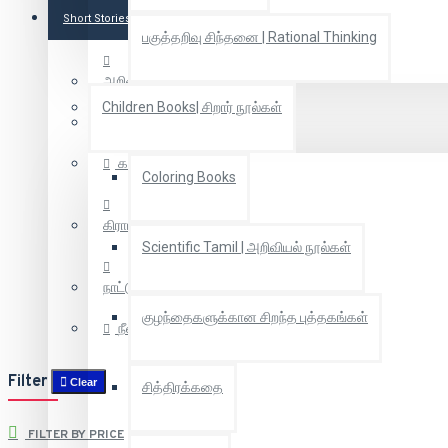
Short Stories
பகுத்தறிவு சிந்தனை | Rational Thinking
அறிவியல் புனைகதை
Children Books| சிறார் நூல்கள்
கதைகள்
கதைகள்
Coloring Books
கிராமியக் கதைகள்
Scientific Tamil | அறிவியல் நூல்கள்
நாட்டுப்புறகதைகள்
குழந்தைகளுக்கான சிறந்த புத்தகங்கள்
நீள்கதைகள்
Filter
Clear
சித்திரக்கதை
FILTER BY PRICE