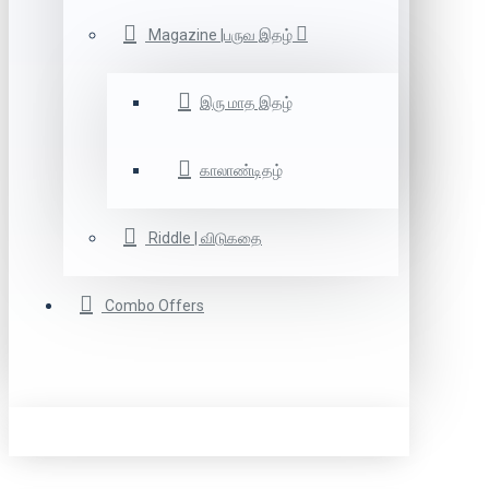
Magazine |பருவ இதழ்
இரு மாத இதழ்
காலாண்டிதழ்
Riddle | விடுகதை
Combo Offers