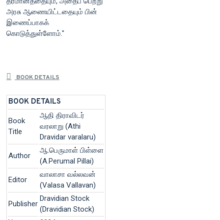
தீர்மானத்தையும், அதைப் பெற்று
அரசு ஆணையிட்டதையும் பின்
இணைப்பாகக்
கொடுத்துள்ளோம்."
BOOK DETAILS
BOOK DETAILS
ஆதி திராவிடர்
Book
வரலாறு (Athi
Title
Dravidar varalaru)
ஆ.பெருமாள் பிள்ளை
Author
(A.Perumal Pillai)
வாலாசா வல்லவன்
Editor
(Valasa Vallavan)
Dravidian Stock
Publisher
(Dravidian Stock)