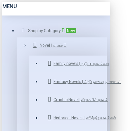
MENU
Shop by Category
New
Novel | நாவல்
Family novels | குடும்ப நாவல்கள்
Fantasy Novels | அதிபுனைவு நாவல்கள்
Graphic Novel | கிராஃ பிக் நாவல்
Historical Novels | சரித்திர நாவல்கள்