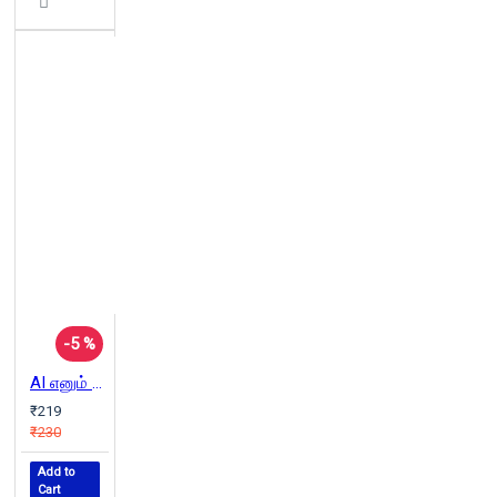
-5 %
AI எனும் ஏழாம் அறிவு
₹219
₹230
Add to
Cart