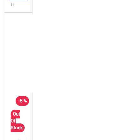
-5 %
Out
Of
Stock