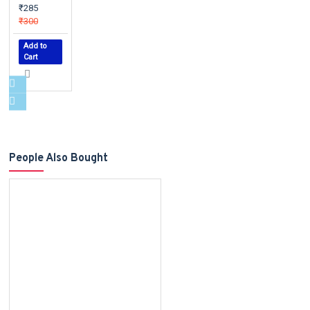
₹285
₹300
Add to
Cart
People Also Bought