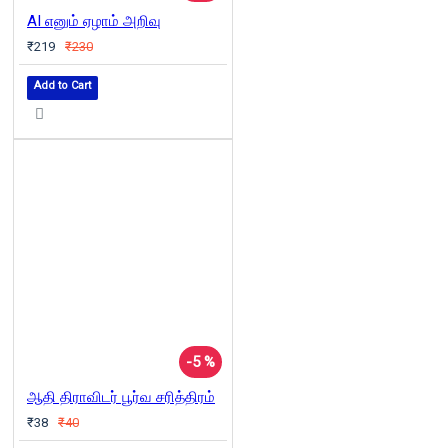
AI எனும் ஏழாம் அறிவு
₹219
₹230
Add to Cart
-5 %
ஆதி திராவிடர் பூர்வ சரித்திரம்
₹38
₹40