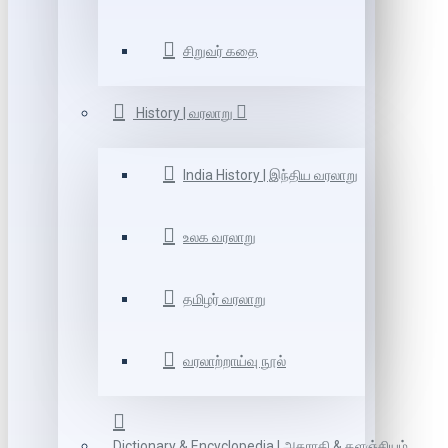
சிறுவர் கதை
History | வரலாறு
India History | இந்திய வரலாறு
உலக வரலாறு
தமிழர் வரலாறு
வரலாற்றாய்வு நூல்
Dictionary & Encyclopedia | அகராதி & களஞ்சியம்