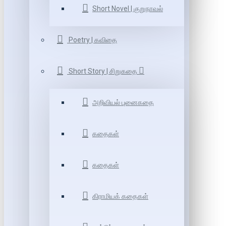
Short Novel | குறுநாவல்
Poetry | கவிதை
Short Story | சிறுகதை
அறிவியல் புனைகதை
கதைகள்
கதைகள்
கிராமியக் கதைகள்