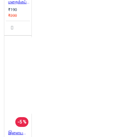
மறைக்கப்பட்ட பறையர் வரலாறு
₹190
₹200
-5 %
இளையபெருமாள் வாழ்க்கை சரித்திரம்