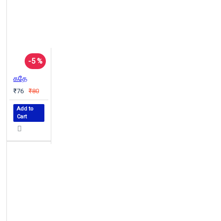
-5 %
கதே
₹76
₹80
Add to
Cart