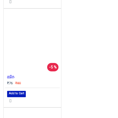
-5 %
கதே
₹76
₹80
Add to Cart