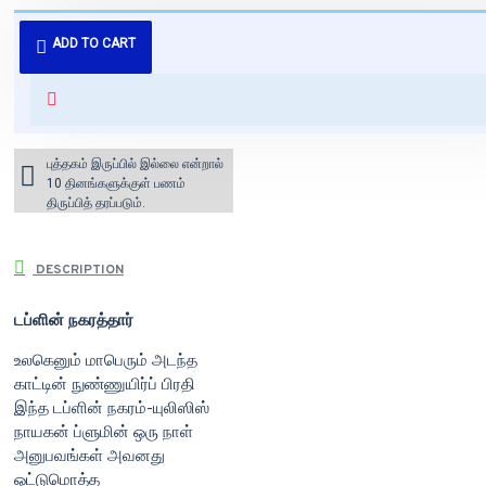
புத்தகம் 3 - 7 நாட்களில் அனுப்பி
ADD TO CART
வைக்கப்படும்.
+ ₹60 shipping fee* (Free shipping
for orders above ₹1000 within
India)
புத்தகம் இருப்பில் இல்லை என்றால்
10 தினங்களுக்குள் பணம்
திருப்பித் தரப்படும்.
DESCRIPTION
டப்ளின் நகரத்தார்
உலகெனும் மாபெரும் அடந்த
காட்டின் நுண்ணுயிர்ப் பிரதி
இந்த டப்ளின் நகரம்-யுலிஸிஸ்
நாயகன் ப்ளுமின் ஒரு நாள்
அனுபவங்கள் அவனது
ஒட்டுமொத்த