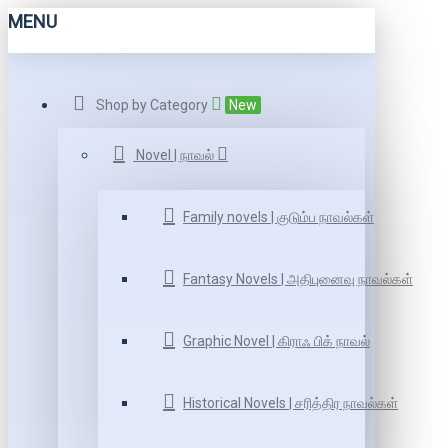
MENU
Shop by Category
New
Novel | நாவல்
Family novels | குடும்ப நாவல்கள்
Fantasy Novels | அதிபுனைவு நாவல்கள்
Graphic Novel | கிராஃ பிக் நாவல்
Historical Novels | சரித்திர நாவல்கள்