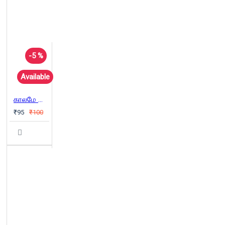
-5 %
Available
காலமே வெளி அறிவியல் புனைகதைகள்
₹95
₹100