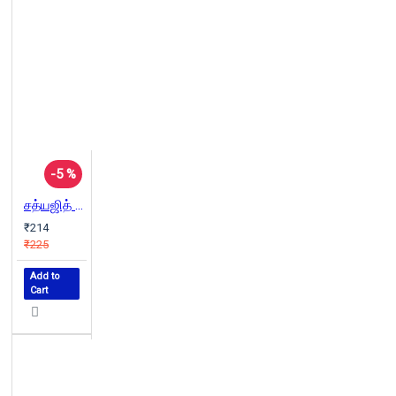
-5 %
சத்யஜித் ரே: திரைமொழியும் கதைக்களமும்
₹214
₹225
Add to
Cart