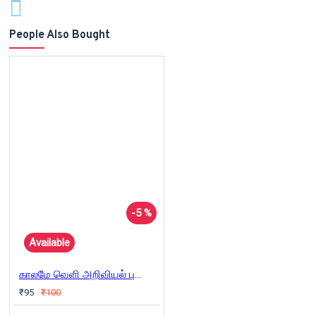
People Also Bought
-5 %
Available
காலமே வெளி அறிவியல் புனைகதைகள்
₹95
₹100