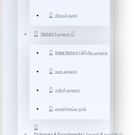
சிறுவர் கதை
History | வரலாறு
India History | இந்திய வரலாறு
உலக வரலாறு
தமிழர் வரலாறு
வரலாற்றாய்வு நூல்
Dictionary & Encyclopedia | அகராதி & களஞ்சியம்