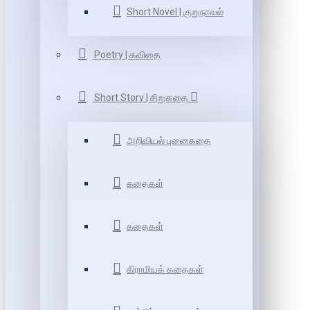
Short Novel | குறுநாவல்
Poetry | கவிதை
Short Story | சிறுகதை
அறிவியல் புனைகதை
கதைகள்
கதைகள்
கிராமியக் கதைகள்