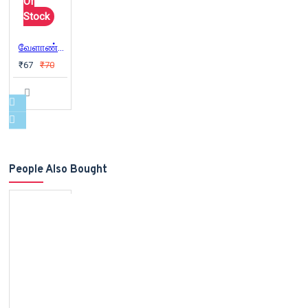
Of
Stock
வேளாண்மையின் விடுதலை
₹67
₹70
People Also Bought