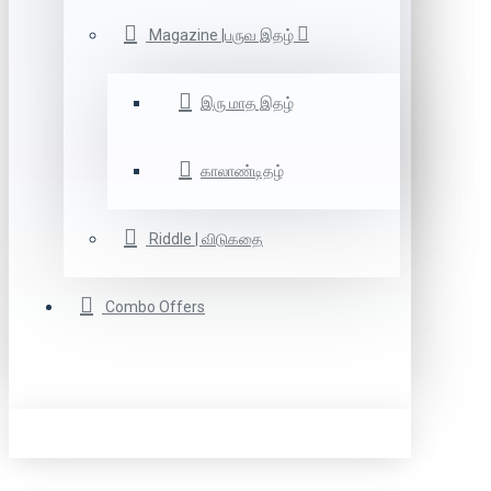
Magazine |பருவ இதழ்
இரு மாத இதழ்
காலாண்டிதழ்
Riddle | விடுகதை
Combo Offers