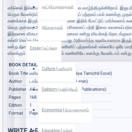
நாட்டுப்புறகதைகள்
எக்ஸெல் இல்லாமல் என்ன ஒரு வாழ்க்கை வாழ்ந்திருக்கிறோம். இதுப
பெருக வேண்டும் என்பதற்காகவே இந்தப் புத்தகம்.பால் கணக்கு முதல
கணக்காக இருந்தாலும் அதை நீங்கள் இதில் போட்டுப் பார்க்கலாம்.க
வெகு குறைவு. அதிலும் இல்லத்தரசிகளைப் பற்றி இவை கவலைப்படுவதே
நீள்கதைகள்
இத்தனை விசயங்கள் இருக்கின்றனவா என்று வியக்கத் தொடங்குவார
கல்வி செய்து கொடுக்கும். உங்களது அறிவார்ந்த உதவியாளராக இருந்து 
என்று நினைப்பவரா நீங்கள்?கணினிப் புத்தகங்கள் எல்லாமே ஒரே மாதிர
Essay | கட்டுரை
விளங்கும் மொழியில். அதனால் கணினியே எனக்கு வேண்டாம் என்று 
BOOK DETAILS
Culture | பண்பாடு
Book Title
எளிய தமிழில் எக்ஸெல் (Eliya Tamizhil Excel)
Author
டாக்டர் ம.லெனின் (Dr.Ma.Lenin)
Publisher
சிக்ஸ்த்சென்ஸ் (Sixthsense Publications)
Dalitism | தலித்தியம்
Pages
168
Edition
1
Economics | பொருளாதாரம்
Format
Paper Back
WRITE A REVIEW
Education | கல்வி