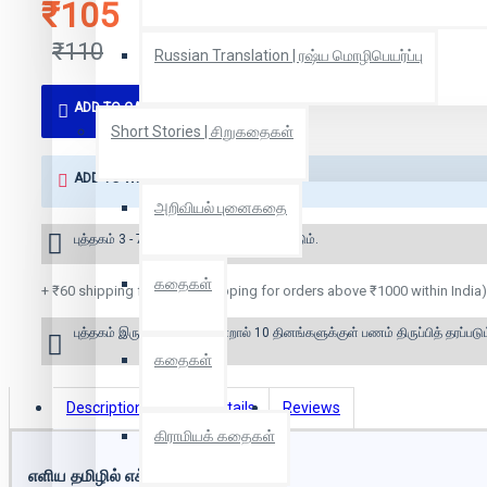
₹105
₹110
Russian Translation | ரஷ்ய மொழிபெயர்ப்பு
ADD TO CART
Short Stories | சிறுகதைகள்
ADD TO WISH LIST
அறிவியல் புனைகதை
புத்தகம் 3 - 7 நாட்களில் அனுப்பி வைக்கப்படும்.
கதைகள்
+ ₹60 shipping fee* (Free shipping for orders above ₹1000 within India)
புத்தகம் இருப்பில் இல்லை என்றால் 10 தினங்களுக்குள் பணம் திருப்பித் தரப்படும
கதைகள்
Description
Book Details
Reviews
கிராமியக் கதைகள்
எளிய தமிழில் எக்ஸெல்