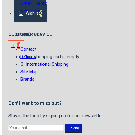
Order History
Newsletter
Wishlist
0
CUSTOMER SERVICE
0 item(s) - ₹0
0
Contact
Returns
Your shopping cart is empty!
International Shipping
Site Map
Brands
Don't want to miss out?
Stay in the loop by signing up for our newsletter
Send