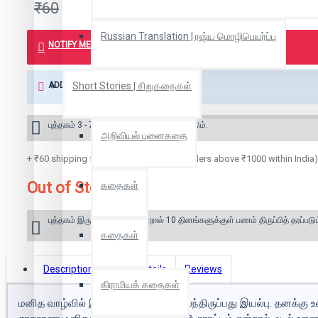
₹60
Russian Translation | ரஷ்ய மொழிபெயர்ப்பு
NOTIFY ME WHEN BOOK IS AVAILABLE
ADD TO WISH LIST
Short Stories | சிறுகதைகள்
புத்தகம் 3 - 7 நாட்களில் அனுப்பி வைக்கப்படும்.
அறிவியல் புனைகதை
+ ₹60 shipping fee* (Free shipping for orders above ₹1000 within India)
Out of Stock
கதைகள்
புத்தகம் இருப்பில் இல்லை என்றால் 10 தினங்களுக்குள் பணம் திருப்பித் தரப்படும
கதைகள்
Description
Book Details
Reviews
கிராமியக் கதைகள்
மனித வாழ்வில் இன்பமும் துன்பமும் கலந்திருப்பது இயல்பு. தனக்க