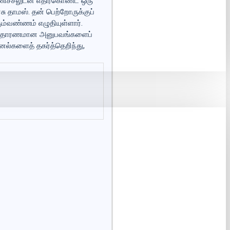
ணிச்சலுடன் எதிர்கொண்ட ஒரு
ு தாமஸ். தன் பெற்றோருக்குப்
ும்வண்ணம் எழுதியுள்ளார்.
 அசாதாரணமான அனுபவங்களைப்
்னல்களைத் தகர்த்தெறிந்து,