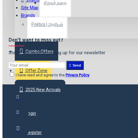
சிறுவர் கதை
Site Map
Brands
Politics | அரசியல்
Don't want to miss out?
Combo Offers
Stay in the loop by signing up for our newsletter
Send
Offer Zone
I have read and agree to the
Privacy Policy
2025 New Arrivals
Login
Register