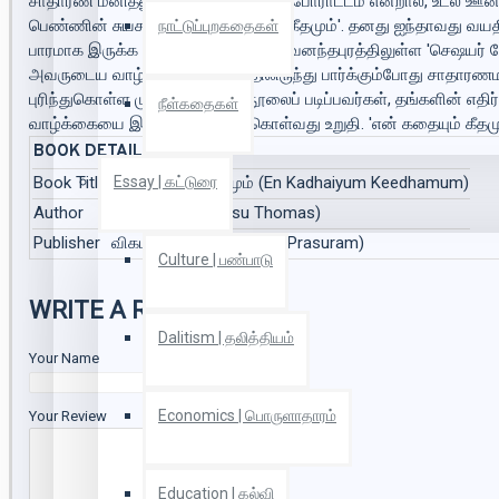
சாதாரண மனிதனுக்கு, வாழ்க்கை ஒரு போராட்டம் என்றால், உடல் ஊ
பெண்ணின் சுயசரிதமே 'என் கதையும் கீதமும்'. தனது ஐந்தாவது வயதி
நாட்டுப்புறகதைகள்
பாரமாக இருக்க விரும்பாத அவர், திருவனந்தபுரத்திலுள்ள 'செஷயர் ஹ
அவருடைய வாழ்க்கையை தூரத்திலிருந்து பார்க்கும்போது சாதார
புரிந்துகொள்ள முடிகிறது. இந்த நூலைப் படிப்பவர்கள், தங்களின் எ
நீள்கதைகள்
வாழ்க்கையை இனிமையாக்கிக் கொள்வது உறுதி. 'என் கதையும் கீதமும
BOOK DETAILS
Book Title
என் கதையும் கீதமும் (En Kadhaiyum Keedhamum)
Essay | கட்டுரை
Author
சரசு தாமஸ் (Sarasu Thomas)
Publisher
விகடன் பிரசுரம் (Vikatan Prasuram)
Culture | பண்பாடு
WRITE A REVIEW
Dalitism | தலித்தியம்
Your Name
Economics | பொருளாதாரம்
Your Review
Education | கல்வி