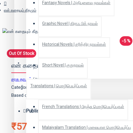
Fantasy Novels | அதிபுனைவு நாவல்கள்
என் கதையும் கீதமும்
Graphic Novel | கிராஃ பிக் நாவல்
-5 %
Historical Novels | சரித்திர நாவல்கள்
Out Of Stock
என் கதையும் கீதமும்
Short Novel | குறுநாவல்
சரசு தாமஸ்
(ஆசிரியர்)
Translations | மொழிபெயர்ப்புகள்
Categories:
Translation | மொழிபெயர்ப்பு
Based on 0 reviews.
-
Write a review
French Translations | பிரஞ்சு மொழிபெயர்ப்புகள்
Publisher:
விகடன் பிரசுரம்
₹57
Malaiyalam Translation | மலையாள மொழிபெயர்ப்பு