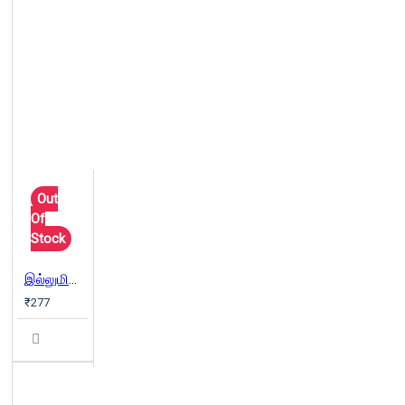
Out
Of
Stock
இல்லுமினாட்டி (உலகையே நோட்டமிடும் கண்கள்)
₹277