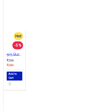
Hot
-5 %
ஒரு பொருளாதார அடியாளின் ஒப்புதல் வாக்குமூலம்
₹266
₹280
Add to
Cart