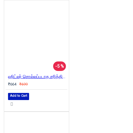
-5 %
ஹிட்லர் சொல்லப்படாத சரித்திரம்
₹664
₹699
Add to Cart