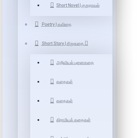
Short Novel | குறுநாவல்
Poetry | கவிதை
Short Story | சிறுகதை
அறிவியல் புனைகதை
கதைகள்
கதைகள்
கிராமியக் கதைகள்