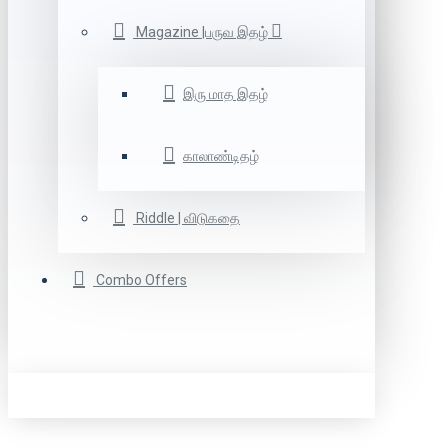
Magazine |பருவ இதழ்
இரு மாத இதழ்
காலாண்டிதழ்
Riddle | விடுகதை
Combo Offers