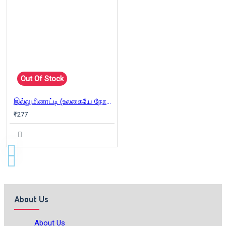
Out Of Stock
இல்லுமினாட்டி (உலகையே நோட்டமிடும் கண்கள்)
₹277
About Us
About Us