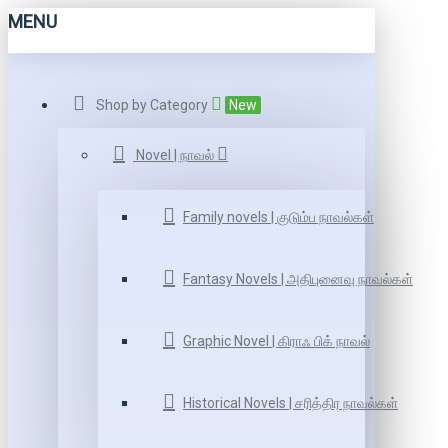
MENU
Shop by Category
New
Novel | நாவல்
Family novels | குடும்ப நாவல்கள்
Fantasy Novels | அதிபுனைவு நாவல்கள்
Graphic Novel | கிராஃ பிக் நாவல்
Historical Novels | சரித்திர நாவல்கள்