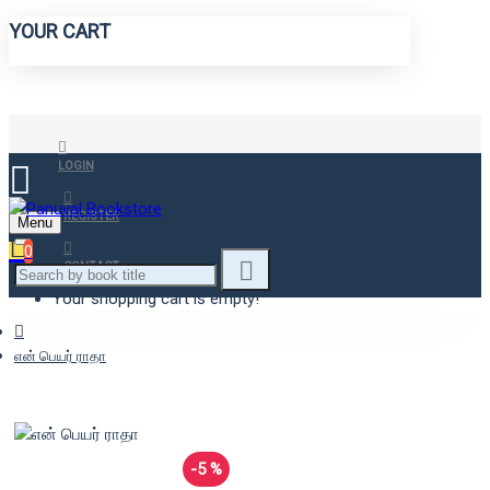
YOUR CART
LOGIN
REGISTER
Menu
0
CONTACT
Your shopping cart is empty!
என் பெயர் ராதா
-5 %