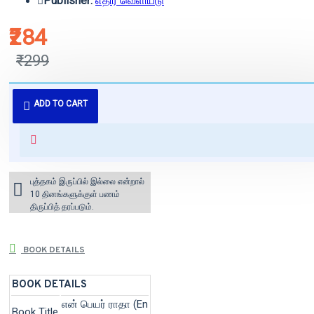
Publisher:
எதிர் வெளியீடு
₹284
₹299
புத்தகம் 3 - 7 நாட்களில் அனுப்பி
ADD TO CART
வைக்கப்படும்.
+ ₹60 shipping fee* (Free shipping
for orders above ₹1000 within
India)
புத்தகம் இருப்பில் இல்லை என்றால்
10 தினங்களுக்குள் பணம்
திருப்பித் தரப்படும்.
BOOK DETAILS
BOOK DETAILS
என் பெயர் ராதா (En
Book Title