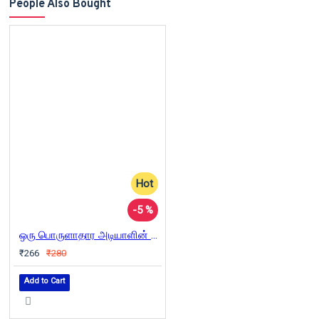
People Also Bought
Hot
-5 %
ஒரு பொருளாதார அடியாளின் ஒப்புதல் வாக்குமூலம்
₹266
₹280
Add to Cart