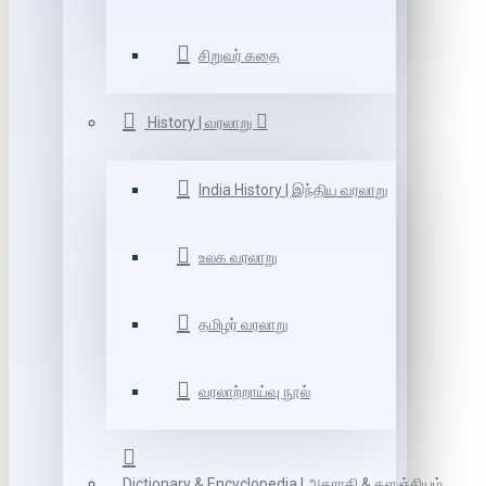
சிறுவர் கதை
History | வரலாறு
India History | இந்திய வரலாறு
உலக வரலாறு
தமிழர் வரலாறு
வரலாற்றாய்வு நூல்
Dictionary & Encyclopedia | அகராதி & களஞ்சியம்