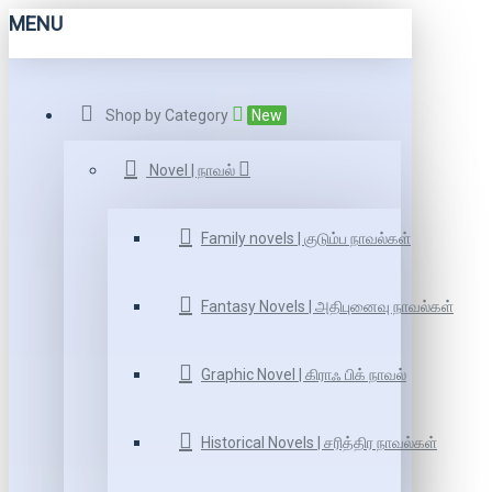
MENU
Shop by Category
New
Novel | நாவல்
Family novels | குடும்ப நாவல்கள்
Fantasy Novels | அதிபுனைவு நாவல்கள்
Graphic Novel | கிராஃ பிக் நாவல்
Historical Novels | சரித்திர நாவல்கள்