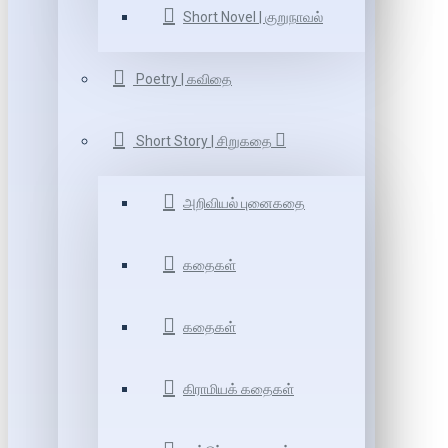
Short Novel | குறுநாவல்
Poetry | கவிதை
Short Story | சிறுகதை
அறிவியல் புனைகதை
கதைகள்
கதைகள்
கிராமியக் கதைகள்