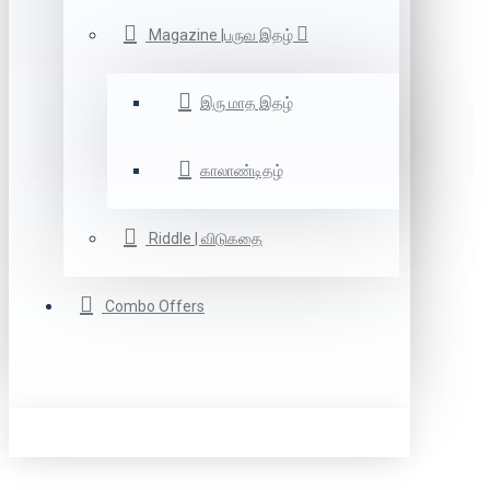
Magazine |பருவ இதழ்
இரு மாத இதழ்
காலாண்டிதழ்
Riddle | விடுகதை
Combo Offers