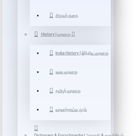
சிறுவர் கதை
History | வரலாறு
India History | இந்திய வரலாறு
உலக வரலாறு
தமிழர் வரலாறு
வரலாற்றாய்வு நூல்
Dictionary & Encyclopedia | அகராதி & களஞ்சியம்