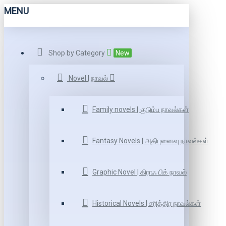
MENU
Shop by Category
New
Novel | நாவல்
Family novels | குடும்ப நாவல்கள்
Fantasy Novels | அதிபுனைவு நாவல்கள்
Graphic Novel | கிராஃ பிக் நாவல்
Historical Novels | சரித்திர நாவல்கள்