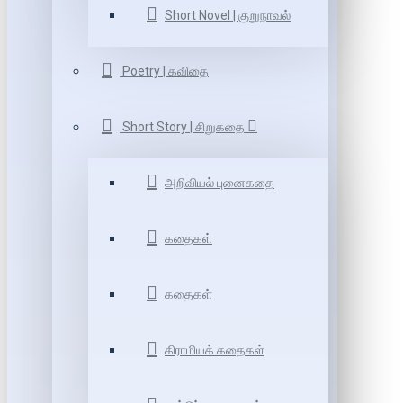
Short Novel | குறுநாவல்
Poetry | கவிதை
Short Story | சிறுகதை
அறிவியல் புனைகதை
கதைகள்
கதைகள்
கிராமியக் கதைகள்