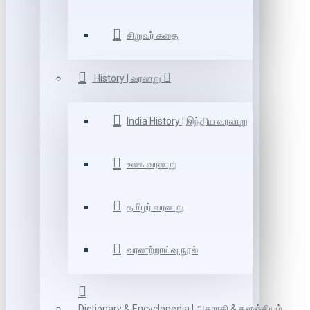
சிறுவர் கதை
History | வரலாறு
India History | இந்திய வரலாறு
உலக வரலாறு
தமிழர் வரலாறு
வரலாற்றாய்வு நூல்
Dictionary & Encyclopedia | அகராதி & களஞ்சியம்