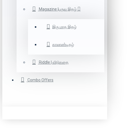
Magazine |பருவ இதழ்
இரு மாத இதழ்
காலாண்டிதழ்
Riddle | விடுகதை
Combo Offers