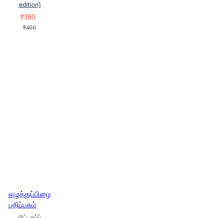
edition)
₹380
₹400
எழுத்துப்பிழை
பதிப்பகம்
மிட்டாய்ப்