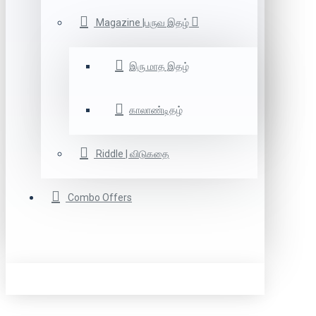
Magazine |பருவ இதழ்
இரு மாத இதழ்
காலாண்டிதழ்
Riddle | விடுகதை
Combo Offers