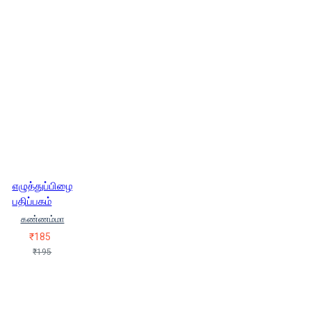
எழுத்துப்பிழை
பதிப்பகம்
கண்ணம்மா
₹185
₹195