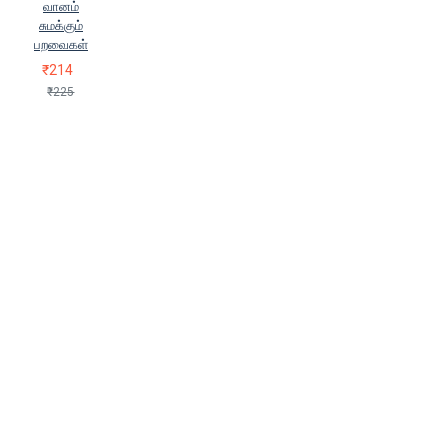
வானம்
சுமக்கும்
பறவைகள்
₹214
₹225