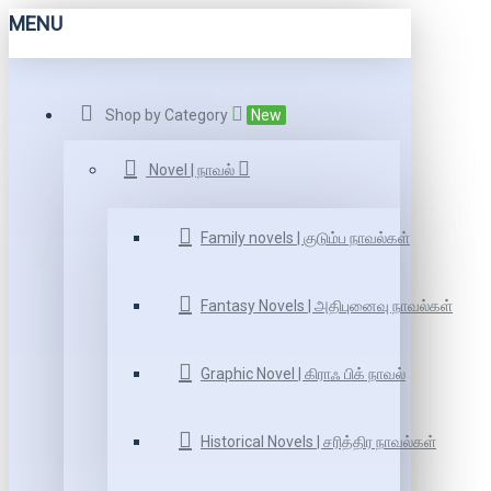
MENU
Shop by Category
New
Novel | நாவல்
Family novels | குடும்ப நாவல்கள்
Fantasy Novels | அதிபுனைவு நாவல்கள்
Graphic Novel | கிராஃ பிக் நாவல்
Historical Novels | சரித்திர நாவல்கள்