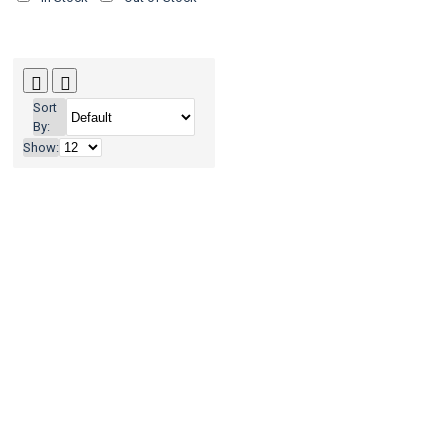
Sort
By:
Show: