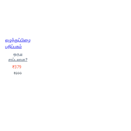
எழுத்துப்பிழை
பதிப்பகம்
ஒரு டீ
சாப்டலாமா?
₹379
₹399