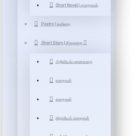
Short Novel | குறுநாவல்
Poetry | கவிதை
Short Story | சிறுகதை
அறிவியல் புனைகதை
கதைகள்
கதைகள்
கிராமியக் கதைகள்