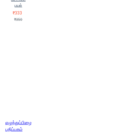
பயல்
₹333
₹350
எழுத்துப்பிழை
பதிப்பகம்