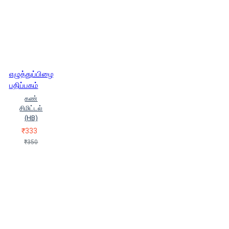
எழுத்துப்பிழை
பதிப்பகம்
கண்
சிமிட்டல்
(HB)
₹333
₹350