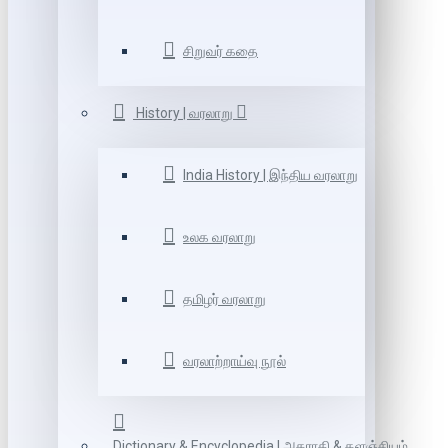
சிறுவர் கதை
History | வரலாறு
India History | இந்திய வரலாறு
உலக வரலாறு
தமிழர் வரலாறு
வரலாற்றாய்வு நூல்
Dictionary & Encyclopedia | அகராதி & களஞ்சியம்