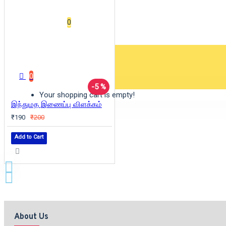
Wishlist
0
0 item(s) - ₹0
0
-5 %
Your shopping cart is empty!
இந்துமத இணைப்பு விளக்கம்
₹190
₹200
Add to Cart
About Us