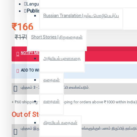
Language: தமிழ்
Publisher:
கண்ணதாசன் பதிப்பகம்
Russian Translation | ரஷ்ய மொழிபெயர்ப்பு
₹166
₹175
Short Stories | சிறுகதைகள்
NOTIFY ME WHEN BOOK IS AVAILABLE
அறிவியல் புனைகதை
ADD TO WISH LIST
கதைகள்
புத்தகம் 3 - 7 நாட்களில் அனுப்பி வைக்கப்படும்.
கதைகள்
+ ₹60 shipping fee* (Free shipping for orders above ₹1000 within India)
Out of Stock
கிராமியக் கதைகள்
புத்தகம் இருப்பில் இல்லை என்றால் 10 தினங்களுக்குள் பணம் திருப்பித் தரப்படும