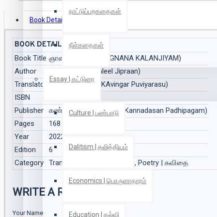
நாட்டுப்புறகதைகள்
Book Details
Reviews
BOOK DETAILS
நீள்கதைகள்
Book Title
ஞானக் களஞ்சியம் (GNANA KALANJIYAM)
Author
கலீல் ஜிப்ரான் (Kaleel Jipraan)
Essay | கட்டுரை
Translator
கவிஞர் புவியரசு (KAvingar Puviyarasu)
ISBN
9788184021554
Publisher
கண்ணதாசன் பதிப்பகம் (Kannadasan Padhipagam)
Culture | பண்பாடு
Pages
168
Year
2022
Dalitism | தலித்தியம்
Edition
6
Category
Translation | மொழிபெயர்ப்பு, Poetry | கவிதை
Economics | பொருளாதாரம்
WRITE A REVIEW
Your Name
Education | கல்வி