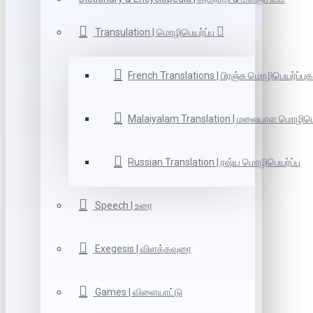
Transulation | மொழிபெயர்ப்பு
French Translations | பிரஞ்சு மொழிபெயர்ப்புக
Malaiyalam Translation | மலையாள மொழிபெய
Russian Translation | ரஷ்ய மொழிபெயர்ப்பு
Speech | உரை
Exegesis | விளக்கவுரை
Games | விளையாட்டு