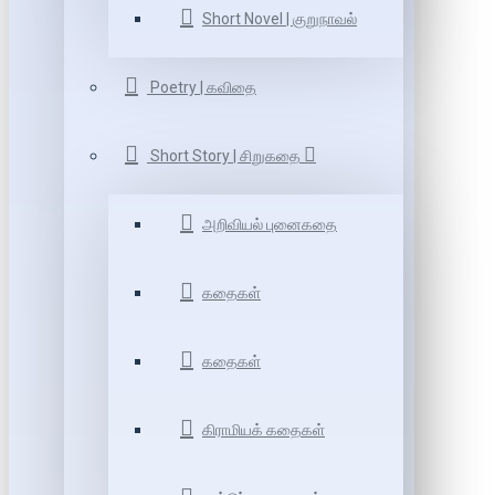
Short Novel | குறுநாவல்
Poetry | கவிதை
Short Story | சிறுகதை
அறிவியல் புனைகதை
கதைகள்
கதைகள்
கிராமியக் கதைகள்