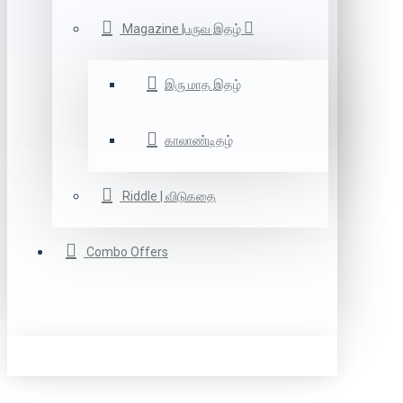
Magazine |பருவ இதழ்
இரு மாத இதழ்
காலாண்டிதழ்
Riddle | விடுகதை
Combo Offers