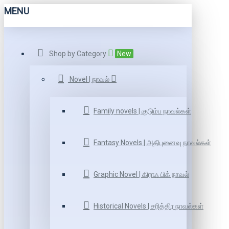
MENU
Shop by Category
New
Novel | நாவல்
Family novels | குடும்ப நாவல்கள்
Fantasy Novels | அதிபுனைவு நாவல்கள்
Graphic Novel | கிராஃ பிக் நாவல்
Historical Novels | சரித்திர நாவல்கள்