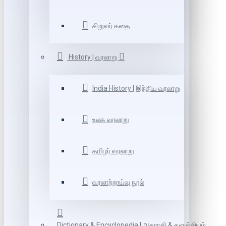
சிறுவர் கதை
History | வரலாறு
India History | இந்திய வரலாறு
உலக வரலாறு
தமிழர் வரலாறு
வரலாற்றாய்வு நூல்
Dictionary & Encyclopedia | அகராதி & களஞ்சியம்