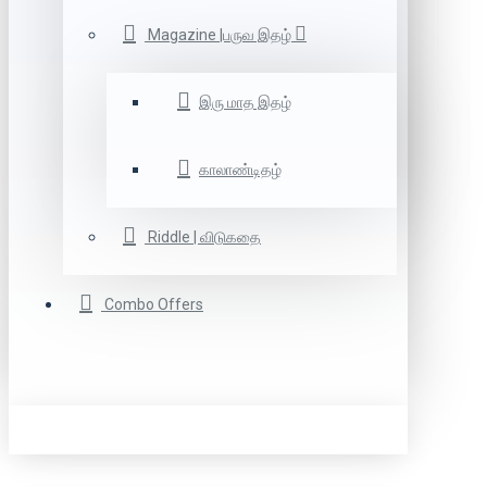
Magazine |பருவ இதழ்
இரு மாத இதழ்
காலாண்டிதழ்
Riddle | விடுகதை
Combo Offers