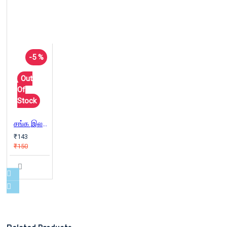
-5 %
Out
Of
Stock
சங்க இலக்கிய உரைகள்
₹143
₹150