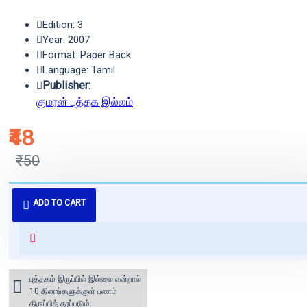
Edition: 3
Year: 2007
Format: Paper Back
Language: Tamil
Publisher:
குமரன் புத்தக இல்லம்
₹48
₹50
புத்தகம் 3 - 7 நாட்களில் அனுப்பி
ADD TO CART
வைக்கப்படும்.
+ ₹60 shipping fee* (Free shipping
for orders above ₹1000 within
India)
புத்தகம் இருப்பில் இல்லை என்றால்
10 தினங்களுக்குள் பணம்
திருப்பித் தரப்படும்.