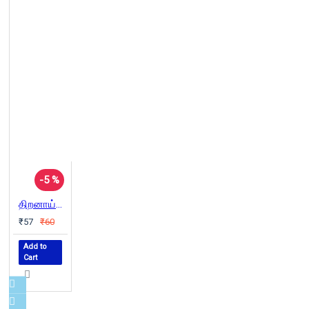
-5 %
திறனாய்வுப் பிரச்சினைகள்
₹57
₹60
Add to
Cart