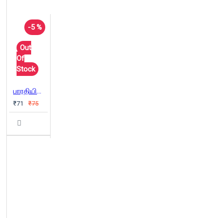
-5 %
Out
Of
Stock
பாரதியின் கலை இலக்கியக் கோட்பாடுகள்
₹71
₹75