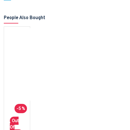
People Also Bought
-5 %
Out
Of