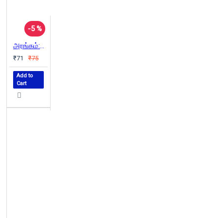
-5 %
அரங்கம்:அரசியல் – அழகியல் (அரங்கக் கோட்பாடுகள் )
₹71
₹75
Add to
Cart