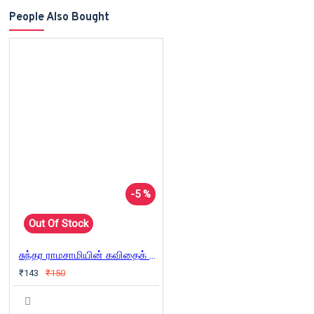
People Also Bought
-5 %
Out Of Stock
சுந்தர ராமசாமியின் கவிதைக் கலை
₹143
₹150