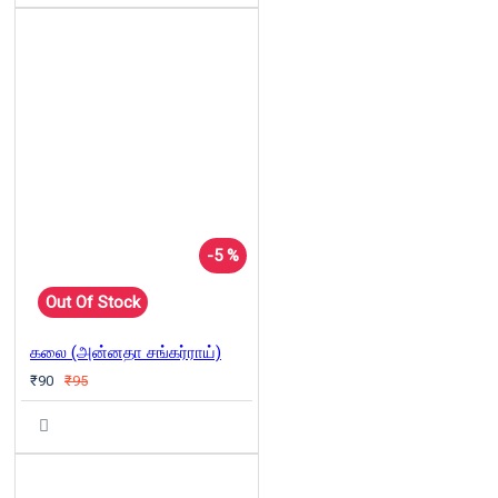
-5 %
Out Of Stock
கலை (அன்னதா சங்கர்ராய்)
₹90
₹95