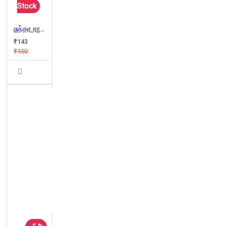
Stock
சுந்தர ராமசாமியின் கவிதைக் கலை
₹143
₹150