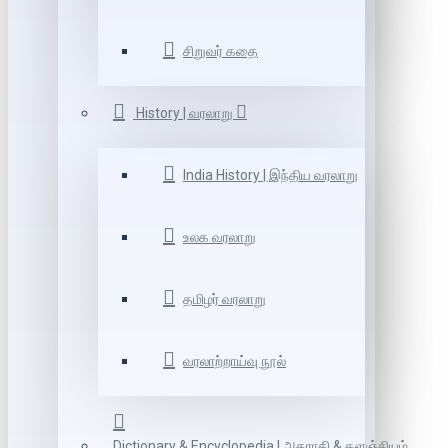
சிறுவர் கதை
History | வரலாறு
India History | இந்திய வரலாறு
உலக வரலாறு
தமிழர் வரலாறு
வரலாற்றாய்வு நூல்
Dictionary & Encyclopedia | அகராதி & களஞ்சியம்