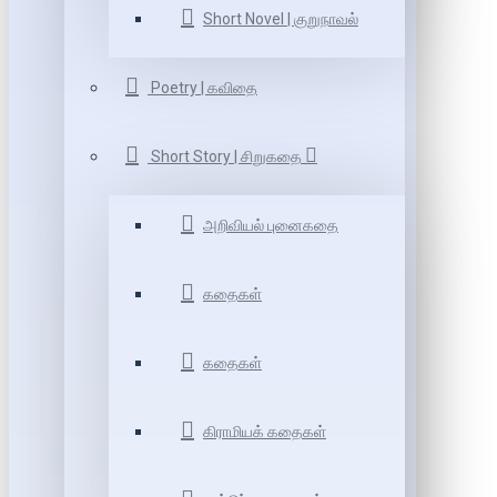
Short Novel | குறுநாவல்
Poetry | கவிதை
Short Story | சிறுகதை
அறிவியல் புனைகதை
கதைகள்
கதைகள்
கிராமியக் கதைகள்