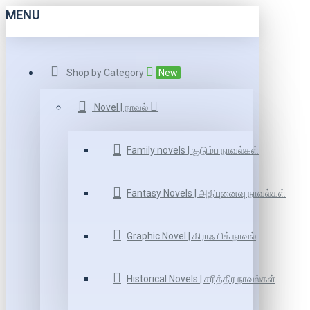
MENU
Shop by Category
New
Novel | நாவல்
Family novels | குடும்ப நாவல்கள்
Fantasy Novels | அதிபுனைவு நாவல்கள்
Graphic Novel | கிராஃ பிக் நாவல்
Historical Novels | சரித்திர நாவல்கள்