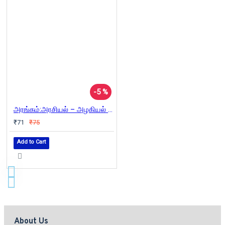
-5 %
அரங்கம்:அரசியல் – அழகியல் (அரங்கக் கோட்பாடுகள் )
₹71
₹75
Add to Cart
About Us