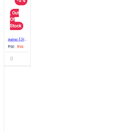
-5 %
Out
Of
Stock
கலை (அன்னதா சங்கர்ராய்)
₹90
₹95