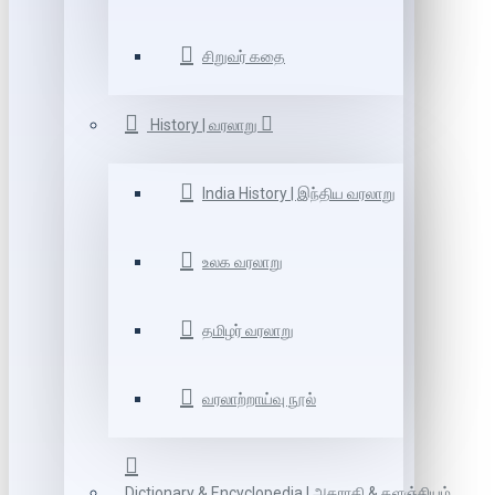
சிறுவர் கதை
History | வரலாறு
India History | இந்திய வரலாறு
உலக வரலாறு
தமிழர் வரலாறு
வரலாற்றாய்வு நூல்
Dictionary & Encyclopedia | அகராதி & களஞ்சியம்