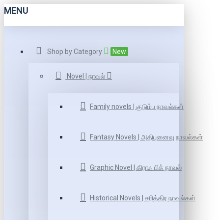
MENU
Shop by Category
New
Novel | நாவல்
Family novels | குடும்ப நாவல்கள்
Fantasy Novels | அதிபுனைவு நாவல்கள்
Graphic Novel | கிராஃ பிக் நாவல்
Historical Novels | சரித்திர நாவல்கள்