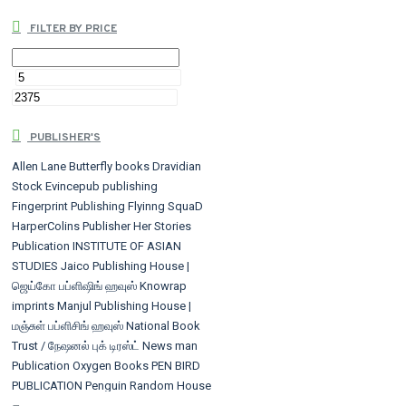
FILTER BY PRICE
PUBLISHER'S
Allen Lane
Butterfly books
Dravidian
Stock
Evincepub publishing
Fingerprint Publishing
Flyinng SquaD
HarperColins Publisher
Her Stories
Publication
INSTITUTE OF ASIAN
STUDIES
Jaico Publishing House |
ஜெய்கோ பப்ளிஷிங் ஹவுஸ்
Knowrap
imprints
Manjul Publishing House |
மஞ்சுள் பப்ளிசிங் ஹவுஸ்
National Book
Trust / நேஷனல் புக் டிரஸ்ட்
News man
Publication
Oxygen Books
PEN BIRD
PUBLICATION
Penguin Random House
PINNACLE BOOKS
Rupa Publications