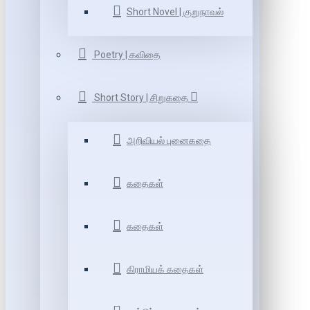
Short Novel | குறுநாவல்
Poetry | கவிதை
Short Story | சிறுகதை
அறிவியல் புனைகதை
கதைகள்
கதைகள்
கிராமியக் கதைகள்