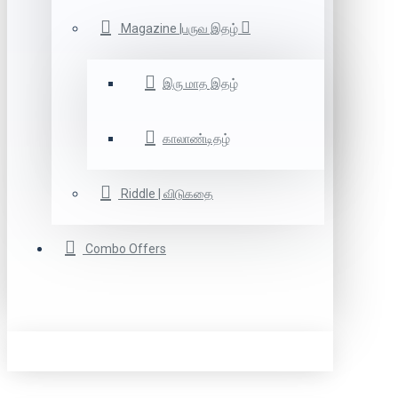
Magazine |பருவ இதழ்
இரு மாத இதழ்
காலாண்டிதழ்
Riddle | விடுகதை
Combo Offers