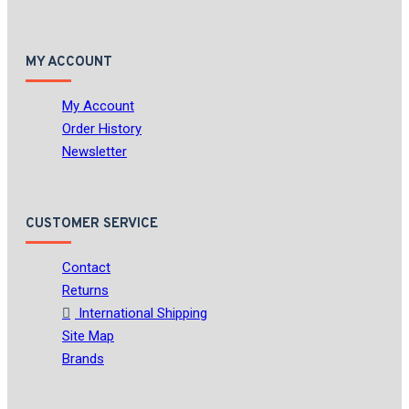
(U.Ve.Saa)
டாக்டர் உ வே
சாமிநாதையர்
டாக்டர் க
வெங்கடேசன்
டாக்டர் துர்க்காதாஸ்
MY ACCOUNT
S.K.சுவாமி (Taaktar Thurkkaadhaas
S.K.Suvaami)
டாக்டர்
My Account
பி.ஆர்.அம்பேத்கர் (Taaktar
Order History
Pi.Aar.Ampedhkar)
டாக்டர்
Newsletter
பெ.குகானந்தம்
டாக்டர் ம.லெனின்
(Dr.Ma.Lenin)
டாக்டர் மு.வளர்மதி
(Taaktar Mu.Valarmadhi)
டாக்டர்
வினோத் கெய்க்வாட்
CUSTOMER SERVICE
டி.எஸ்.சொக்கலிங்கம்
(Ti.Es.Sokkalingam)
Contact
டி.எஸ்.சொக்கலிங்கம்
Returns
(Ti.Es.Sokkalingam), சாவி (Savi),
International Shipping
நெ.து.சுந்தரவடிவேலு
(N.T.Sundaravadivelu)
Site Map
டி.கே.சந்திரன்
டி.கே.சிதம்பரநாத
Brands
முதலியார்
டென்னிஸ் கின்கெய்ட்
(Tennis Kinkeyt)
டெல்ஃபின்