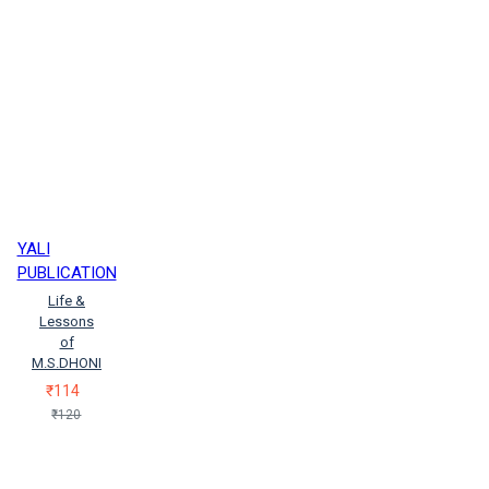
YALI
PUBLICATION
Life &
Lessons
of
M.S.DHONI
₹114
₹120