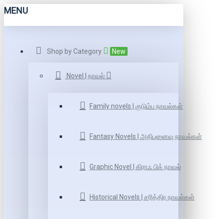
MENU
Shop by Category
New
Novel | நாவல்
Family novels | குடும்ப நாவல்கள்
Fantasy Novels | அதிபுனைவு நாவல்கள்
Graphic Novel | கிராஃ பிக் நாவல்
Historical Novels | சரித்திர நாவல்கள்