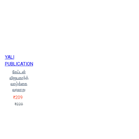
YALI
PUBLICATION
கேப்டன்
விஜயகாந்த்
வாழ்க்கை
வரலாறு
₹209
₹220