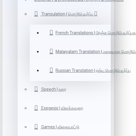
Transulation | மொழிபெயர்ப்பு
French Translations | பிரஞ்சு மொழிபெயர்ப்புக
Malaiyalam Translation | மலையாள மொழிபெய
Russian Translation | ரஷ்ய மொழிபெயர்ப்பு
Speech | உரை
Exegesis | விளக்கவுரை
Games | விளையாட்டு