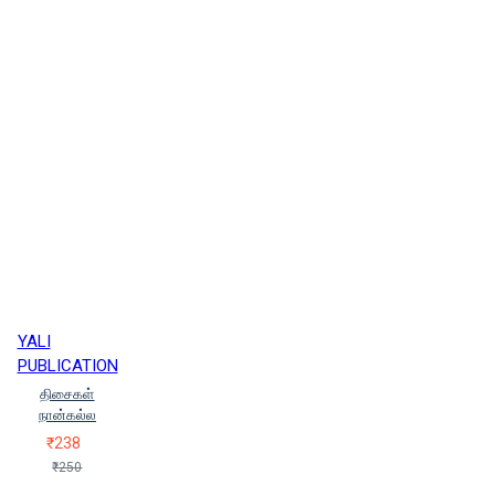
YALI
PUBLICATION
திசைகள்
நான்கல்ல
₹238
₹250