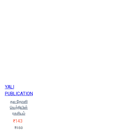
YALI
PUBLICATION
தல தோனி
வெற்றியின்
ரகசியம்
₹143
₹150