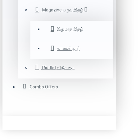
Magazine |பருவ இதழ்
இரு மாத இதழ்
காலாண்டிதழ்
Riddle | விடுகதை
Combo Offers