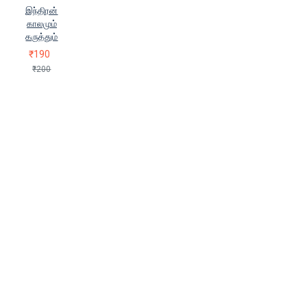
இந்திரன்
காலமும்
கருத்தும்
₹190
₹200