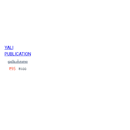
YALI
PUBLICATION
ஓவியக்கலை
₹95
₹100