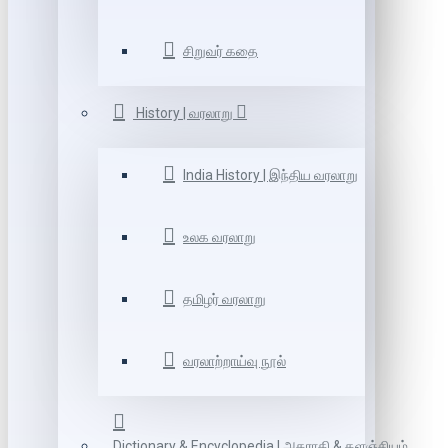
சிறுவர் கதை
History | வரலாறு
India History | இந்திய வரலாறு
உலக வரலாறு
தமிழர் வரலாறு
வரலாற்றாய்வு நூல்
Dictionary & Encyclopedia | அகராதி & களஞ்சியம்