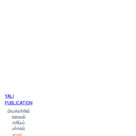
YALI
PUBLICATION
பிரபஞ்சத்தின்
சமையல்
குறிப்புப்
புத்தகம்
₹190