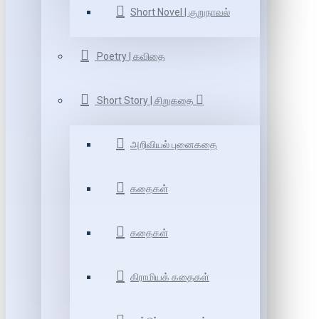
Short Novel | குறுநாவல்
Poetry | கவிதை
Short Story | சிறுகதை
அறிவியல் புனைகதை
கதைகள்
கதைகள்
கிராமியக் கதைகள்