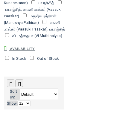
Kunasekaran)
பா.ரஞ்சித்
பா.ரஞ்சித், வாசுகி பாஸ்கர் (Vaasuki
Paaskar)
மனுஷ்ய புத்திரன்
(Manushya Puthiran)
வாசுகி
பாஸ்கர் (Vaasuki Paaskar), பா.ரஞ்சித்
வி.முத்தையா (Vi.Muththaiyaa)
AVAILABILITY
In Stock
Out of Stock
Sort
By:
Show: