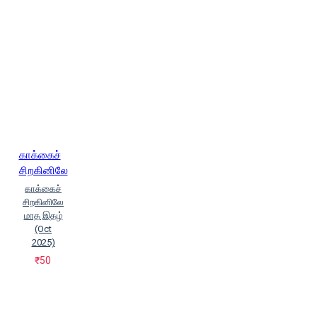
காக்கைச்
சிறகினிலே
காக்கைச்
சிறகினிலே
மாத இதழ்
(Oct
2025)
₹50