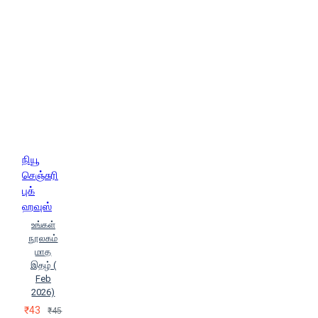
நியூ
செஞ்சுரி
புக்
ஹவுஸ்
உங்கள்
நூலகம்
மாத
இதழ் (
Feb
2026)
₹43
₹45