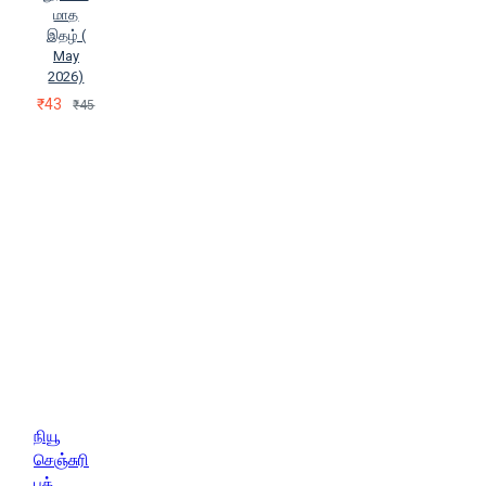
மாத
இதழ் (
May
2026)
₹43
₹45
நியூ
செஞ்சுரி
புக்