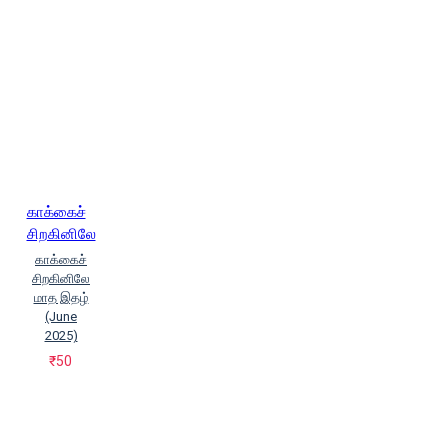
காக்கைச்
சிறகினிலே
காக்கைச்
சிறகினிலே
மாத இதழ்
(June
2025)
₹50