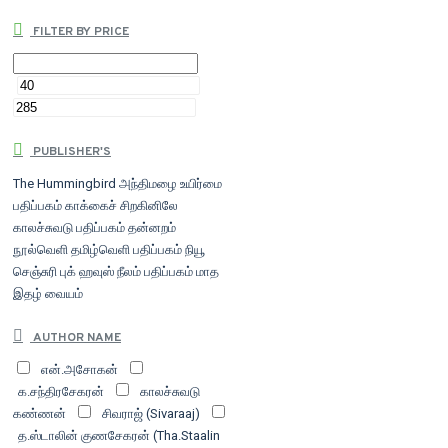
FILTER BY PRICE
PUBLISHER'S
The Hummingbird
அந்திமழை
உயிர்மை
பதிப்பகம்
காக்கைச் சிறகினிலே
காலச்சுவடு பதிப்பகம்
தன்னறம்
நூல்வெளி
தமிழ்வெளி பதிப்பகம்
நியூ
செஞ்சுரி புக் ஹவுஸ்
நீலம் பதிப்பகம்
மாத
இதழ்
வையம்
AUTHOR NAME
என்.அசோகன்
க.சந்திரசேகரன்
காலச்சுவடு
கண்ணன்
சிவராஜ் (Sivaraaj)
த.ஸ்டாலின் குணசேகரன் (Tha.Staalin