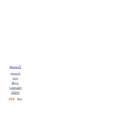
வையம்
வையம்
மாத
இதழ்
(January
2026)
₹48
₹50