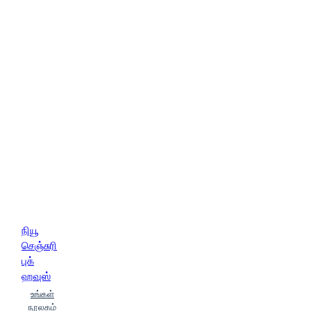
நியூ
செஞ்சுரி
புக்
ஹவுஸ்
உங்கள்
நூலகம்