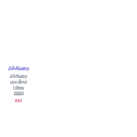
அந்திமழை
அந்திமழை
மாத இதழ்
( ஜீலை
2026)
₹40