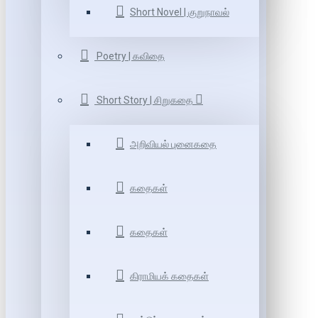
Short Novel | குறுநாவல்
Poetry | கவிதை
Short Story | சிறுகதை
அறிவியல் புனைகதை
கதைகள்
கதைகள்
கிராமியக் கதைகள்