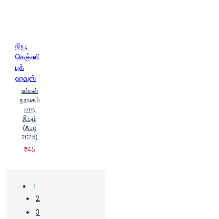
நியூ
செஞ்சுரி
புக்
ஹவுஸ்
உங்கள்
நூலகம்
மாத
இதழ்
(Aug
2025)
₹45
1
2
3