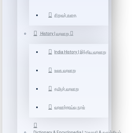
சிறுவர் கதை
History | வரலாறு
India History | இந்திய வரலாறு
உலக வரலாறு
தமிழர் வரலாறு
வரலாற்றாய்வு நூல்
Dictionary & Encyclopedia | அகராதி & களஞ்சியம்