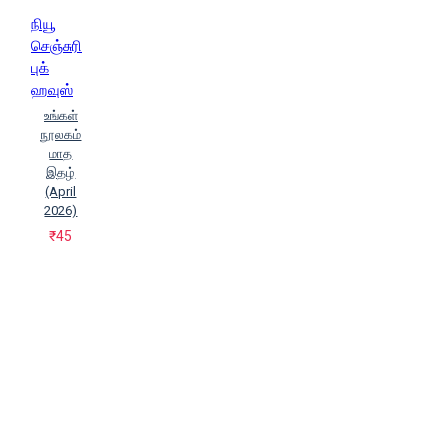
நியூ
செஞ்சுரி
புக்
ஹவுஸ்
உங்கள்
நூலகம்
மாத
இதழ்
(April
2026)
₹45