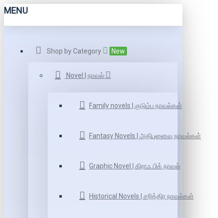
MENU
Shop by Category
New
Novel | நாவல்
Family novels | குடும்ப நாவல்கள்
Fantasy Novels | அதிபுனைவு நாவல்கள்
Graphic Novel | கிராஃ பிக் நாவல்
Historical Novels | சரித்திர நாவல்கள்