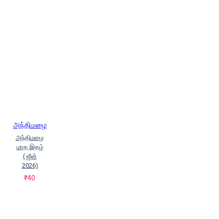
அந்திமழை
அந்திமழை
மாத இதழ்
( ஜீன்
2026)
₹40