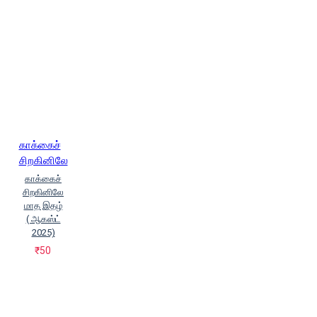
காக்கைச்
சிறகினிலே
காக்கைச்
சிறகினிலே
மாத இதழ்
( ஆகஸ்ட்
2025)
₹50