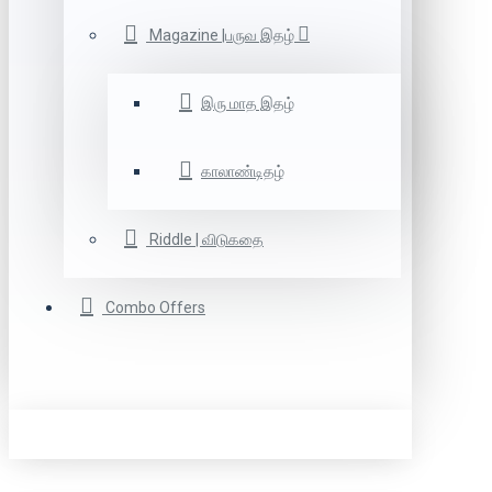
Magazine |பருவ இதழ்
இரு மாத இதழ்
காலாண்டிதழ்
Riddle | விடுகதை
Combo Offers