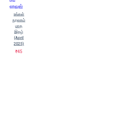
ஹவுஸ்
உங்கள்
நூலகம்
மாத
இதழ்
(April
2025)
₹45