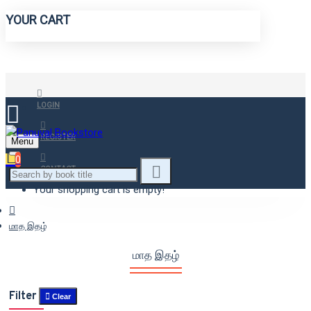
YOUR CART
LOGIN
REGISTER
Menu
0
CONTACT
Your shopping cart is empty!
மாத இதழ்
மாத இதழ்
Filter
Clear