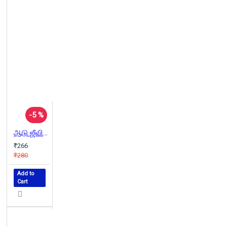
-5 %
ஆடு ஜீவிதம்
₹266
₹280
Add to
Cart