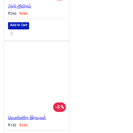
ஆடு ஜீவிதம்
₹266
₹280
Add to Cart
-5 %
வெண்ணிற இரவுகள்
₹143
₹150