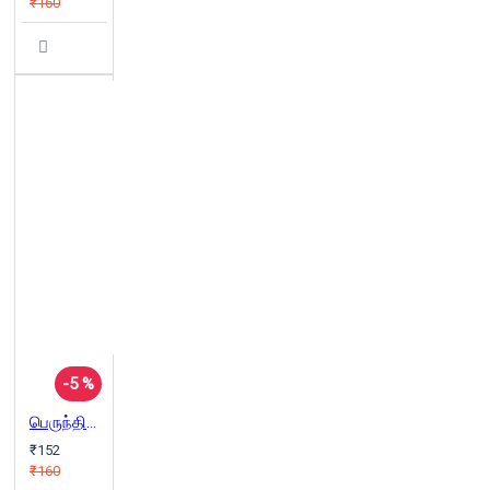
₹160
-5 %
பெருந்திணைப்பூ தின்னும் இசக்கி
₹152
₹160