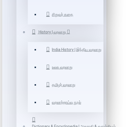
சிறுவர் கதை
History | வரலாறு
India History | இந்திய வரலாறு
உலக வரலாறு
தமிழர் வரலாறு
வரலாற்றாய்வு நூல்
Dictionary & Encyclopedia | அகராதி & களஞ்சியம்