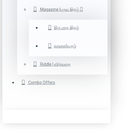
Magazine |பருவ இதழ்
இரு மாத இதழ்
காலாண்டிதழ்
Riddle | விடுகதை
Combo Offers