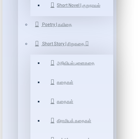
Short Novel | குறுநாவல்
Poetry | கவிதை
Short Story | சிறுகதை
அறிவியல் புனைகதை
கதைகள்
கதைகள்
கிராமியக் கதைகள்