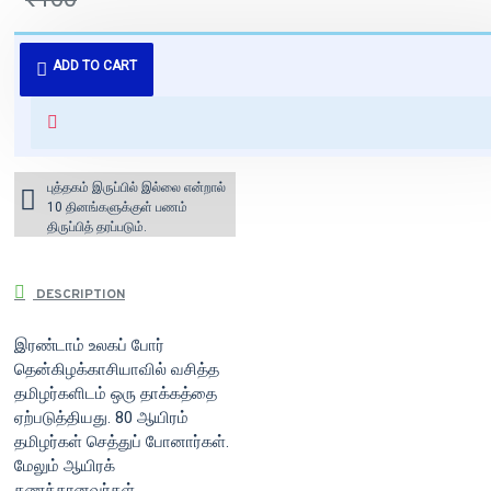
புத்தகம் 3 - 7 நாட்களில் அனுப்பி
ADD TO CART
வைக்கப்படும்.
+ ₹60 shipping fee* (Free shipping
for orders above ₹1000 within
India)
புத்தகம் இருப்பில் இல்லை என்றால்
10 தினங்களுக்குள் பணம்
திருப்பித் தரப்படும்.
DESCRIPTION
இரண்டாம் உலகப் போர்
தென்கிழக்காசியாவில் வசித்த
தமிழர்களிடம் ஒரு தாக்கத்தை
ஏற்படுத்தியது. 80 ஆயிரம்
தமிழர்கள் செத்துப் போனார்கள்.
மேலும் ஆயிரக்
கணக்கானவர்கள்