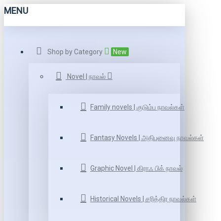
MENU
Shop by Category
New
Novel | நாவல்
Family novels | குடும்ப நாவல்கள்
Fantasy Novels | அதிபுனைவு நாவல்கள்
Graphic Novel | கிராஃ பிக் நாவல்
Historical Novels | சரித்திர நாவல்கள்