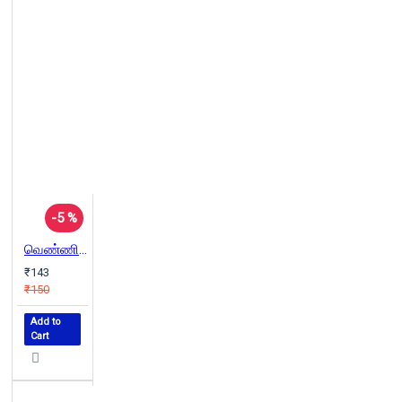
-5 %
வெண்ணிற இரவுகள்
₹143
₹150
Add to
Cart