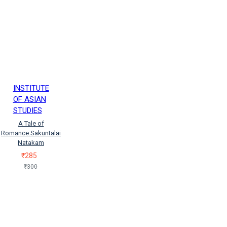
INSTITUTE
OF ASIAN
STUDIES
A Tale of
Romance:Sakuntalai
Natakam
₹285
₹300