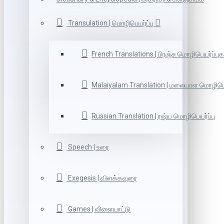
Transulation | மொழிபெயர்ப்பு
French Translations | பிரஞ்சு மொழிபெயர்ப்புக
Malaiyalam Translation | மலையாள மொழிபெய
Russian Translation | ரஷ்ய மொழிபெயர்ப்பு
Speech | உரை
Exegesis | விளக்கவுரை
Games | விளையாட்டு