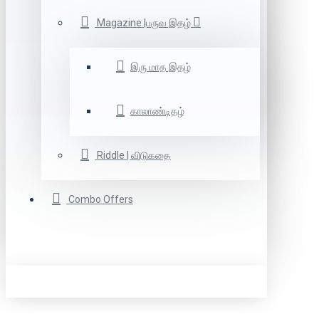
Magazine |பருவ இதழ்
இரு மாத இதழ்
காலாண்டிதழ்
Riddle | விடுகதை
Combo Offers