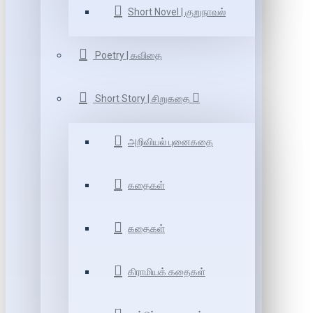
Short Novel | குறுநாவல்
Poetry | கவிதை
Short Story | சிறுகதை
அறிவியல் புனைகதை
கதைகள்
கதைகள்
கிராமியக் கதைகள்