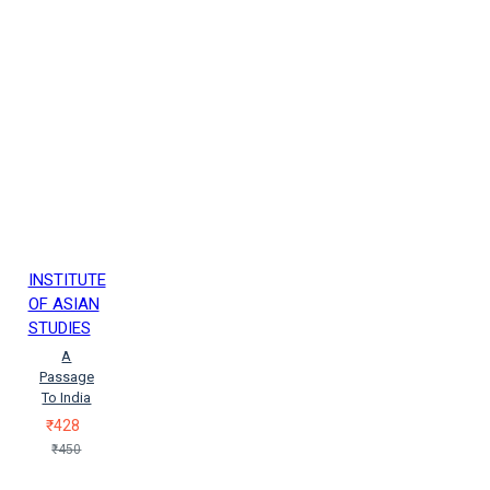
INSTITUTE
OF ASIAN
STUDIES
A
Passage
To India
₹428
₹450