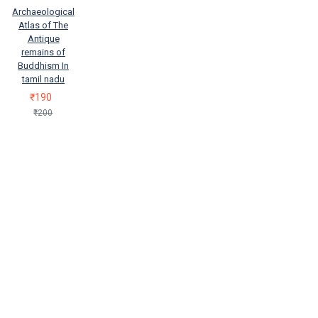
Archaeological
Atlas of The
Antique
remains of
Buddhism In
tamil nadu
₹190
₹200