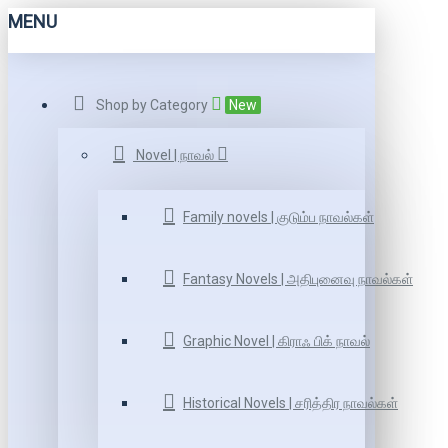
MENU
Shop by Category
New
Novel | நாவல்
Family novels | குடும்ப நாவல்கள்
Fantasy Novels | அதிபுனைவு நாவல்கள்
Graphic Novel | கிராஃ பிக் நாவல்
Historical Novels | சரித்திர நாவல்கள்