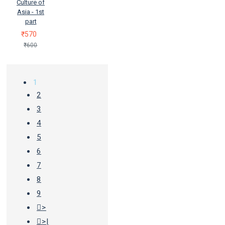
Culture of
Asia - 1st
part
₹570
₹600
1
2
3
4
5
6
7
8
9
>
>|