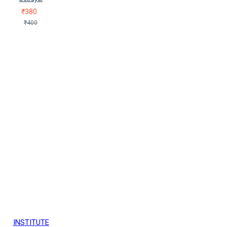
₹380
₹400
INSTITUTE