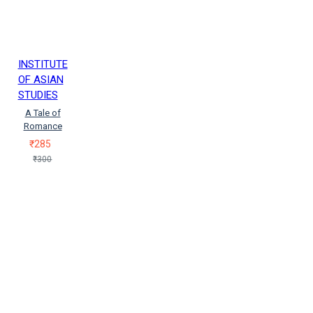
INSTITUTE
OF ASIAN
STUDIES
A Tale of
Romance
₹285
₹300