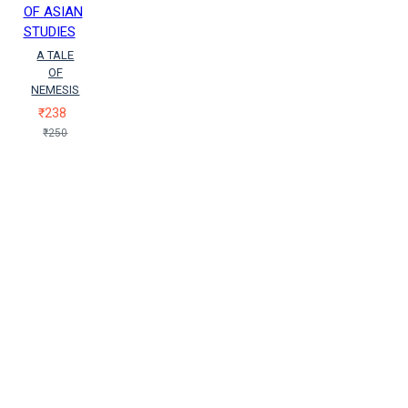
OF ASIAN
STUDIES
A TALE
OF
NEMESIS
₹238
₹250