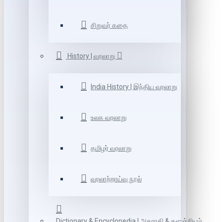
சிறுவர் கதை
History | வரலாறு
India History | இந்திய வரலாறு
உலக வரலாறு
தமிழர் வரலாறு
வரலாற்றாய்வு நூல்
Dictionary & Encyclopedia | அகராதி & களஞ்சியம்